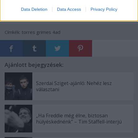
Data Deletion
Data Access
Privacy Policy
Címkék:
torres
grimes
4ad
Ajánlott bejegyzések:
Szerdai Sziget-ajánló: Nehéz lesz
választani
„Ha Freddie még élne, biztosan
hülyéskednénk” – Tim Staffell-interjú