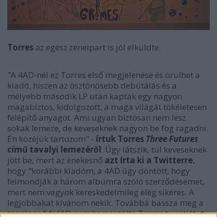
Torres
az egész zeneipart is jól elküldte.
"A 4AD-nél ez Torres első megjelenése és örülhet a
kiadó, hiszen az ösztönösebb debütálás és a
mélyebb második LP után kaptak egy nagyon
magabiztos, kidolgozott, a maga világát tökéletesen
felépítő anyagot. Ami ugyan biztosan nem lesz
sokak lemeze, de keveseknek nagyon be fog ragadni.
Én közéjük tartozom" -
írtuk Torres
Three Futures
című tavalyi lemezéről
. Úgy látszik, túl keveseknek
jött be, mert az énekesnő
azt írta ki a Twitterre
,
hogy "korábbi kiadóm, a 4AD úgy döntött, hogy
felmondják a három albumra szóló szerződésemet,
mert nem vagyok kereskedelmileg elég sikeres. A
legjobbakat kívánom nekik. Továbbá bassza meg a
zeneipar." A 4AD nem komentálta Torres tweetjét,
a