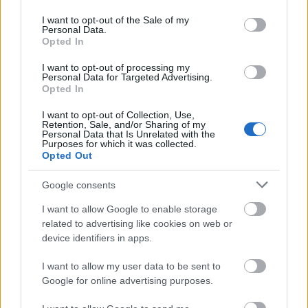
"űrlények vizsgálnak érző fekete trutyit".
use your data for below specified purposes in below Google
consent section.
I want to opt-out of the Sale of my
A 4AD a dream pop majd a shoegaze fénykorában
Personal Data.
Opted In
az egyik meghatározó kiadó volt (lásd
az utóbbi
történetéről szóló cikkünket
), azóta pedig ugyan
I want to opt-out of processing my
már nem lehet egyetlen hangzást kötni a nevéhez, de
Personal Data for Targeted Advertising.
Opted In
még mindig ott van a meghatározó független kiadók
között.
I want to opt-out of Collection, Use,
Retention, Sale, and/or Sharing of my
Personal Data that Is Unrelated with the
Purposes for which it was collected.
Opted Out
i'm sorry negative shit i said ended up in
the press today, i didn't mean to spread bad
Google consents
vibes ugh. to make up for it here's a
I want to allow Google to enable storage
drawing im working on of aliens examining
related to advertising like cookies on web or
device identifiers in apps.
sentient black goo
pic.twitter.com/hGaQ7SBB2n
I want to allow my user data to be sent to
Google for online advertising purposes.
— Grimes (@Grimezsz)
February 26, 2018