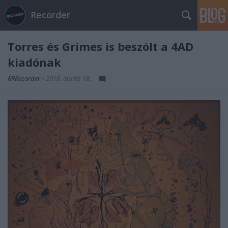
Recorder
Torres és Grimes is beszólt a 4AD
kiadónak
RRRecorder
•
2018. április 18.