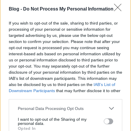
honlapon még mindig fent van
.
A Billboard
Blog -
Do Not Process My Personal Information
megjegyzi
, hogy mígy Torres 2015-ös,
Sprinter
című
albuma a kifejezetten az új, feltörekvő előadók
lemezeit listázó Heetweekers charton a 20. helyre
If you wish to opt-out of the sale, sharing to third parties, or
jutott, addig a
Three Futures
nek nem sikerült
processing of your personal or sensitive information for
egyetlen listára sem felkerülni.
targeted advertising by us, please use the below opt-out
section to confirm your selection. Please note that after your
Korábban a Torresnél jóval híresebb, sikeresebb
opt-out request is processed you may continue seeing
interest-based ads based on personal information utilized by
Grimes
szólt be a 4AD-nek. Azt írta, hogy új zenéken
us or personal information disclosed to third parties prior to
dolgozik, egyszerre több lemezen: "az egyik az
your opt-out. You may separately opt-out of the further
utolsó lesz a szar kiadómnál, a másik meg az első az
disclosure of your personal information by third parties on the
új kiadómnál, amit én választok. De az is lehet, hogy
IAB’s list of downstream participants. This information may
teljesen független leszek, most nézem, milyen
also be disclosed by us to third parties on the
IAB’s List of
választási lehetőségeim vannak." Aztán az
Downstream Participants
that may further disclose it to other
Instagram-posztból kitörölte ezt a részt, de persze
third parties.
addigra már megjelentek
az erről szóló hírek
,
úgyhogy bocsánatot kért: "sajnálom a negatív
Please note that this website/app uses one or more Google
Personal Data Processing Opt Outs
szarságokat, amiket mondtam, nem akarok rossz
services and may gather and store information including but
vibe-ot terjeszteni". Azért, hogy a negativitás
not limited to your visit or usage behaviour. You may click to
I want to opt-out of the Sharing of my
personal data.
pozitivitásba forduljon, egy szép rajzot közölt, amin
grant or deny consent to Google and its third-party tags to
Opted In