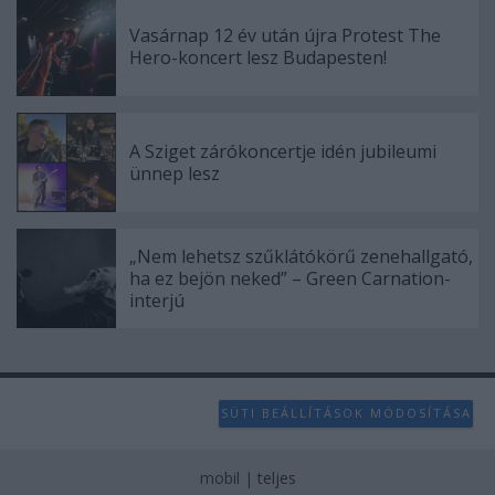
Vasárnap 12 év után újra Protest The
Hero-koncert lesz Budapesten!
A Sziget zárókoncertje idén jubileumi
ünnep lesz
„Nem lehetsz szűklátókörű zenehallgató,
ha ez bejön neked” – Green Carnation-
interjú
SÜTI BEÁLLÍTÁSOK MÓDOSÍTÁSA
mobil
|
teljes