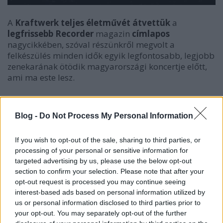
A
Kraftwerk
teljes életművét átvettük
a
legfrissebb Recorder
magazin
címlapos
nagycikkében, szóval részünkről megvolt a
felkészülés minden idők egyik legfontosabb, legjobb
zenekarának ötödik magyarországi koncertje előtt,
ami ma este lesz.
Kraftwerk
Blog -
Do Not Process My Personal Information
Helyszín:
Budapest Aréna
If you wish to opt-out of the sale, sharing to third parties, or
Kezdés:
Február 21., 20:00
processing of your personal or sensitive information for
targeted advertising by us, please use the below opt-out
Belépő:
9990-16990 Ft
section to confirm your selection. Please note that after your
opt-out request is processed you may continue seeing
Facebook-eseményoldal
interest-based ads based on personal information utilized by
us or personal information disclosed to third parties prior to
Kezdhetnénk azzal, hogy „a friss Grammy-díjas
your opt-out. You may separately opt-out of the further
Kraftwerk…”, de hát mit számít egy aranyszobor