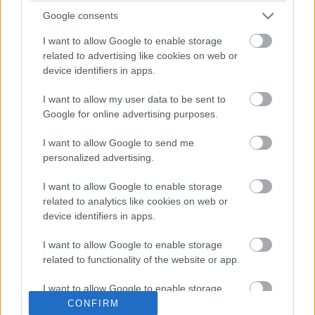
Google consents
I want to allow Google to enable storage
related to advertising like cookies on web or
device identifiers in apps.
I want to allow my user data to be sent to
Google for online advertising purposes.
I want to allow Google to send me
personalized advertising.
I want to allow Google to enable storage
related to analytics like cookies on web or
Címkék:
ajánló
programajánló
koncert
kraftwerk
program
device identifiers in apps.
koncertajánló
I want to allow Google to enable storage
related to functionality of the website or app.
I want to allow Google to enable storage
related to personalization.
CONFIRM
Ajánlott bejegyzések: