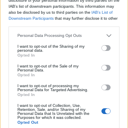
disclosure of your personal information by third parties on the
azoknak, akik műfajokat teremtettek,
IAB’s list of downstream participants. This information may
termékenyítettek meg? A németek nélkül egészen
also be disclosed by us to third parties on the
IAB’s List of
biztosan nem úgy szólt volna az elmúlt negyven év
Downstream Participants
that may further disclose it to other
zenéje, ahogyan. És bár a klasszikus felállásból már
third parties.
csak
Ralf Hütter
robotol, mindenképp dicséretre
Please note that this website/app uses one or more Google
Personal Data Processing Opt Outs
méltó, hogy a mai napig képesek, ha nem is újat, de
services and may gather and store information including but
lélegzetelállítót mutatni. Ezt legutóbb a most végre
not limited to your visit or usage behaviour. You may click to
I want to opt-out of the Sharing of my
hozzánk is elérkező élő showjukkal teszik, ami az
personal data.
grant or deny consent to Google and its third-party tags to
életmű teljes egészét egy sokdimenziós térben
Opted In
use your data for below specified purposes in below Google
mutatja be. A földöntúliság érzése garantált.
consent section.
I want to opt-out of the Sale of my
Personal Data.
Opted In
I want to opt-out of processing my
Personal Data for Targeted Advertising.
Opted In
I want to opt-out of Collection, Use,
Retention, Sale, and/or Sharing of my
Personal Data that Is Unrelated with the
Purposes for which it was collected.
Opted Out