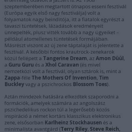
szeptemberében megtartott ötnapos esseni fesztivál
(Európa egyik első nagy fesztiválja) volt a
folyamatok nagy beindítója, itt a fiatalok egyrészt a
tavaszi tüntetések, lázadások eredményeit
ünnepelték, plusz vitték tovább a nagy ügyeiket –
például atomellenes tüntetések formájában.
Másrészt viszont az új zene táptalaját is jelentette a
fesztivál. A későbbi fontos krautrock-zenekarok
közül fellépett a
Tangerine Dream
, az
Amon Düül
,
a
Guru Guru
és a
Xhol Caravan
(és mivel
nemzetközi volt a fesztivál, olyan sztárok is, mint a
Zappa
-féle
The Mothers Of Invention
,
Tim
Buckley
vagy a pszichrockos
Blossom Toes
).
Aztán mindezek hatására elkezdtek szaporodni a
formációk, amelyek számára az angolszász
pszichedelikus rockon túl a legerősebb közös
inspiráció a német kortárs klasszikus elektronikus
zene, elsősorban
Karlheinz Stockhausen
és a
minimalista avantgárd (
Terry Riley
,
Steve Reich,