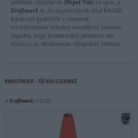
ambient-előfutárok (
Popol Vuh
) és igen, a
Kraftwerk
is. Az angolszászok által kitalált
kifejezést gyűlölték a németek,
természetesen minden vonatkozó zenekar
tagadta, hogy krautrockot játszana, ám
mára ez az általánosan elfogadott hívószó.
KRAUTROCK - TÍZ KULCSLEMEZ.
#
Kraftwerk
(1970)