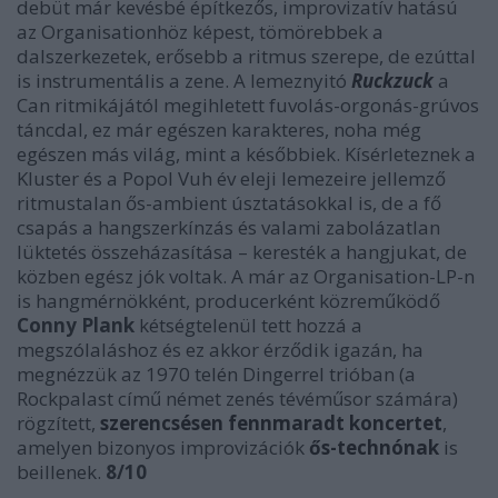
debüt már kevésbé építkezős, improvizatív hatású
az Organisationhöz képest, tömörebbek a
dalszerkezetek, erősebb a ritmus szerepe, de ezúttal
is instrumentális a zene. A lemeznyitó
Ruckzuck
a
Can ritmikájától megihletett fuvolás-orgonás-grúvos
táncdal, ez már egészen karakteres, noha még
egészen más világ, mint a későbbiek. Kísérleteznek a
Kluster és a Popol Vuh év eleji lemezeire jellemző
ritmustalan ős-ambient úsztatásokkal is, de a fő
csapás a hangszerkínzás és valami zabolázatlan
lüktetés összeházasítása – keresték a hangjukat, de
közben egész jók voltak. A már az Organisation-LP-n
is hangmérnökként, producerként közreműködő
Conny Plank
kétségtelenül tett hozzá a
megszólaláshoz és ez akkor érződik igazán, ha
megnézzük az 1970 telén Dingerrel trióban (a
Rockpalast című német zenés tévéműsor számára)
rögzített,
szerencsésen fennmaradt koncertet
,
amelyen bizonyos improvizációk
ős-technónak
is
beillenek.
8/10