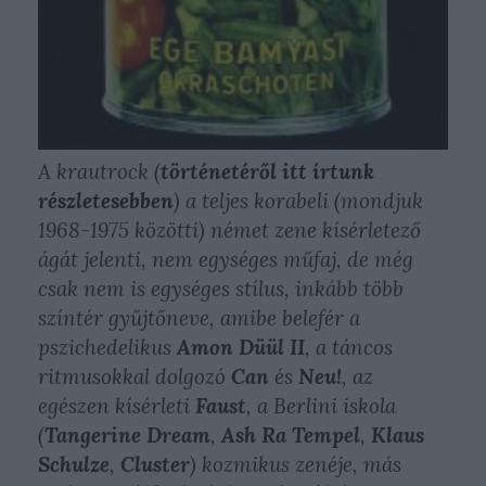
A krautrock (
történetéről itt írtunk
részletesebben
) a teljes korabeli (mondjuk
1968-1975 közötti) német zene kísérletező
ágát jelenti, nem egységes műfaj, de még
csak nem is egységes stílus, inkább több
színtér gyűjtőneve, amibe belefér a
pszichedelikus
Amon Düül II
, a táncos
ritmusokkal dolgozó
Can
és
Neu!
, az
egészen kísérleti
Faust
, a Berlini iskola
(
Tangerine Dream
,
Ash Ra Tempel
,
Klaus
Schulze
,
Cluster
) kozmikus zenéje, más