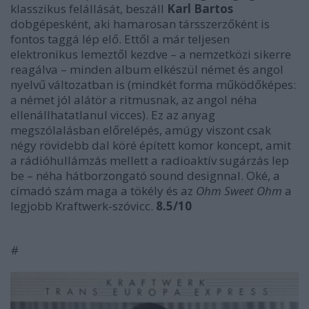
klasszikus felállását, beszáll
Karl Bartos
dobgépesként, aki hamarosan társszerzőként is
fontos taggá lép elő. Ettől a már teljesen
elektronikus lemeztől kezdve – a nemzetközi sikerre
reagálva – minden album elkészül német és angol
nyelvű változatban is (mindkét forma működőképes:
a német jól alátör a ritmusnak, az angol néha
ellenállhatatlanul vicces). Ez az anyag
megszólalásban előrelépés, amúgy viszont csak
négy rövidebb dal köré épített komor koncept, amit
a rádióhullámzás mellett a radioaktív sugárzás lep
be – néha hátborzongató sound designnal. Oké, a
címadó szám maga a tökély és az
Ohm Sweet Ohm
a
legjobb Kraftwerk-szóvicc.
8.5/10
#