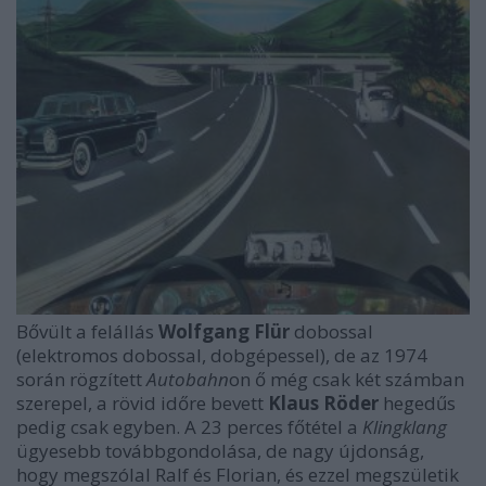
Bővült a felállás
Wolfgang Flür
dobossal
(elektromos dobossal, dobgépessel), de az 1974
során rögzített
Autobahn
on ő még csak két számban
szerepel, a rövid időre bevett
Klaus Röder
hegedűs
pedig csak egyben. A 23 perces főtétel a
Klingklang
ügyesebb továbbgondolása, de nagy újdonság,
hogy megszólal Ralf és Florian, és ezzel megszületik