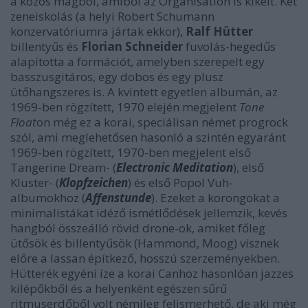
a közös magból, amiből az Organisation is kikelt. Két
zeneiskolás (a helyi Robert Schumann
konzervatóriumra jártak ekkor),
Ralf Hütter
billentyűs és
Florian Schneider
fuvolás-hegedűs
alapította a formációt, amelyben szerepelt egy
basszusgitáros, egy dobos és egy plusz
ütőhangszeres is. A kvintett egyetlen albumán, az
1969-ben rögzített, 1970 elején megjelent
Tone
Float
on még ez a korai, speciálisan német progrock
szól, ami meglehetősen hasonló a szintén egyaránt
1969-ben rögzített, 1970-ben megjelent első
Tangerine Dream- (
Electronic Meditation
), első
Kluster- (
Klopfzeichen
) és első Popol Vuh-
albumokhoz (
Affenstunde
). Ezeket a korongokat a
minimalistákat idéző ismétlődések jellemzik, kevés
hangból összeálló rövid drone-ok, amiket főleg
ütősök és billentyűsök (Hammond, Moog) visznek
előre a lassan építkező, hosszú szerzeményekben.
Hütterék egyéni íze a korai Canhoz hasonlóan jazzes
kilépőkből és a helyenként egészen sűrű
ritmuserdőből volt némileg felismerhető, de aki még