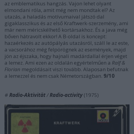
az emblematikus hangzás. Vajon lehet olyant
elmondani róla, amit még nem mondtak el? Az
utazás, a haladás motívumaival játszó dal
gigaklasszikus és az első Kraftwerk-szerzemény, ami
már nem méricskélhető kortársakhoz. És a java még
bőven hátravolt ekkor! A B-oldal is koncept:
hazaérkezés az autópályás utazásról, száll le az este,
a vacsorához még felpörögnek az események, majd
jön az éjszaka, hogy hajnali madárdallal érjen véget
a lemez. Ami ezen az oldalán egyértelműen a
Ralf &
Florian
megoldásait viszi tovább. Alaposan befutnak
a lemezzel és nem csak Németországban.
9/10
#
Radio-Aktivität
/
Radio-activity
(1975)