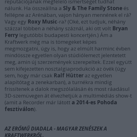
reputációjának megfelelő ismertséget tudhat
nálunk. Ha összeállna a
Sly & The Family Stone
és
fellépne az Arénában, vajon hányan mennének el rá?
Vagy egy
Roxy Music
-ra? (Oké, ezt tudjuk, néhány
százzal többen a néhány száznál, aki ott volt
Bryan
Ferry
legutóbbi budapesti koncertjén.) Ám a
Kraftwerk még ma is tömegeket képes
megmozgatni, úgy is, hogy az elmúlt harminc évben
mindössze egyetlen olyan stúdiólemezt jelentetett
meg, amin új szerzemények szerepeltek. Ezzel együtt
sem kifejezetten nosztalgiaprodukció az övék (úgy
sem, hogy már csak
Ralf Hütter
az egyetlen
alapítótag a zenekarban), a turnékra mindig
frissítenek a dalok megszólalásán és most ráadásul
3D-szemüvegen át élvezhetjük a multimédiás show-t
(amit a Recorder már látott
a 2014-es Pohoda
fesztiválon
).
AZ ERŐMŰ DIADALA - MAGYAR ZENÉSZEK A
KRAFTWERKRŐL.