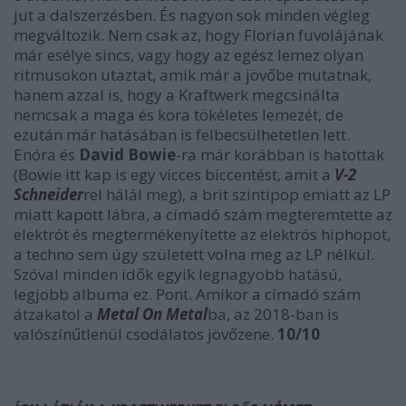
jut a dalszerzésben. És nagyon sok minden végleg
megváltozik. Nem csak az, hogy Florian fuvolájának
már esélye sincs, vagy hogy az egész lemez olyan
ritmusokon utaztat, amik már a jövőbe mutatnak,
hanem azzal is, hogy a Kraftwerk megcsinálta
nemcsak a maga és kora tökéletes lemezét, de
ezután már hatásában is felbecsülhetetlen lett.
Enóra és
David Bowie
-ra már korábban is hatottak
(Bowie itt kap is egy vicces biccentést, amit a
V-2
Schneider
rel hálál meg), a brit szintipop emiatt az LP
miatt kapott lábra, a címadó szám megteremtette az
elektrót és megtermékenyítette az elektrós hiphopot,
a techno sem úgy született volna meg az LP nélkül.
Szóval minden idők egyik legnagyobb hatású,
legjobb albuma ez. Pont. Amikor a címadó szám
átzakatol a
Metal On Metal
ba, az 2018-ban is
valószínűtlenül csodálatos jövőzene.
10/10