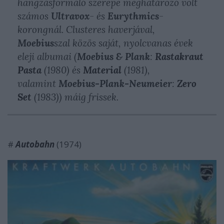
hangzásformáló szerepe meghatározó volt
számos
Ultravox
- és
Eurythmics
-
korongnál. Clusteres haverjával,
Moebius
szal közös saját, nyolcvanas évek
eleji albumai (
Moebius & Plank
:
Rastakraut
Pasta
(1980) és
Material
(1981),
valamint
Moebius-Plank-Neumeier
:
Zero
Set
(1983)) máig frissek.
#
Autobahn
(1974)