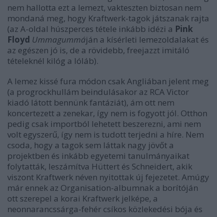
nem hallotta ezt a lemezt, vakteszten biztosan nem
mondaná meg, hogy Kraftwerk-tagok játszanak rajta
(az A-oldal húszperces tétele inkább idézi a
Pink
Floyd
Ummagummá
ján a kísérleti lemezoldalakat és
az egészen jó is, de a rövidebb, freejazzt imitáló
tételeknél kilóg a lóláb).
A lemez kissé fura módon csak Angliában jelent meg
(a progrockhullám beindulásakor az RCA Victor
kiadó látott bennünk fantáziát), ám ott nem
koncertezett a zenekar, így nem is fogyott jól. Otthon
pedig csak importból lehetett beszerezni, ami nem
volt egyszerű, így nem is tudott terjedni a híre. Nem
csoda, hogy a tagok sem láttak nagy jövőt a
projektben és inkább egyetemi tanulmányaikat
folytatták, leszámítva Hüttert és Schneidert, akik
viszont Kraftwerk néven nyitottak új fejezetet. Amúgy
már ennek az Organisation-albumnak a borítóján
ott szerepel a korai Kraftwerk jelképe, a
neonnarancssárga-fehér csíkos közlekedési bója és