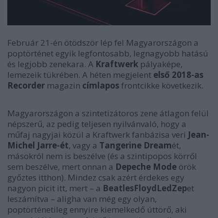
Február 21-én ötödször lép fel Magyarországon a
poptörténet egyik legfontosabb, legnagyobb hatású
és legjobb zenekara. A
Kraftwerk
pályaképe,
lemezeik tükrében. A héten megjelent
első 2018-as
Recorder
magazin
címlapos
frontcikke következik.
Magyarországon a szintetizátoros zene átlagon felül
népszerű, az pedig teljesen nyilvánvaló, hogy a
műfaj nagyjai közül a Kraftwerk fanbázisa veri
Jean-
Michel
Jarre-ét
, vagy a
Tangerine Dream
ét,
másokról nem is beszélve (és a szintipopos körről
sem beszélve, mert onnan a
Depeche Mode
örök
győztes itthon). Mindez csak azért érdekes egy
nagyon picit itt, mert – a
BeatlesFloydLedZep
et
leszámítva – aligha van még egy olyan,
poptörténetileg ennyire kiemelkedő úttörő, aki