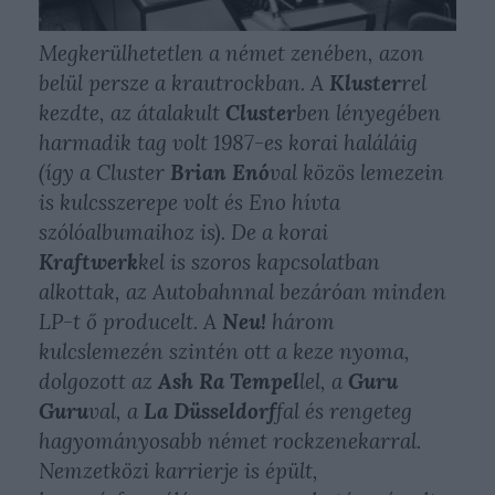
Megkerülhetetlen a német zenében, azon
belül persze a krautrockban. A
Kluster
rel
kezdte, az átalakult
Cluster
ben lényegében
harmadik tag volt 1987-es korai haláláig
(így a Cluster
Brian Enó
val közös lemezein
is kulcsszerepe volt és Eno hívta
szólóalbumaihoz is). De a korai
Kraftwerk
kel is szoros kapcsolatban
alkottak, az
Autobahn
nal bezáróan minden
LP-t ő producelt. A
Neu!
három
kulcslemezén szintén ott a keze nyoma,
dolgozott az
Ash Ra Tempel
lel, a
Guru
Guru
val, a
La Düsseldorf
fal és rengeteg
hagyományosabb német rockzenekarral.
Nemzetközi karrierje is épült,