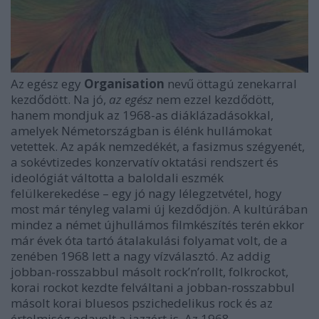
Az egész egy
Organisation
nevű öttagú zenekarral
kezdődött. Na jó,
az egész
nem ezzel kezdődött,
hanem mondjuk az 1968-as diáklázadásokkal,
amelyek Németországban is élénk hullámokat
vetettek. Az apák nemzedékét, a fasizmus szégyenét,
a sokévtizedes konzervatív oktatási rendszert és
ideológiát váltotta a baloldali eszmék
felülkerekedése – egy jó nagy lélegzetvétel, hogy
most már tényleg valami új kezdődjön. A kultúrában
mindez a német újhullámos filmkészítés terén ekkor
már évek óta tartó átalakulási folyamat volt, de a
zenében 1968 lett a nagy vízválasztó. Az addig
jobban-rosszabbul másolt rock’n’rollt, folkrockot,
korai rockot kezdte felváltani a jobban-rosszabbul
másolt korai bluesos pszichedelikus rock és az
értelmiség odavolt a jazzért is. Az 1968