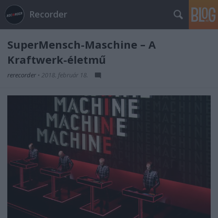
Recorder
SuperMensch-Maschine – A
Kraftwerk-életmű
rerecorder
•
2018. február 18.