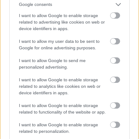
mormogó basszussal az egyik legkorábbi
Google consents
elektropop és csírájában már hordozza az
Autobahn
ötleteit, de a lemez további része inkább szellős-
I want to allow Google to enable storage
gitáros útkeresés: hol ötlettelen, hol néhány percig
related to advertising like cookies on web or
hangulatosra összeálló.
7.5/10
device identifiers in apps.
I want to allow my user data to be sent to
Google for online advertising purposes.
I want to allow Google to send me
personalized advertising.
I want to allow Google to enable storage
related to analytics like cookies on web or
device identifiers in apps.
I want to allow Google to enable storage
related to functionality of the website or app.
I want to allow Google to enable storage
related to personalization.