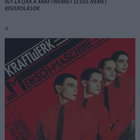
ÍGY LÁTJÁK A KRAFTWERKET ELSŐS NÉMET
KISISKOLÁSOK.
#