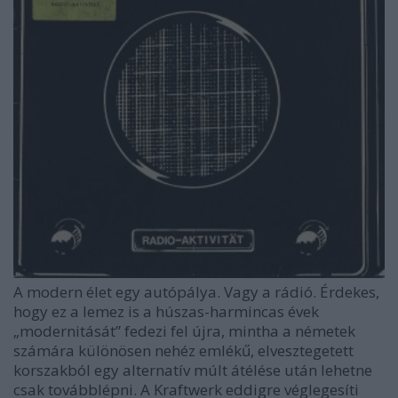
A modern élet egy autópálya. Vagy a rádió. Érdekes,
hogy ez a lemez is a húszas-harmincas évek
„modernitását” fedezi fel újra, mintha a németek
számára különösen nehéz emlékű, elvesztegetett
korszakból egy alternatív múlt átélése után lehetne
csak továbblépni. A Kraftwerk eddigre véglegesíti