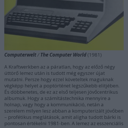
Computerwelt
/
The Computer World
(1981)
A Kraftwerkben az a páratlan, hogy az előző négy
úttörő lemez után is tudott még egyszer újat
mutatni. Persze hogy ezzel követeltek maguknak
végképp helyet a poptörténet legszűkebb elitjében.
És döbbenetes, de ez az első teljesen jövőcentrikus
albumuk. Hogy a számítástechnika mennyire a
holnap, vagy hogy a kommunikáció, netán a
szerelem milyen lesz abban a komputerizált jövőben
– profétikus meglátások, amit aligha tudott bárki is
pontosan értékelni 1981-ben. A lemez az esszenciális