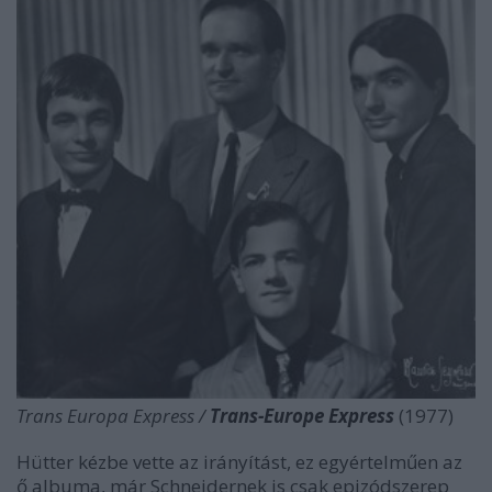
Trans Europa Express /
Trans-Europe Express
(1977)
Hütter kézbe vette az irányítást, ez egyértelműen az
ő albuma, már Schneidernek is csak epizódszerep