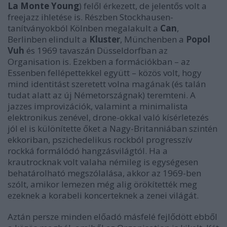
La Monte Young
) felől érkezett, de jelentős volt a
freejazz ihletése is. Részben Stockhausen-
tanítványokból Kölnben megalakult a
Can
,
Berlinben elindult a
Kluster
, Münchenben a
Popol
Vuh
és 1969 tavaszán Düsseldorfban az
Organisation is. Ezekben a formációkban – az
Essenben fellépettekkel együtt – közös volt, hogy
mind identitást szeretett volna magának (és talán
tudat alatt az új Németországnak) teremteni. A
jazzes improvizációk, valamint a minimalista
elektronikus zenével, drone-okkal való kísérletezés
jól el is különítette őket a Nagy-Britanniában szintén
ekkoriban, pszichedelikus rockból progresszív
rockká formálódó hangzásvilágtól. Ha a
krautrocknak volt valaha némileg is egységesen
behatárolható megszólalása, akkor az 1969-ben
szólt, amikor lemezen még alig örökítették meg
ezeknek a korabeli koncerteknek a zenei világát.
Aztán persze minden előadó másfelé fejlődött ebből