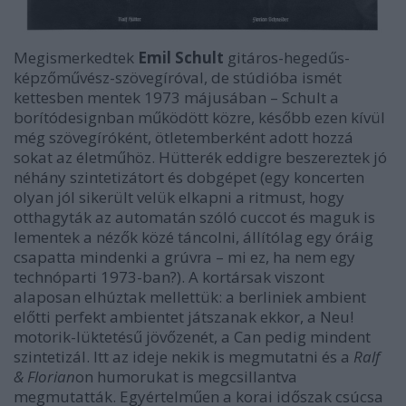
Megismerkedtek
Emil Schult
gitáros-hegedűs-
képzőművész-szövegíróval, de stúdióba ismét
kettesben mentek 1973 májusában – Schult a
borítódesignban működött közre, később ezen kívül
még szövegíróként, ötletemberként adott hozzá
sokat az életműhöz. Hütterék eddigre beszereztek jó
néhány szintetizátort és dobgépet (egy koncerten
olyan jól sikerült velük elkapni a ritmust, hogy
otthagyták az automatán szóló cuccot és maguk is
lementek a nézők közé táncolni, állítólag egy óráig
csapatta mindenki a grúvra – mi ez, ha nem egy
technóparti 1973-ban?). A kortársak viszont
alaposan elhúztak mellettük: a berliniek ambient
előtti perfekt ambientet játszanak ekkor, a Neu!
motorik-lüktetésű jövőzenét, a Can pedig mindent
szintetizál. Itt az ideje nekik is megmutatni és a
Ralf
& Florian
on humorukat is megcsillantva
megmutatták. Egyértelműen a korai időszak csúcsa