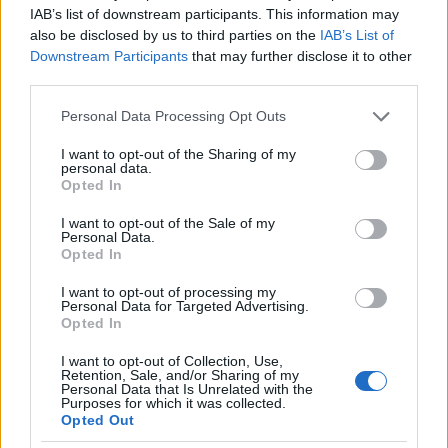
IAB’s list of downstream participants. This information may
also be disclosed by us to third parties on the
IAB’s List of
Hütter ezen a ponton otthagyta Schneidert, hogy
Downstream Participants
that may further disclose it to other
szülei nyomásásra építészeti tanulmányait
third parties.
folytassa, a másik alapító pedig Dingerrel és egy új
Please note that this website/app uses one or more Google
Personal Data Processing Opt Outs
gitárossal,
Michael Rother
rel kísérletezett. A
services and may gather and store information including but
Kraftwerk ekkor teljesen jelentéktelen zenekar (bár
not limited to your visit or usage behaviour. You may click to
I want to opt-out of the Sharing of my
szerencsére
ezt a felállást is megörökítette egy
personal data.
grant or deny consent to Google and its third-party tags to
Opted In
tévéműsor
, a Beat Club). A trió lemezfelvételi
use your data for below specified purposes in below Google
kísérlete az eltérő vérmérsékletek miatt kudarcba
consent section.
I want to opt-out of the Sale of my
fulladt, a két új tag frusztrációjában kilépett és
Personal Data.
megalapította a Neu!-t, amivel új színt vittek a
Opted In
színtérre. Hütter viszont 1971 nyarán visszatért, a két
I want to opt-out of processing my
alaptag ősszel rögzítette az 1972 januárjában
Personal Data for Targeted Advertising.
megjelenő második Kraftwerk-lemezt. Schneider a
Opted In
fuvola és a hegedű mellett sokszor gitározik,
I want to opt-out of Collection, Use,
elektronikát is kezel, Hütter pedig a billentyűsökön
Retention, Sale, and/or Sharing of my
szállított letisztultabb dallamok mellett elektromos
Personal Data that Is Unrelated with the
Purposes for which it was collected.
dobon helyettesíti az élő ritmust. Az A-oldalt jórészt
Opted Out
kitevő
Klingklang
kiemelkedő, a dobgéppel és a