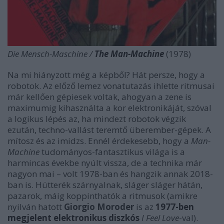
Die Mensch-Maschine /
The Man-Machine
(1978)
Na mi hiányzott még a képből? Hát persze, hogy a
robotok. Az előző lemez vonatutazás ihlette ritmusai
már kellően gépiesek voltak, ahogyan a zene is
maximumig kihasználta a kor elektronikáját, szóval
a logikus lépés az, ha mindezt robotok végzik
ezután, techno-vallást teremtő überember-gépek. A
mítosz és az imidzs. Ennél érdekesebb, hogy a
Man-
Machine
tudományos-fantasztikus világa is a
harmincas évekbe nyúlt vissza, de a technika már
nagyon mai – volt 1978-ban és hangzik annak 2018-
ban is. Hütterék szárnyalnak, sláger sláger hátán,
pazarok, máig koppinthatók a ritmusok (amikre
nyilván hatott
Giorgio Moroder
is az
1977-ben
megjelent elektronikus diszkós
I Feel Love
-val).