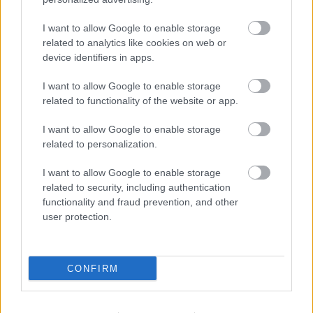
Gyors lapkeresést, jó olvasást! Márciusban jövünk
következő lapszámmal!
I want to allow Google to enable storage
related to analytics like cookies on web or
device identifiers in apps.
A korábbiak (kivéve az elsőt, ami már
sold out
) és az
új lapszám
itt megrendelhető
, és már elő is
I want to allow Google to enable storage
fizethetsz a magazinra
itt
.
related to functionality of the website or app.
I want to allow Google to enable storage
related to personalization.
a korábbi számok fókusztémái:
I want to allow Google to enable storage
a 2011. júliusi REC001
Popzene és nyár
(SOLD OUT)
related to security, including authentication
a 2011. szeptemberi REC002
Popzene és
functionality and fraud prevention, and other
homoszexualitás
user protection.
a 2011. novemberi REC003
Popzene és gyerekek
a 2012. februári REC004
Popzene és drogok
a 2012. májusi REC005
Vidék vs főváros
CONFIRM
a 2012. augusztusi REC006
Popzene és sport
a 2012. októberi REC007
Popzene és divat