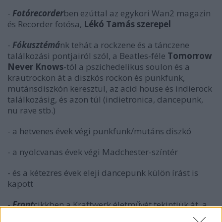
-
Fotórecorder
ben ezúttal az egykori Wan2 magazin
és Recorder fotósa,
Lékó Tamás szerepel
-
Fókusztémá
nk tehát a rockzene és a tánczene
találkozási pontjairól szól, a Beatles-féle
Tomorrow
Never Knows
-tól a pszichedelikus soulon és a
krautrockon át a diszkós rockon és punkfunk,
mutánsdiszkón keresztül, az acid house és indierock
találkozásig, és azon túl (indietronica, dancepunk,
nu rave stb.)
- a hetvenes évek végi punkfunk/mutáns diszkó
- a nyolcvanas évek végi Madchester-színtér
- és a kétezres évek eleji dancepunk külön írást is
kapott
-
Front
cikkben a Kraftwerk életművét tekintjük át, a
lemezek tükrében, nagy hangsúllyal a korai