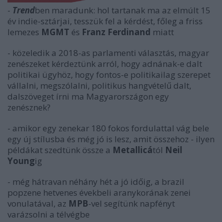
-
Trend
ben maradunk: hol tartanak ma az elmúlt 15
év indie-sztárjai, tesszük fel a kérdést, főleg a friss
lemezes
MGMT
és
Franz Ferdinand
miatt
- közeledik a 2018-as parlamenti választás, magyar
zenészeket kérdeztünk arról, hogy adnának-e dalt
politikai ügyhöz, hogy fontos-e politikailag szerepet
vállalni, megszólalni, politikus hangvételű dalt,
dalszöveget írni ma Magyarországon egy
zenésznek?
- amikor egy zenekar 180 fokos fordulattal vág bele
egy új stílusba és még jó is lesz, amit összehoz - ilyen
példákat szedtünk össze a
Metallicá
tól
Neil
Young
ig
- még hátravan néhány hét a jó időig, a brazil
popzene hetvenes évekbeli aranykorának zenei
vonulatával, az
MPB
-vel segítünk napfényt
varázsolni a télvégbe