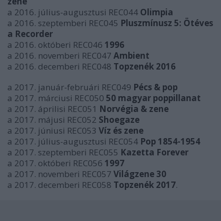
zene
a 2016. július-augusztusi REC044
Olimpia
a 2016. szeptemberi REC045
Pluszmínusz 5: Ötéves
a Recorder
a 2016. októberi REC046
1996
a 2016. novemberi REC047
Ambient
a 2016. decemberi REC048
Topzenék 2016
a 2017. január-februári REC049
Pécs & pop
a 2017. márciusi REC050
50 magyar poppillanat
a 2017. áprilisi REC051
Norvégia & zene
a 2017. májusi REC052
Shoegaze
a 2017. júniusi REC053
Víz és zene
a 2017. július-augusztusi REC054
Pop 1854-1954
a 2017. szeptemberi REC055
Kazetta Forever
a 2017. októberi REC056
1997
a 2017. novemberi REC057
Világzene 30
a 2017. decemberi REC058
Topzenék 2017
.