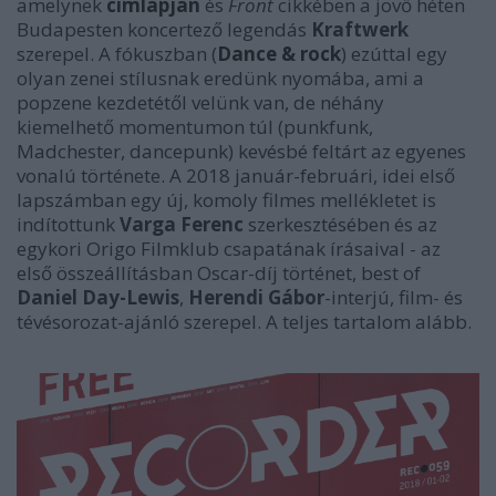
amelynek
címlapján
és
Front
cikkében a jövő héten
Budapesten koncertező legendás
Kraftwerk
szerepel. A fókuszban (
Dance & rock
) ezúttal egy
olyan zenei stílusnak eredünk nyomába, ami a
popzene kezdetétől velünk van, de néhány
kiemelhető momentumon túl (punkfunk,
Madchester, dancepunk) kevésbé feltárt az egyenes
vonalú története. A 2018 január-februári, idei első
lapszámban egy új, komoly filmes mellékletet is
indítottunk
Varga Ferenc
szerkesztésében és az
egykori Origo Filmklub csapatának írásaival - az
első összeállításban Oscar-díj történet, best of
Daniel Day-Lewis
,
Herendi Gábor
-interjú, film- és
tévésorozat-ajánló szerepel. A teljes tartalom alább.