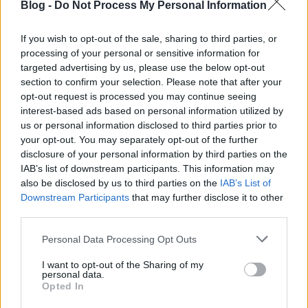
időszakon, amikor az induló krautrock-együttesek
Blog -
Do Not Process My Personal Information
még hasonló zenét játszottak (lásd:
Kluster
,
Tangerine Dream
,
Popol Vuh
és a Kraftwerk-előd
If you wish to opt-out of the sale, sharing to third parties, or
Organisation
), na és persze a máig élő,
processing of your personal or sensitive information for
felbecsülhetetlen hatással
targeted advertising by us, please use the below opt-out
section to confirm your selection. Please note that after your
-
Filmrecorder
című új mellékletünkben az átalakuló
opt-out request is processed you may continue seeing
Oscar-díj története,
Daniel Day-Lewis
húsz legjobb
interest-based ads based on personal information utilized by
alakítása, a
Valami Amerika 3.
apropóján
Herendi
us or personal information disclosed to third parties prior to
Gábor
-interjú, filmkritika (
Szólíts a neveden
,
A nő
your opt-out. You may separately opt-out of the further
fogságban
) és tévésorozat-ajánló (hat széria
disclosure of your personal information by third parties on the
nyugizáshoz) szerepel
IAB’s list of downstream participants. This information may
also be disclosed by us to third parties on the
IAB’s List of
-
Interjú
ztunk a nemrég remek kiadott
Frenk
kel
Downstream Participants
that may further disclose it to other
third parties.
-
Zeneipar
i cikkünk 2017-re tekint vissza, ami ebből a
Please note that this website/app uses one or more Google
Personal Data Processing Opt Outs
szempontból a streamről szól - igen ám, de mit
services and may gather and store information including but
adott nekünk a stream?
not limited to your visit or usage behaviour. You may click to
I want to opt-out of the Sharing of my
personal data.
grant or deny consent to Google and its third-party tags to
-
Világrecorder
ben ezúttal a nemrég elhunyt dél-
Opted In
use your data for below specified purposes in below Google
afrikai zenész,
Hugh Masekela
szerepel a