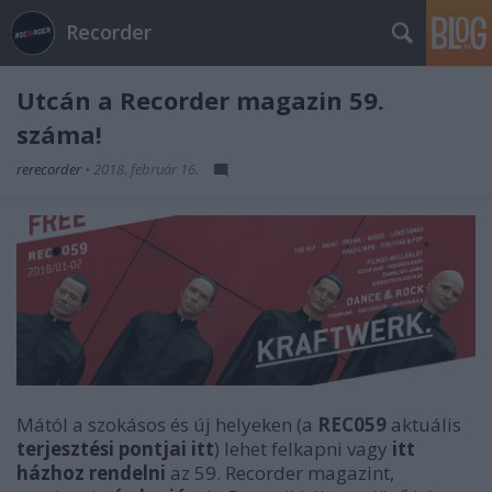
Recorder
Utcán a Recorder magazin 59.
száma!
rerecorder
•
2018. február 16.
Mától a szokásos és új helyeken (a
REC059
aktuális
terjesztési pontjai itt
) lehet felkapni vagy
itt
házhoz rendelni
az 59. Recorder magazint,