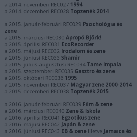
a 2014. novemberi REC027
1994
a 2014. decemberi REC028
Topzenék 2014
a 2015. január-februári REC029
Pszichológia és
zene
a 2015. márciusi REC030
Apropó Björk!
a 2015. áprilisi REC031
EcoRecorder
a 2015. májusi REC032
Irodalom és zene
a 2015. júniusi REC033
Shamir
a 2015. július-augusztusi REC034
Tame Impala
a 2015. szeptemberi REC035
Gasztro és zene
a 2015. októberi REC036
1995
a 2015. novemberi REC037
Magyar zene 2000-2014
a 2015. decemberi REC038
Topzenék 2015
a 2016. január-februári REC039
Film & zene
a 2016. márciusi REC040
Zene & Iskola
a 2016. áprilisi REC041
Egzotikus zene
a 2016. májusi REC042
Japán & zene
a 2016. júniusi REC043
EB & zene
illetve
Jamaica és