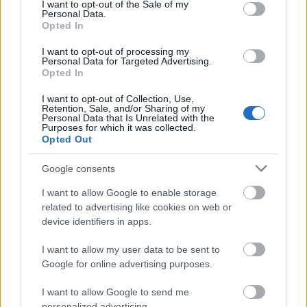
consent section.
I want to opt-out of the Sale of my
fókuszban és persze az ő hatása, szerepe az
Personal Data.
apartheidellenes mozgalomban
Opted In
-
Irodalom és zene
rovatunkban egy novella szerepel
I want to opt-out of processing my
Personal Data for Targeted Advertising.
az Music TV magyarországi beindulásáról és ennek
Opted In
hatásáról:
Hartay Csaba
legújabb írása
I want to opt-out of Collection, Use,
Retention, Sale, and/or Sharing of my
- a
Profül
ben a
Bëlga
-MC,
Bauxit
fejti meg a
Migos
Personal Data that Is Unrelated with the
új albumát
Purposes for which it was collected.
Opted Out
- kiemelt
Lemezkritika
az új
U.S. Girls
ről és a
Google consents
Rhye
friss albumáról
I want to allow Google to enable storage
- további sok kis kritika (
Hookworms
,
Maxo Kream
,
related to advertising like cookies on web or
Nils Frahm
,
Tune-Yards
,
Shame
stb.) valamint
device identifiers in apps.
szemlézzük a legjobb januári elektronikuszenei
lemezeket
I want to allow my user data to be sent to
Google for online advertising purposes.
- a lap a szokásos koncert és partiajánlóval zárul.
I want to allow Google to send me
personalized advertising.