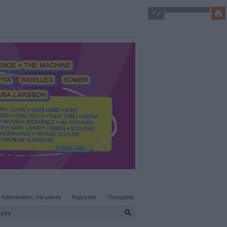
SÜTI BEÁLLÍTÁSOK MÓDOSÍTÁSA
Adatvédelem, irányelvek
Kapcsolat
Támogatás