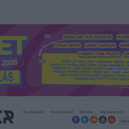
Mi a Recorder?
Hol a Recorder?
Előfizetés
Régi Recorderek