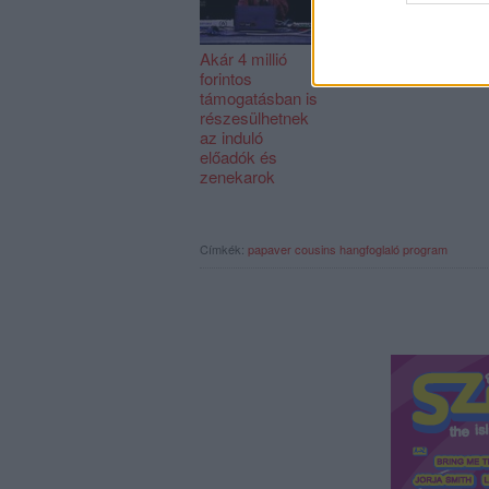
Akár 4 millió
forintos
támogatásban is
részesülhetnek
az induló
előadók és
zenekarok
Címkék:
papaver cousins
hangfoglaló program