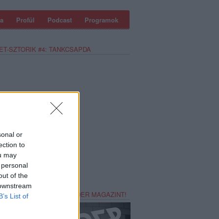
a
Profül
Podcast
Programok
ET-SZTORIK #4: TANKCSAPDA
sonal or
ection to
ou may
 personal
out of the
 downstream
REZZ MAGADNAK RECORDER MAGAZINT!
B’s List of