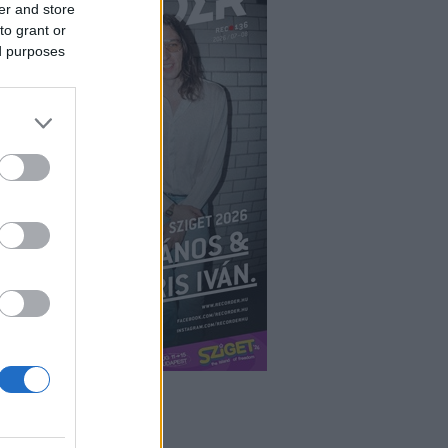
er and store
to grant or
ed purposes
ÉPÉS