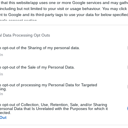
 that this website/app uses one or more Google services and may gath
including but not limited to your visit or usage behaviour. You may click 
 to Google and its third-party tags to use your data for below specifi
ogle consent section.
l Data Processing Opt Outs
o opt-out of the Sharing of my personal data.
In
o opt-out of the Sale of my Personal Data.
In
más Program
) induló zenekarokat-előadókat támogató
to opt-out of processing my Personal Data for Targeted
ing.
cemberben a HP a Recorderen, íme abc-rendben a tizenegyedik, a
In
o opt-out of Collection, Use, Retention, Sale, and/or Sharing
akult és főként az amerikai folkból és a bluesból merít.
ersonal Data that Is Unrelated with the Purposes for which it
n jelent meg,
No God Can Cage My Love
címmel, melyen két dal
lected.
rjában megjelent az első EP-jük, melyet egy kápolnában
Out
ns
címmel. Ezt követte az első nagylemezük
Lack of Lightness
BEL
kar számos nagyobb fesztiválra is eljutott, így felléptek a