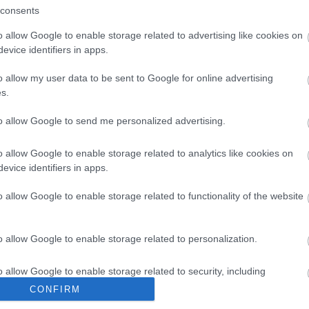
tak a Művészetek Völgyében is, eddigi legnagyobb eredményüknek
consents
ottak a Dél-Koreában megrendezett Zandari Festa nevű showcase
o allow Google to enable storage related to advertising like cookies on
b szöuli klubban is. A párosra nagy hatást tett Bob Dylan, Jack
s. „A Hangfoglaló Program egy remek kezdeményezés, amely
evice identifiers in apps.
nekarok számára a kibontakozásra, a kapcsolat- és
zők, emellett pedig lehetőség nyílik kiváló körülmények között
o allow my user data to be sent to Google for online advertising
mogatás által. Adtunk magunknak egy esélyt, melyet szerencsére
s.
ünk.” A zenekar jövőre olyan nagylemez elkészítését tervezi,
bő egy évet, amely idő alatt a Hangfoglaló Program támogatását
to allow Google to send me personalized advertising.
b embert megszólítani a zenénkkel, és hogy minél többet
o allow Google to enable storage related to analytics like cookies on
/
evice identifiers in apps.
o allow Google to enable storage related to functionality of the website
tműködésével készül.
öbb Recorder a Facebookon. Még több Recorder, ott, igen.
o allow Google to enable storage related to personalization.
o allow Google to enable storage related to security, including
cation functionality and fraud prevention, and other user protection.
CONFIRM