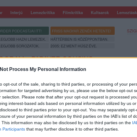
ar
Interjú
Lemezkritika
Filmkritika
Kultsarok
Lemeztásk
SZIG
RDER PODCASTJAI ITT!
FRISS MAGYAR ZENÉK HETENTE!
 LEGJOBB HAZAI LEMEZEK.
HÁTTÉRBEN IS KÖZÉPPONTBAN.
 LEGJOBB SOROZATOK.
2005: EZ MENT HÚSZ ÉVE.
OGRAM – PAPAVER COUSINS
Not Process My Personal Information
to opt-out of the sale, sharing to third parties, or processing of your per
formation for targeted advertising by us, please use the below opt-out s
r selection. Please note that after your opt-out request is processed y
eing interest-based ads based on personal information utilized by us or
disclosed to third parties prior to your opt-out. You may separately opt-
losure of your personal information by third parties on the IAB’s list of
SZE
. This information may also be disclosed by us to third parties on the
IA
Participants
that may further disclose it to other third parties.