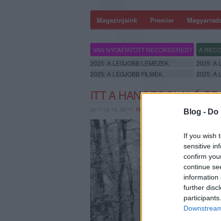
Magazinjaink
Premier
Magyarrad
VAN NYOMTATOTT RECORDERED?
A RECO
2025: A LEGJOBB LEMEZEK.
2025: A
2025: A LEGJOBB FILMEK.
2025: A
ITT A HANGFOGLALÓ PR
2017.12.15. 08:17,
RERECORDER
Blog -
Do 
If you wish 
sensitive in
confirm you
continue se
information 
further disc
participants
Downstream 