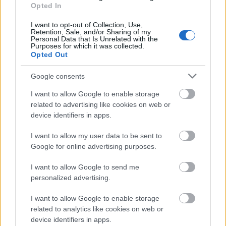
Opted In
I want to opt-out of Collection, Use,
Retention, Sale, and/or Sharing of my
Personal Data that Is Unrelated with the
Purposes for which it was collected.
Opted Out
Google consents
I want to allow Google to enable storage
related to advertising like cookies on web or
Noel viszont egy egyszerű sorlemezt jelentetett meg,
device identifiers in apps.
aminek hangzása nem az Oasist, hanem az ő eddigi
szólómunkáit juttatja eszünkbe: kis grúvos
I want to allow my user data to be sent to
pszichédelia, de alapvetően a régi jó britpop – amit
Google for online advertising purposes.
ma már „indie”-nek neveznek. Ő a saját útját járja,
szerzőként is fejlődik, a szövegekből is kitűnik, hogy
I want to allow Google to send me
personalized advertising.
agyalós típus, próbálja megérteni és feldolgozni az
őt körülvevő világot. Mellesleg formációja, a High
I want to allow Google to enable storage
Flying Birds egy tényleges zenekar, ezt az LP-t pedig
related to analytics like cookies on web or
a stúdióban írta, végig Holmes támogatásával, tehát
device identifiers in apps.
volt valamiféle csapatmunka is.