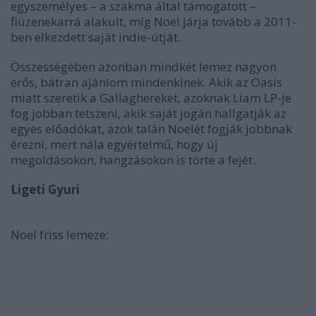
egyszemélyes – a szakma által támogatott –
fiúzenekarrá alakult, míg Noel járja tovább a 2011-
ben elkezdett saját indie-útját.
Összességében azonban mindkét lemez nagyon
erős, bátran ajánlom mindenkinek. Akik az Oasis
miatt szeretik a Gallaghereket, azoknak Liam LP-je
fog jobban tetszeni, akik saját jogán hallgatják az
egyes előadókat, azok talán Noelét fogják jobbnak
érezni, mert nála egyértelmű, hogy új
megoldásokon, hangzásokon is törte a fejét.
Ligeti Gyuri
Noel friss lemeze: