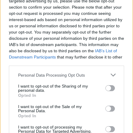
targeted advertising by us, please use the below opt-out
aki a dalok többségében társszerző – jelenleg a
section to confirm your selection. Please note that after your
Miike Snow
énekese és producere, de
Mark Ronson
opt-out request is processed you may continue seeing
és
Bruno Mars
egyes felvételeit is ő jegyzi. Tehát
interest-based ads based on personal information utilized by
csupa mainstream pop.
us or personal information disclosed to third parties prior to
your opt-out. You may separately opt-out of the further
Az eredmény magáért beszél: természetesen
disclosure of your personal information by third parties on the
hibátlanul sikerült a kilencvenes évek végi Oasis-
IAB’s list of downstream participants. This information may
hangzás újraélesztése, ami tulajdonképpen a
also be disclosed by us to third parties on the
IAB’s List of
Beatles
Sgt. Pepper’s Lonely Hearts Club Band
Downstream Participants
that may further disclose it to other
third parties.
megszólalására épült. Többszörös visszacsatolás,
ami önmagában vicces is lenne (
„revival of a revival”
)
,
Please note that this website/app uses one or more Google
Personal Data Processing Opt Outs
azonban annyira kikezdhetetlen a végtermék, hogy
services and may gather and store information including but
olyan, mintha a producerek Noel és Lennon fejével
not limited to your visit or usage behaviour. You may click to
I want to opt-out of the Sharing of my
gondolkodtak volna, amikor rendbe tették Liam
personal data.
grant or deny consent to Google and its third-party tags to
Opted In
dalötleteit.
use your data for below specified purposes in below Google
consent section.
I want to opt-out of the Sale of my
Personal Data.
Opted In
I want to opt-out of processing my
Personal Data for Targeted Advertising.