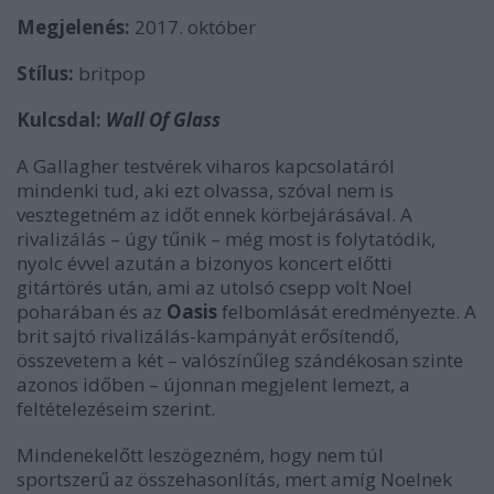
Megjelenés:
2017. október
Stílus:
britpop
Kulcsdal:
Wall Of Glass
A Gallagher testvérek viharos kapcsolatáról
mindenki tud, aki ezt olvassa, szóval nem is
vesztegetném az időt ennek körbejárásával. A
rivalizálás – úgy tűnik – még most is folytatódik,
nyolc évvel azután a bizonyos koncert előtti
gitártörés után, ami az utolsó csepp volt Noel
poharában és az
Oasis
felbomlását eredményezte. A
brit sajtó rivalizálás-kampányát erősítendő,
összevetem a két – valószínűleg szándékosan szinte
azonos időben – újonnan megjelent lemezt, a
feltételezéseim szerint.
Mindenekelőtt leszögezném, hogy nem túl
sportszerű az összehasonlítás, mert amíg Noelnek