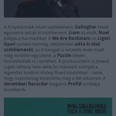
A hülyedumák miatt sajtókedvenc
Gallagher
-tesók
egyszerre adtak ki szólólemezt.
Liam
az elsőt,
Noel
bátyja a harmadikat. A
We Are Rockstars
-os
Ligeti
Gyuri
szintén nemrég, októberben
adta ki első
szólólemezét
, az ő hangját a reszelős ének miatt
még korábbi együttese, a
Puzzle
idején
hasonlították is Liaméhez. A producerként is jónevű
Ligeti néhány hete vette fel második szólóját a
legendás londoni Abbey Road stúdióban – naná,
hogy szakmailag közelítette meg a két albumot. A
decemberi Recorder
magazin
Profül
-kritikája
következik.