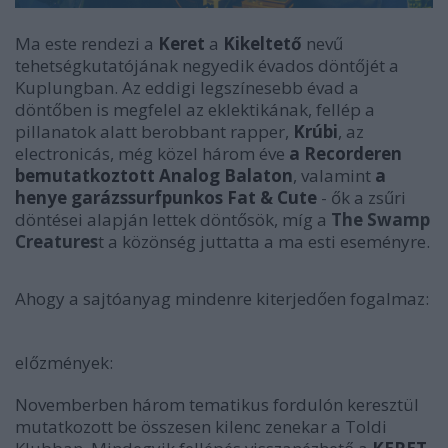
Ma este rendezi a
Keret
a
Kikeltető
nevű
tehetségkutatójának negyedik évados döntőjét a
Kuplungban. Az eddigi legszínesebb évad a
döntőben is megfelel az eklektikának, fellép a
pillanatok alatt berobbant rapper,
Krúbi
, az
electronicás, még közel három éve
a Recorderen
bemutatkoztott
Analog Balaton
, valamint
a
henye garázssurfpunkos Fat & Cute
- ők a zsűri
döntései alapján lettek döntősök, míg a
The Swamp
Creatures
t a közönség juttatta a ma esti eseményre.
Ahogy a sajtóanyag mindenre kiterjedően fogalmaz:
előzmények:
Novemberben három tematikus fordulón keresztül
mutatkozott be összesen kilenc zenekar a Toldi