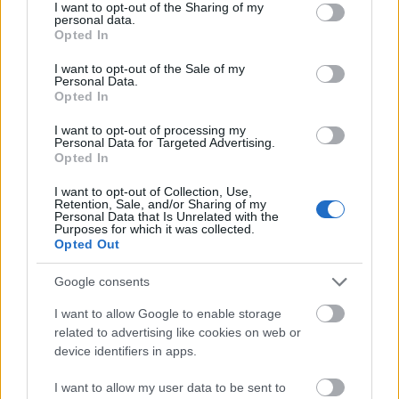
Kikeltetős nyereményekkel. A buli után három
not limited to your visit or usage behaviour. You may click to
I want to opt-out of the Sharing of my
personal data.
grant or deny consent to Google and its third-party tags to
helyszínes
utcabál-afteren
ünnepeljük meg a
Opted In
use your data for below specified purposes in below Google
nyertest!
consent section.
I want to opt-out of the Sale of my
Personal Data.
Opted In
I want to opt-out of processing my
Personal Data for Targeted Advertising.
Opted In
I want to opt-out of Collection, Use,
Retention, Sale, and/or Sharing of my
Personal Data that Is Unrelated with the
Purposes for which it was collected.
Opted Out
Google consents
I want to allow Google to enable storage
related to advertising like cookies on web or
device identifiers in apps.
mi ez?
I want to allow my user data to be sent to
A Kikeltető a
KERET
blog tehetségkutatója, mely idén