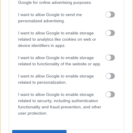
Google for online advertising purposes.
negyedik alkalommal kerül megrendezésre. Idén
130 zenekar jelentkezett, akik közül a 15-ös shortlist
I want to allow Google to send me
az eddigi évek legeklektikusabbja volt. A program
personalized advertising.
célja, hogy terjessze és népszerűsítse az ország
legfrissebb és legizgalmasabb induló produkcióit.
I want to allow Google to enable storage
Jelenlegi formájában idén rendeztük meg utoljára,
related to analytics like cookies on web or
jövőre teljesen megújítjuk a koncepciót, melyről
device identifiers in apps.
részleteket a szombati eseményen árulunk el.
I want to allow Google to enable storage
Kuplungos esemény link
related to functionality of the website or app.
https://www.facebook.com/event
s/1521559317900639/
I want to allow Google to enable storage
After link:
https://www.facebook.com/event
related to personalization.
s/380698639054453/
I want to allow Google to enable storage
KERET
Facebook:
http://fb.com/keretblog
related to security, including authentication
Kikeltető Facebook:
http://fb.com/kikelteto
functionality and fraud prevention, and other
user protection.
Krúbi:
https://www.youtube.com/watch?
v=1BPyqUb-
I-g
Analog Balaton:
https://youtu.be/py9Xm4Tcqsw