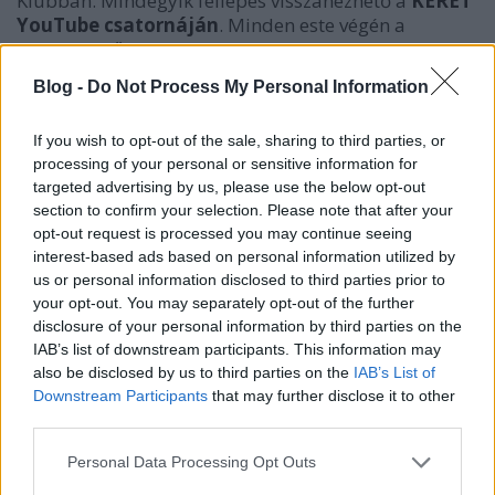
Klubban. Mindegyik fellépés visszanézhető a
KERET
YouTube csatornáján
. Minden este végén a
szakmai zsűri kiválasztott egy zenekart, akiket
továbbküldött a Kikeltető fináléjába, egy további
Blog -
Do Not Process My Personal Information
bandáról pedig a közönség döntött a
Kikeltető
Facebook oldalán
élő szavazással kedd délután.
If you wish to opt-out of the sale, sharing to third parties, or
processing of your personal or sensitive information for
targeted advertising by us, please use the below opt-out
az esemény:
section to confirm your selection. Please note that after your
opt-out request is processed you may continue seeing
A négy legjobb zenekar felléphet
most szombaton,
interest-based ads based on personal information utilized by
december 9-én a Kuplungban
. Az estét a
us or personal information disclosed to third parties prior to
(
halál;orgazmus
) nyitja, miután minden évben
your opt-out. You may separately opt-out of the further
jelentkeztek a Kikeltetőre, de mi sose juttattuk
disclosure of your personal information by third parties on the
tovább őket. :(( A műsor házigazdája a zenekar
IAB’s list of downstream participants. This information may
frontembere,
Pintér Gergő
lesz, aki egyébként
also be disclosed by us to third parties on the
IAB’s List of
megfejtette a Kikeltető idei logójának a
Downstream Participants
that may further disclose it to other
burkológörbéjét
. Az eseményen lehetőség lesz
third parties.
megvenni az idei
Kikeltető kazettát
a legjobb 15
zenekarral és lesz tombola is a vendégeknek Bánkitó,
Please note that this website/app uses one or more Google
Personal Data Processing Opt Outs
Ubikeklektik és Kolorádó fesztivál jegyekkel és
services and may gather and store information including but