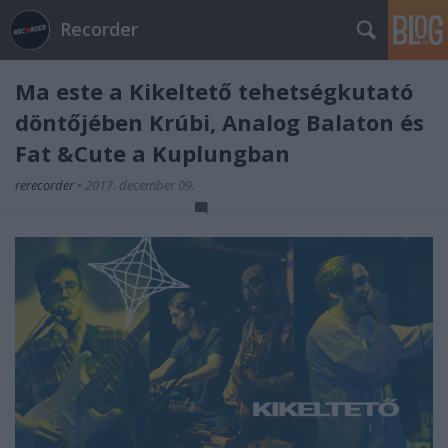
Recorder
Ma este a Kikeltető tehetségkutató
döntőjében Krúbi, Analog Balaton és
Fat &Cute a Kuplungban
rerecorder
•
2017. december 09.