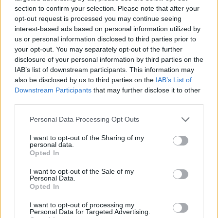
section to confirm your selection. Please note that after your
sokáig nem készítettem szóló anyagot, de 2015-ben
opt-out request is processed you may continue seeing
végül kitaláltam a Róqa nevet és elhatároztam, hogy
interest-based ads based on personal information utilized by
komolyabban veszem magamat. 2016-ban
us or personal information disclosed to third parties prior to
összegyűjtöttem a zenekaraimból és jamekről
your opt-out. You may separately opt-out of the further
megismert kedvenc zenészeimet és összeraktam a
disclosure of your personal information by third parties on the
Róqa élő felállását, amivel sikerült támogatást
IAB’s list of downstream participants. This information may
nyerni az NKA Cseh Tamás Programján. A pályázat
also be disclosed by us to third parties on the
IAB’s List of
keretein belül jelentettem meg egy single-t a
Downstream Participants
that may further disclose it to other
birminghami Call Me Unique közreműködésével és
third parties.
egy EP-t MC Tink vendégszereplésével.
Please note that this website/app uses one or more Google
Personal Data Processing Opt Outs
Megjelenések:
2017 januárjában a
2.0
single (feat.
services and may gather and store information including but
Call Me Unique), aztán 2017. október
Malom EP
(feat.
not limited to your visit or usage behaviour. You may click to
I want to opt-out of the Sharing of my
personal data.
MC Tink), illetve a
Rímsugárút
videoklip.
grant or deny consent to Google and its third-party tags to
Opted In
use your data for below specified purposes in below Google
Küldetés:
Modern magyar hiphopot csinálni.
consent section.
I want to opt-out of the Sale of my
Personal Data.
Opted In
Jövőkép:
2018 első felére be akarom fejezni az
angol nyelvű nagylemezt, amin dolgozom, ez hazai
I want to opt-out of processing my
és külföldi mc-k és énekesek közreműködésével
Personal Data for Targeted Advertising.