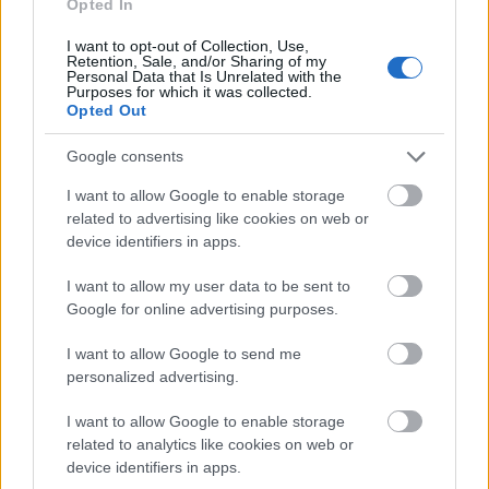
Opted In
készül. Más előadók lemezein is szeretnék
producerkedni.
I want to opt-out of Collection, Use,
Retention, Sale, and/or Sharing of my
Mellékprojektek:
DJ ONE-AB
néven scratchelek a
Personal Data that Is Unrelated with the
Purposes for which it was collected.
SoulClap Budapest és Ethnofil zenekarokban.
Opted Out
Szexepil:
A bundám, mármint a fekete műszőrme,
Google consents
amit kizárólag klipforgatásokon és extra djszettek
alkalmával viselek.
I want to allow Google to enable storage
related to advertising like cookies on web or
Legnagyobb eredmény, elismerés:
Az NKA Cseh
device identifiers in apps.
Tamás Program induló zenekaroknak kiírt
I want to allow my user data to be sent to
pályázatán való részvétel, illetve az, hogy együtt
Google for online advertising purposes.
dolgozhattam olyan külföldi előadókkal, mint a
birminghami Call Me Unique vagy a londoni
I want to allow Google to send me
Emmavie
.
personalized advertising.
I want to allow Google to enable storage
az októberben megjelent
Malom EP
:
related to analytics like cookies on web or
device identifiers in apps.