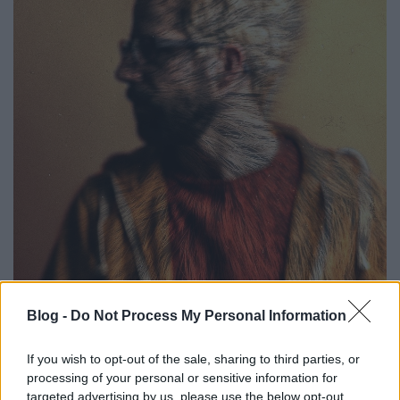
Történet:
Nagyjából egy évtizede dj-zek és
Blog -
Do Not Process My Personal Information
scratchelek zenekarokban, ezek mellett kezdtem el
producerkedni. Hangmintákat gyűjtögettem vinyl
lemezekről, élőzenészekkel rögzítgettem témákat és
If you wish to opt-out of the sale, sharing to third parties, or
fabrikáltam beateket belőlük. Persze az embernek
processing of your personal or sensitive information for
targeted advertising by us, please use the below opt-out
mindig a saját dolga a legutolsó a listán, ezért