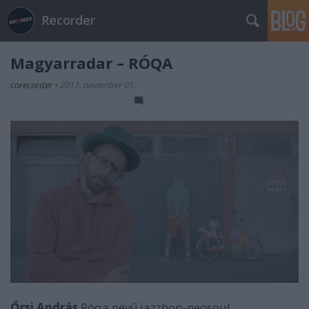
Recorder
Magyarradar – RÓQA
corecorder
•
2017. november 01.
Őrsi András
Róqa nevű jazzhop-neosoul