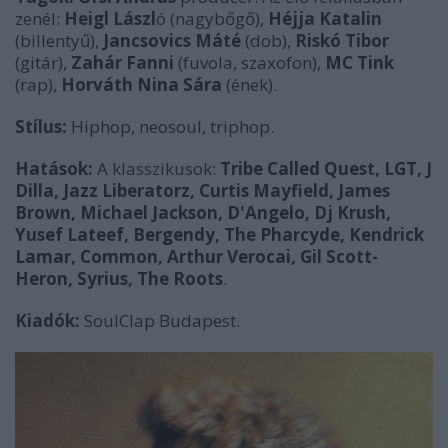
zenél:
Heigl Lászl
ó (nagybőgő),
Héjja Katalin
(billentyű),
Jancsovics Máté
(dob),
Riskó Tibor
(gitár),
Zahár Fanni
(fuvola, szaxofon),
MC Tink
(rap),
Horváth Nina Sára
(ének).
Stílus:
Hiphop, neosoul, triphop.
Hatások:
A klasszikusok:
Tribe Called Quest, LGT, J
Dilla, Jazz Liberatorz, Curtis Mayfield, James
Brown, Michael Jackson, D'Angelo, Dj Krush,
Yusef Lateef, Bergendy, The Pharcyde, Kendrick
Lamar, Common, Arthur Verocai, Gil Scott-
Heron, Syrius, The Roots
.
Kiadók:
SoulClap Budapest.