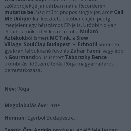
szólóprojektje januárban már a Recorderen
mutatta be
2.0
című triphopos single-jét, amit
Call
Me Unique
-kal készített, október elején pedig
megjelent egy hétszámos EP-je is. Utóbbin olyan
előadók működtek közre, mint a
Mulató
Aztékok
ból ismert
MC Tink
, a
Slow
Village
,
SoulClap Budapest
és
Ethnofil
köreiben
gyakran felbukkanó fuvolás
Zahár Fanni
, vagy épp
a
Gourmand
ból is ismert
Táborszky Bence
trombitás,
időszerű tehát Róqa magyarradaros
bemutatkozása.
Név:
Róqa
Megalakulás éve:
2015.
Honnan:
Egerből Budapestre.
Tagok:
Őrsi András
producer. Az élő felállásban