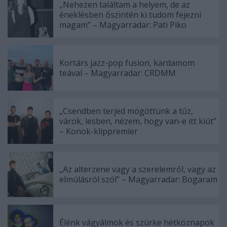
„Nehezen találtam a helyem, de az
éneklésben őszintén ki tudom fejezni
magam” – Magyarradar: Pati Piko
Kortárs jazz-pop fusion, kardamom
teával – Magyarradar: CRDMM
„Csendben terjed mögöttünk a tűz,
várok, lesben, nézem, hogy van-e itt kiút”
– Konok-klippremier
„Az alterzene vagy a szerelemről, vagy az
elmúlásról szól” – Magyarradar: Bogaram
Élénk vágyálmok és szürke hétköznapok