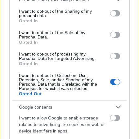
Ez itt tehát a
High Ride
:
services and may gather and store information including but
not limited to your visit or usage behaviour. You may click to
I want to opt-out of the Sharing of my
personal data.
grant or deny consent to Google and its third-party tags to
Opted In
use your data for below specified purposes in below Google
consent section.
I want to opt-out of the Sale of my
Personal Data.
Opted In
I want to opt-out of processing my
Personal Data for Targeted Advertising.
Opted In
I want to opt-out of Collection, Use,
Retention, Sale, and/or Sharing of my
Personal Data that Is Unrelated with the
Purposes for which it was collected.
Opted Out
Google consents
I want to allow Google to enable storage
related to advertising like cookies on web or
device identifiers in apps.