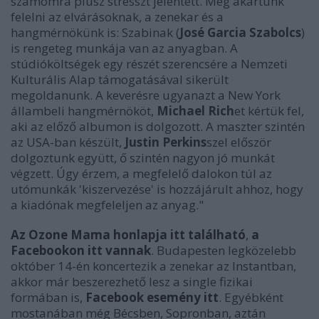
számomra plusz stresszt jelentett. Meg akartunk
felelni az elvárásoknak, a zenekar és a
hangmérnökünk is: Szabinak (
José Garcia Szabolcs
)
is rengeteg munkája van az anyagban. A
stúdióköltségek egy részét szerencsére a Nemzeti
Kulturális Alap támogatásával sikerült
megoldanunk. A keverésre ugyanazt a New York
állambeli hangmérnököt,
Michael Rich
et kértük fel,
aki az előző albumon is dolgozott. A maszter szintén
az USA-ban készült,
Justin Perkins
szel először
dolgoztunk együtt, ő szintén nagyon jó munkát
végzett. Úgy érzem, a megfelelő dalokon túl az
utómunkák 'kiszervezése' is hozzájárult ahhoz, hogy
a kiadónak megfeleljen az anyag."
Az Ozone Mama honlapja itt található
,
a
Facebookon itt vannak
. Budapesten legközelebb
október 14-én koncertezik a zenekar az Instantban,
akkor már beszerezhető lesz a single fizikai
formában is,
Facebook esemény itt
. Egyébként
mostanában még Bécsben, Sopronban, aztán