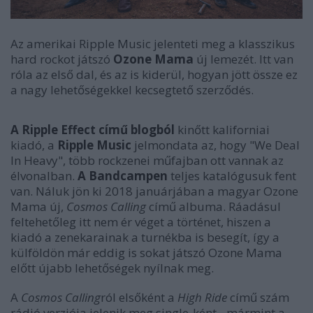
Az amerikai Ripple Music jelenteti meg a klasszikus
hard rockot játszó
Ozone Mama
új lemezét. Itt van
róla az első dal, és az is kiderül, hogyan jött össze ez
a nagy lehetőségekkel kecsegtető szerződés.
A Ripple Effect című blogból
kinőtt kaliforniai
kiadó, a
Ripple Music
jelmondata az, hogy "We Deal
In Heavy", több rockzenei műfajban ott vannak az
élvonalban.
A Bandcampen
teljes katalógusuk fent
van. Náluk jön ki 2018 januárjában a magyar Ozone
Mama új,
Cosmos Calling
című albuma. Ráadásul
feltehetőleg itt nem ér véget a történet, hiszen a
kiadó a zenekarainak a turnékba is besegít, így a
külföldön már eddig is sokat játszó Ozone Mama
előtt újabb lehetőségek nyílnak meg.
A
Cosmos Calling
ról elsőként a
High Ride
című szám
rádió verziója jelenik meg single-ként - mármint a