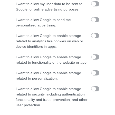
I want to allow my user data to be sent to
Google for online advertising purposes.
Gábor András a következőt mondta a számról: "Első
I want to allow Google to send me
single-ként a
High Ride
-ra esett a választás, mert elég
personalized advertising.
lendületes, és mert azonnal el tudtuk elképzelni a
rádióbarát változatát is. A felépítése lehetővé tette a
I want to allow Google to enable storage
bridge, illetve egy szólórész eltávolítását, illetve
related to analytics like cookies on web or
kicsit más keverést kapott, mint az albumverzió. Egy
device identifiers in apps.
régi dalötletemből származik, amit még otthon
rögzítettem. A fiókban hevert évekig, és nem is
I want to allow Google to enable storage
voltam biztos abban, hogy egyszer majd Ozone
related to functionality of the website or app.
Mama-dal lesz belőle. Érdekessége, hogy a verze
részeknél kissé a szofisztikáltabb, visszafogott brit
I want to allow Google to enable storage
related to personalization.
pszichedelia érvényesül, a refrén viszont már inkább
a megszokott nyers, klasszikus 70-es évekbeli rock. A
I want to allow Google to enable storage
billentyűk is helyet kaptak a háttérben: a mellotron
related to security, including authentication
egy tipikus 60-as, 70-es éveket megidéző hangszer,
functionality and fraud prevention, and other
eszméletlenül jó atmoszférát adott a dalnak."
user protection.
A fizikai single változaton rajta lesz a
Doppelganger