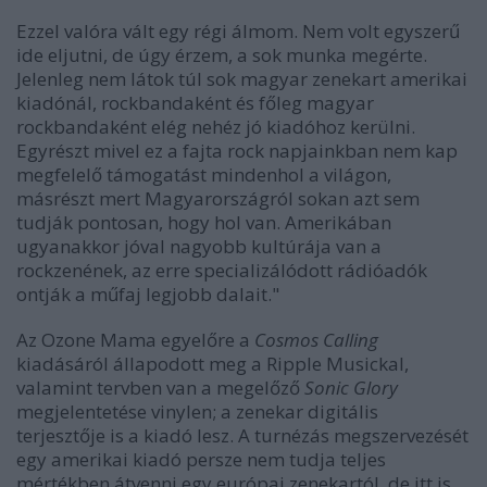
Ezzel valóra vált egy régi álmom. Nem volt egyszerű
ide eljutni, de úgy érzem, a sok munka megérte.
Jelenleg nem látok túl sok magyar zenekart amerikai
kiadónál, rockbandaként és főleg magyar
rockbandaként elég nehéz jó kiadóhoz kerülni.
Egyrészt mivel ez a fajta rock napjainkban nem kap
megfelelő támogatást mindenhol a világon,
másrészt mert Magyarországról sokan azt sem
tudják pontosan, hogy hol van. Amerikában
ugyanakkor jóval nagyobb kultúrája van a
rockzenének, az erre specializálódott rádióadók
ontják a műfaj legjobb dalait."
Az Ozone Mama egyelőre a
Cosmos Calling
kiadásáról állapodott meg a Ripple Musickal,
valamint tervben van a megelőző
Sonic Glory
megjelentetése vinylen; a zenekar digitális
terjesztője is a kiadó lesz. A turnézás megszervezését
egy amerikai kiadó persze nem tudja teljes
mértékben átvenni egy európai zenekartól, de itt is