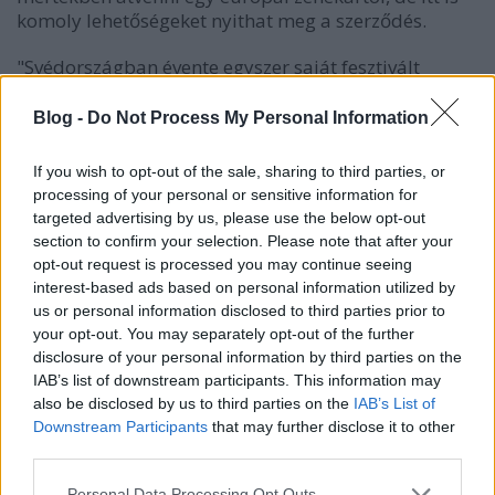
komoly lehetőségeket nyithat meg a szerződés.
"Svédországban évente egyszer saját fesztivált
rendeznek, a zenekaraikat igyekeznek időnként
együtt is turnéztatni, illetve a booking agentjükkel
Blog -
Do Not Process My Personal Information
együttműködve nagy eséllyel eljutunk jónéhány
olyan külföldi fesztiválra is, ahová magunktól nem,
If you wish to opt-out of the sale, sharing to third parties, or
vagy esetleg sokkal nehezebben sikerült volna" -
processing of your personal or sensitive information for
mondta a Recordernek Gábor András. Önmagában
targeted advertising by us, please use the below opt-out
már az is sokat segít a koncertezésben, hogy ilyen
section to confirm your selection. Please note that after your
elismert kiadónál vannak: "Külföldön a booking
opt-out request is processed you may continue seeing
agent sokkal inkább olyan bandák közül választ,
interest-based ads based on personal information utilized by
akik kiadóval rendelkeznek, ami érthető." Azt
us or personal information disclosed to third parties prior to
remélik, hogy ismét eljutnak majd a tengeren túlra
your opt-out. You may separately opt-out of the further
is: "az USA-ban jónéhány emberhez eljutott az előző
disclosure of your personal information by third parties on the
albumunk, vannak már kifejezett rajongóink is.
IAB’s list of downstream participants. This information may
Reméljük, hogy a kiadó promóciójának
also be disclosed by us to third parties on the
IAB’s List of
Downstream Participants
that may further disclose it to other
köszönhetően a számuk jövőre jelentősen emelkedik
third parties.
majd" - mondta Gábor András.
Please note that this website/app uses one or more Google
Personal Data Processing Opt Outs