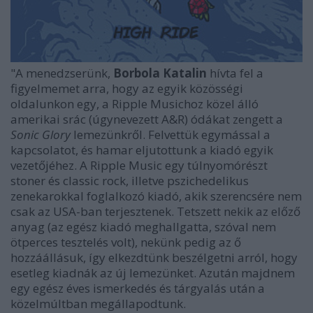
"A menedzserünk,
Borbola Katalin
hívta fel a
figyelmemet arra, hogy az egyik közösségi
oldalunkon egy, a Ripple Musichoz közel álló
amerikai srác (úgynevezett A&R) ódákat zengett a
Sonic Glory
lemezünkről. Felvettük egymással a
kapcsolatot, és hamar eljutottunk a kiadó egyik
vezetőjéhez. A Ripple Music egy túlnyomórészt
stoner és classic rock, illetve pszichedelikus
zenekarokkal foglalkozó kiadó, akik szerencsére nem
csak az USA-ban terjesztenek. Tetszett nekik az előző
anyag (az egész kiadó meghallgatta, szóval nem
ötperces tesztelés volt), nekünk pedig az ő
hozzáállásuk, így elkezdtünk beszélgetni arról, hogy
esetleg kiadnák az új lemezünket. Azután majdnem
egy egész éves ismerkedés és tárgyalás után a
közelmúltban megállapodtunk.