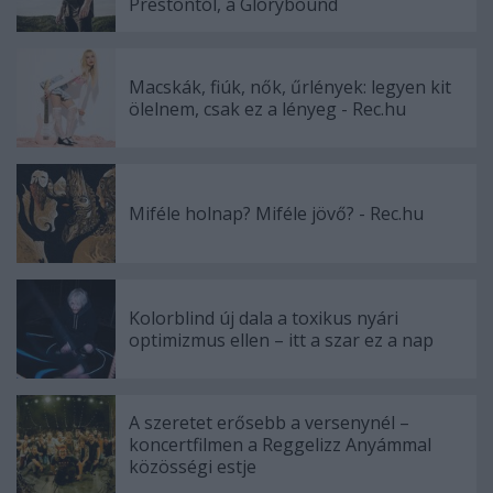
Prestontól, a Glorybound
Macskák, fiúk, nők, űrlények: legyen kit
ölelnem, csak ez a lényeg - Rec.hu
Miféle holnap? Miféle jövő? - Rec.hu
Kolorblind új dala a toxikus nyári
optimizmus ellen – itt a szar ez a nap
A szeretet erősebb a versenynél –
koncertfilmen a Reggelizz Anyámmal
közösségi estje