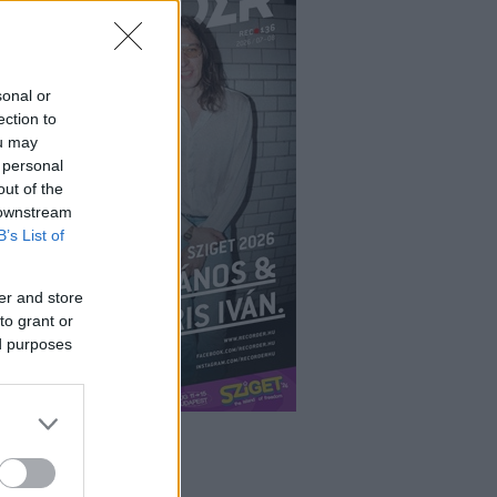
sonal or
ection to
ou may
 personal
out of the
 downstream
B’s List of
er and store
to grant or
ed purposes
ÉPÉS