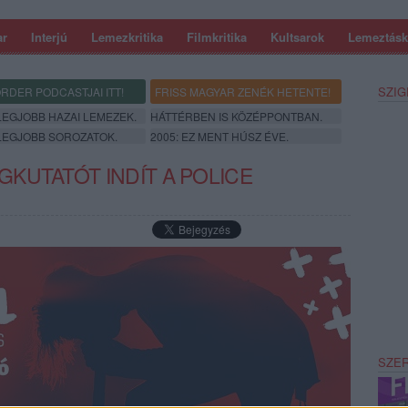
ar
Interjú
Lemezkritika
Filmkritika
Kultsarok
Lemeztásk
SZIG
RDER PODCASTJAI ITT!
FRISS MAGYAR ZENÉK HETENTE!
 LEGJOBB HAZAI LEMEZEK.
HÁTTÉRBEN IS KÖZÉPPONTBAN.
 LEGJOBB SOROZATOK.
2005: EZ MENT HÚSZ ÉVE.
KUTATÓT INDÍT A POLICE
SZE