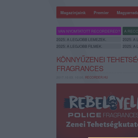
Magazinjaink
Premier
Magyarrad
VAN NYOMTATOTT RECORDERED?
A RECO
2025: A LEGJOBB LEMEZEK.
2025: A
2025: A LEGJOBB FILMEK.
2025: A
KÖNNYŰZENEI TEHETSÉG
FRAGRANCES
2017.10.03. 10:00,
RECORDER.HU