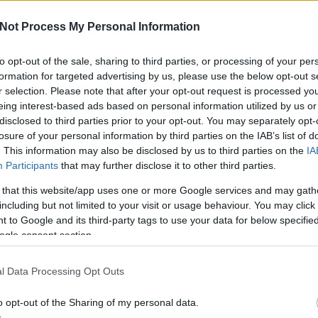
Not Process My Personal Information
to opt-out of the sale, sharing to third parties, or processing of your per
formation for targeted advertising by us, please use the below opt-out s
r selection. Please note that after your opt-out request is processed y
eing interest-based ads based on personal information utilized by us or
disclosed to third parties prior to your opt-out. You may separately opt-
CE Fragrances
brand hazai márkaképviselete a POLICE TO BE
losure of your personal information by third parties on the IAB’s list of
égkutató
ban stílustól függetlenül mutathatják meg tehetségüket
. This information may also be disclosed by us to third parties on the
IA
app Szabi
(Supernem),
Anga-Kis Miki
(USEME),
Frankó Roni
Participants
that may further disclose it to other third parties.
yaránt. A tehetségkutatóra nevezni a
www.policerebel.hu
 that this website/app uses one or more Google services and may gath
including but not limited to your visit or usage behaviour. You may click 
 kínál a nevező zenekaroknak: a fődíjas dal előadója 1.000.000
 to Google and its third-party tags to use your data for below specifi
z (maximum 10 dal vagy 50 perc) felvételét az ikonikus SuperSize
ogle consent section.
készülő videoklipet a PixelFilm rendezésében – csak a nyertes
. Érdemes nevezni, hiszen a fődíjas zenekaron kívül a 2. és 3.
 egy-egy 100.000 forint értékű vouchert vihet haza, amit a
l Data Processing Opt Outs
letben válthatnak majd be.
önség és a szakmai zsűri véleménye egyaránt számít. 2017.
o opt-out of the Sharing of my personal data.
BEL
 zenekarok november 5-én 23:59-ig gyűjthetik a szavazatokat a