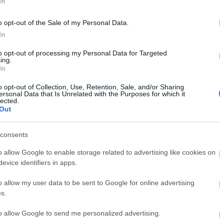
In
ialakult TOP30-as mezőnyből választja ki a Papp Szabi
 Roni (BalconyTV) triójából álló szakmai zsűri a végső nyertes
o opt-out of the Sale of my Personal Data.
re a szavazók újra voksolhatnak november 19. 23:59-ig, a verseny
In
nekart választhatják meg. A Rebel Yell Zenei Tehetségkutatót
n a kampányt lezáró ünnepélyes eredményhirdetésen nemcsak
to opt-out of processing my Personal Data for Targeted
s előadhatják saját szerzeményeiket Budapest egyik
ing.
ínén, a Robotban.
In
rok számára tartogat izgalmas meglepetéseket. A szavazókra
o opt-out of Collection, Use, Retention, Sale, and/or Sharing
nisex karóra, 10 db női és férfi POLICE parfümválogatás, 20 db
ersonal Data that Is Unrelated with the Purposes for which it
 POLICE Power Bank, 30 db POLICE telefontok és 50 db
lected.
Out
új TO BE REBEL illatról, valamint nevezés és szavazás:
consents
o allow Google to enable storage related to advertising like cookies on
evice identifiers in apps.
o allow my user data to be sent to Google for online advertising
s.
to allow Google to send me personalized advertising.