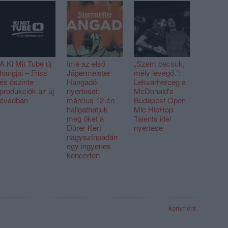
A Ki Mit Tube új
Íme az első
„Szem becsuk,
hangjai – Friss
Jägermeister
mély levegő.":
és őszinte
Hangadó
Lekvárherceg a
produkciók az új
nyertesei:
McDonald's
évadban
március 12-én
Budapest Open
hallgathatjuk
Mic HipHop
meg őket a
Talents idei
Dürer Kert
nyertese
nagyszínpadán
egy ingyenes
koncerten
komment