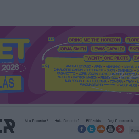
Mi a Recorder?
Hol a Recorder?
Előfizetés
Régi Recorderek