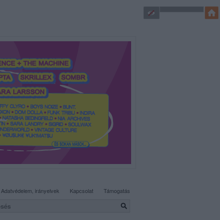
SÜTI BEÁLLÍTÁSOK MÓDOSÍTÁSA
Adatvédelem, irányelvek
Kapcsolat
Támogatás