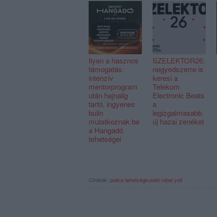
Ilyen a hasznos
SZELEKTOR26:
támogatás:
negyedszerre is
intenzív
keresi a
mentorprogram
Telekom
után hajnalig
Electronic Beats
tartó, ingyenes
a
bulin
legizgalmasabb
mutatkoznak be
új hazai zenéket
a Hangadó
tehetségei
Címkék:
police
tehetségkutató
rebel yell