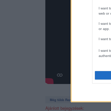
I want t
web or d
I want t
or app.
I want t
I want t
authenti
Még több Recorder a Facebookon. Még t
Ajánlott bejegyzések: