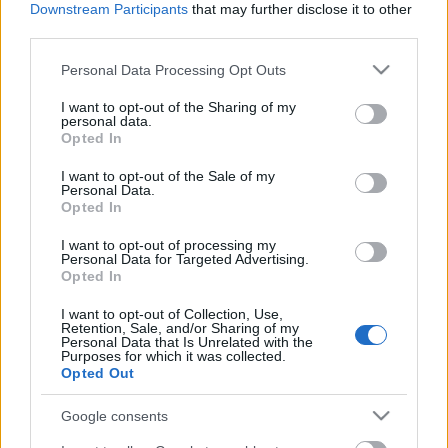
Downstream Participants
that may further disclose it to other
third parties.
Please note that this website/app uses one or more Google
Personal Data Processing Opt Outs
services and may gather and store information including but
not limited to your visit or usage behaviour. You may click to
I want to opt-out of the Sharing of my
personal data.
grant or deny consent to Google and its third-party tags to
Opted In
use your data for below specified purposes in below Google
consent section.
I want to opt-out of the Sale of my
Personal Data.
Opted In
I want to opt-out of processing my
18+ TOP 10: PLUSZ EGY ÉVRE VALÓ
Personal Data for Targeted Advertising.
MEZTELENKEDŐS VIDEOKLIP ITT!
Opted In
I want to opt-out of Collection, Use,
Ha valakit érdekel, hogy ki ez a Valentino Khan:
Retention, Sale, and/or Sharing of my
hiphop-producerként kezdte, aztán elmozdult
Personal Data that Is Unrelated with the
Purposes for which it was collected.
különféle EDM-műfajok felé. Volt
közös száma
Opted Out
Skrillexszel
, sok megjelenése az ő kiadójánál;
társproducer volt az
ipari töménységű seggrázós
Google consents
klipjéről
is híres Major Lazer:
Bubble Butt
ban. A