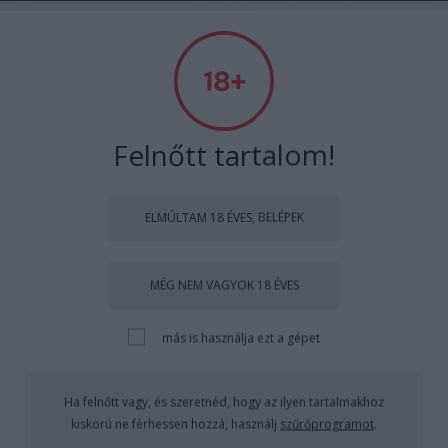
Recorder
Végre nem kockázzák ki a meztelen
medencés partit!
Felnőtt tartalom!
RRRecorder
•
2017. szeptember 22.
ELMÚLTAM 18 ÉVES, BELÉPEK
MÉG NEM VAGYOK 18 ÉVES
más is használja ezt a gépet
Ha felnőtt vagy, és szeretnéd, hogy az ilyen tartalmakhoz
kiskorú ne férhessen hozzá, használj
szűrőprogramot
.