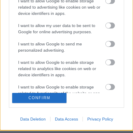
Pump
tavasz végén jött ki a Diplo-féle Mad
I want to allow Google to enable storage
Decentnél, ez is elég nagyot ment, de az eddigi
related to advertising like cookies on web or
legsikeresebb,
nagyon sok DJ-nél pörgött
device identifiers in apps.
Valentino Khan-szám ez (Az előnézet sejteti, hogy
I want to allow my user data to be sent to
mire számíthatunk):
Google for online advertising purposes.
I want to allow Google to send me
personalized advertising.
I want to allow Google to enable storage
related to analytics like cookies on web or
device identifiers in apps.
I want to allow Google to enable storage
related to functionality of the website or app.
CONFIRM
I want to allow Google to enable storage
related to personalization.
Data Deletion
Data Access
Privacy Policy
I want to allow Google to enable storage
related to security, including authentication