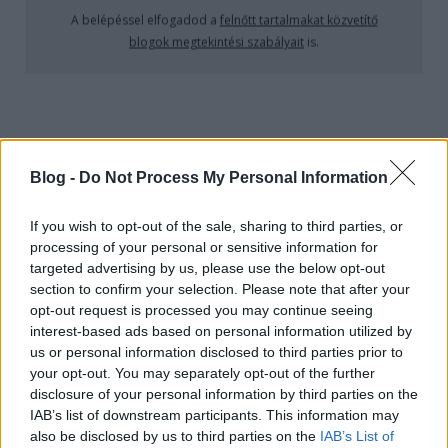
A belépéssel elfogadod a
felnőtt tartalmakat közvetítő
blogok megtekintési szabályait
is.
Vetkőzős póker, meztelen fürdőzés - á, úgyis
kikockázzák a kikockázzák az intim testrészeket!
Valentino Khan
klipjében is, de csak egy rövid
ideig, mert aztán...
Aztán a kockák elmozdulnak, először csak kicsit,
Blog -
Do Not Process My Personal Information
aminek az egyik férfi szereplő kifejezetten örülni
látszik - aztán viszont egyenesen önálló életre kelnek.
Nyilván minden ember utálja ezeket a rohadt
If you wish to opt-out of the sale, sharing to third parties, or
kockákat, hát most kiderül, hogy ők milyen
processing of your personal or sensitive information for
érzelmekkel viseltetnek az emberek iránt.
targeted advertising by us, please use the below opt-out
section to confirm your selection. Please note that after your
opt-out request is processed you may continue seeing
interest-based ads based on personal information utilized by
us or personal information disclosed to third parties prior to
your opt-out. You may separately opt-out of the further
disclosure of your personal information by third parties on the
IAB’s list of downstream participants. This information may
also be disclosed by us to third parties on the
IAB’s List of