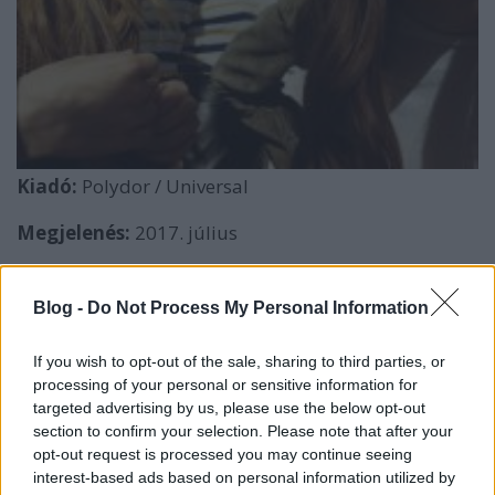
Kiadó:
Polydor / Universal
Megjelenés:
2017. július
Stílus:
retropopr&b
Blog -
Do Not Process My Personal Information
Kulcsdal:
Right Now
If you wish to opt-out of the sale, sharing to third parties, or
A Haim-testvérek (és a sztárproducer
Ariel
processing of your personal or sensitive information for
Rechtshaid
, aki a középső Haim-nővér,
Danielle
targeted advertising by us, please use the below opt-out
fiúja is egyben) őrülten ügyes popmérnökök: gond
section to confirm your selection. Please note that after your
nélkül illesztik össze az ezredforduló utáni dance
opt-out request is processed you may continue seeing
popot a hatvanas évek girlgroup-hangzásával vagy a
interest-based ads based on personal information utilized by
kilencvenes évek r&b-jét a hetvenes évek AOR-