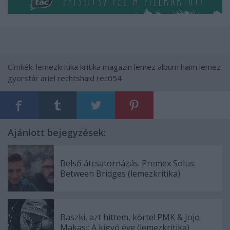
Címkék:
lemezkritika
kritika
magazin
lemez
album
haim
lemez
gyorstár
ariel rechtshaid
rec054
Ajánlott bejegyzések:
Belső átcsatornázás. Premex Solus:
Between Bridges (lemezkritika)
Baszki, azt hittem, körte! PMK & Jojo
Makasi: A kígyó éve (lemezkritika)