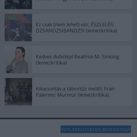
Ez csak (nem lehet) vicc. ÉSZLELÉS:
DZSANDZSIBANDZSI (lemezkritika)
Kedves dubstep! Beatrice M.: Sinking
(lemezkritika)
Kikacsintás a tábortűz mellől. Fran
Palermo: Murmur (lemezkritika)
SÜTI BEÁLLÍTÁSOK MÓDOSÍTÁSA