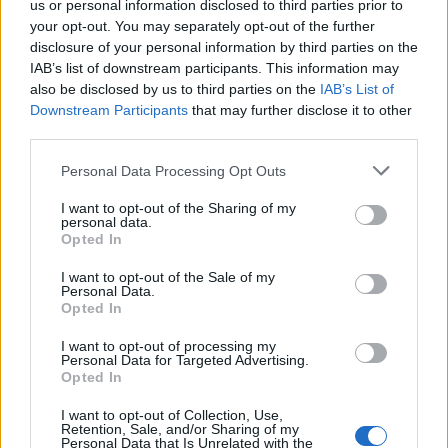
us or personal information disclosed to third parties prior to
folkpopjával. Úgy, hogy a végeredmény közben nem
your opt-out. You may separately opt-out of the further
öncélú retró, ellenben nem is áramvonalasított
disclosure of your personal information by third parties on the
kortárs pop. Inkább egyfajta amalgámja az elmúlt
IAB’s list of downstream participants. This information may
ötven év összes toplista-pozitív stílusának –
also be disclosed by us to third parties on the
IAB’s List of
másodszorra talán kevesebb slágeres (és hiteles)
Downstream Participants
that may further disclose it to other
pillanattal, de ez tényleg a klasszikus „nehéz szülésű
third parties.
második album” alapeste volt, ugyanis a producer a
Please note that this website/app uses one or more Google
Personal Data Processing Opt Outs
lemezfelvétel közben győzte le a szerencsére időben
services and may gather and store information including but
felismert daganatos betegségét.
not limited to your visit or usage behaviour. You may click to
I want to opt-out of the Sharing of my
personal data.
grant or deny consent to Google and its third-party tags to
7/10
Opted In
use your data for below specified purposes in below Google
consent section.
Kollár Bálint
I want to opt-out of the Sale of my
Personal Data.
Opted In
a friss lemez:
I want to opt-out of processing my
Personal Data for Targeted Advertising.
Opted In
I want to opt-out of Collection, Use,
Retention, Sale, and/or Sharing of my
Personal Data that Is Unrelated with the