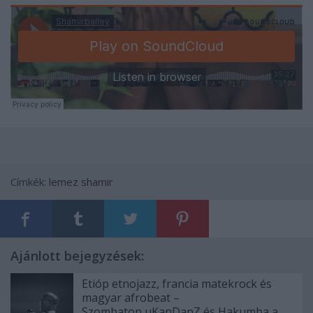
Címkék:
lemez
shamir
Ajánlott bejegyzések:
Etióp etnojazz, francia matekrock és
magyar afrobeat –
Szombaton uKanDanZ és Hakumba a