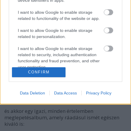
device identifiers in apps.
második albumaként prezentálta SoundCloud-
oldalán, anélkül, hogy a menedzsere tudott volna
I want to allow Google to enable storage
róla. Igazi
meglepetésalbum
. Ahogy a lemez mellé
related to functionality of the website or app.
írta, már rögtön 2014-es berobbanása után
nyilvánvaló volt, hogy ő csak egy véletlen popsztár,
I want to allow Google to enable storage
nem passzolt hozzá a szerep és ahelyett, hogy abba
related to personalization.
beleőrült volna, vagy
–
ahogyan arról sokat
gondolkodott, hogy teljesen felhagy a zenéléssel
–
I want to allow Google to enable storage
megcsinálta ezt a lemezt, ami afféle coming outként
related to security, including authentication
is felfogható:
"ez 100%-ban én vagyok." (Shamirral a
functionality and fraud prevention, and other
Stereogum készített
villáminterjú
t.)
user protection.
CONFIRM
PROFILUNK SHAMIRRÓL,
INTERJÚNK SHAMIRRAL.
Data Deletion
Data Access
Privacy Policy
és akkor egy igazi, minden értelemben
meglepetésalbum, amely ráadásul ismét egészen
kiváló is: