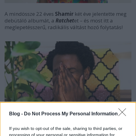
A mindössze 22 éves
Shamir
két éve jelentette meg
debütáló albumát, a
Ratchet
et – és most itt a
meglepetésszerű, radikális váltást hozó folytatás!
Blog -
Do Not Process My Personal Information
If you wish to opt-out of the sale, sharing to third parties, or
processing of your personal or sensitive information for