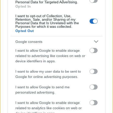
Personal Data for Targeted Advertising.
egészet felpakolta a SoundCloud-oldalára, ahol
Opted In
ingyen végighallgatható az album. "
Tudom, hogy
nagyon nehéz meghallgatni, de még nehezebb volt
I want to opt-out of Collection, Use,
Retention, Sale, and/or Sharing of my
megosztanom.
Imádom a popzenét, az outsider
Personal Data that Is Unrelated with the
Purposes for which it was collected.
zenét, a lofi zenét, ez pedig az én próbálkozásom
Opted Out
arra, hogy egyesítsem a hármat."
Google consents
A
Hope
hangulata, megszólalása nagyon eltér attól,
amit a
Ratchet
után várnánk, de Shamirnak ez a
I want to allow Google to enable storage
sokkhatás is volt a célja. Állítása szerint ugyanis
related to advertising like cookies on web or
bármennyire szereti a popzenét, ugyanannyira
device identifiers in apps.
szereti a nyers, lofi rockot is. Az egész lemezt is
Juliana Hatfield
kilencvenes évekbeli
I want to allow my user data to be sent to
alterockegyüttesének, a
Blake Babies
egyik dalának
Google for online advertising purposes.
(
Rain
) a feldolgozása indította be.
I want to allow Google to send me
Shamir megtanulta, hogyan kell játszani a
personalized advertising.
szerzeményt, felvette, ennek ihletésében pedig
megírta és rögzítette a
Hope
címadó számát, majd
I want to allow Google to enable storage
még három másik dalt. Aztán öt korábbi dalvázlatát
related to analytics like cookies on web or
is kidolgozta, felvette négysávossal és az egészet