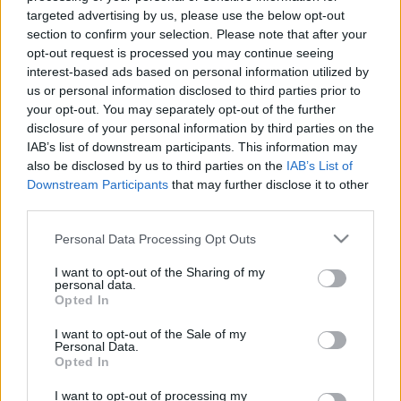
targeted advertising by us, please use the below opt-out
section to confirm your selection. Please note that after your
opt-out request is processed you may continue seeing
interest-based ads based on personal information utilized by
us or personal information disclosed to third parties prior to
A Las Vegas-i Shamir a 2015-ös bemutatkozó album
your opt-out. You may separately opt-out of the further
után, a sok hatásból (
Prince
,
Hot Chip
, DFA stb.)
disclosure of your personal information by third parties on the
összeálló, mégis egyéniségről tanúskodó
IAB’s list of downstream participants. This information may
vidám
Rachet
után kissé eltűnt a radarokról. A debüt
also be disclosed by us to third parties on the
IAB’s List of
nem robbant akkorát, mint sokan
–
mi is
–
várták,
Downstream Participants
that may further disclose it to other
aminek következményeként a dalszerző-énekest a
third parties.
nagy múltú
XL Recordings
lemezcég is dobta.
Please note that this website/app uses one or more Google
Personal Data Processing Opt Outs
Shamir ráadásul úgy általában is belefáradt abba,
services and may gather and store information including but
amit elvártak tőle, plusz a polírozott, szépen szóló
not limited to your visit or usage behaviour. You may click to
I want to opt-out of the Sharing of my
zenékkel is tele a hócipője, szóval miközben azon
personal data.
grant or deny consent to Google and its third-party tags to
gondolkozott, hogy felhagy az egésszel, a múlt
Opted In
use your data for below specified purposes in below Google
hétvége alatt megírt, felvett és tegnap ki is adott egy
consent section.
I want to opt-out of the Sale of my
teljes új nagylemezt. Az egész
Hope
című albumot
Personal Data.
Shamir a szobájában készítette (egyedül a
Opted In
maszterelést hozta össze egy ismerőse egy
I want to opt-out of processing my
stúdióban néhány óra alatt). Végül Húsvéthétfőn az