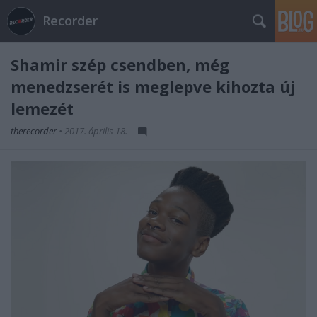
Recorder
Shamir szép csendben, még
menedzserét is meglepve kihozta új
lemezét
therecorder
•
2017. április 18.