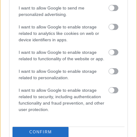
sokkal egyszerűbb és esendőbb, mint a szeptemberben
megjelenő
You And The World
, de azt gondolom, van
I want to allow Google to send me
benne valami letisztult őserő. A lemez érdekessége még,
personalized advertising.
hogy minden szám között egy-egy már elhalálozott, a
Tamirel zenéjére nagy hatást gyakorolt zenészlegenda
I want to allow Google to enable storage
mesél nekünk valamit saját érzelmeiről, dilemmáiról és
related to analytics like cookies on web or
inspirációjáról, egyszóval a zenész mozgatórugójáról. A
device identifiers in apps.
Nagy Öregek a lemezen olyan problémakörökbe
I want to allow Google to enable storage
mennek bele, melyekbe én is, és szerintem a legtöbb
related to functionality of the website or app.
elhivatott arc szintén belefut, vagy legalábbis
ismerőseknek csenghetnek ezek a gondolatok.”
I want to allow Google to enable storage
related to personalization.
és akkor a szokatlan debütlemez:
I want to allow Google to enable storage
related to security, including authentication
functionality and fraud prevention, and other
user protection.
CONFIRM