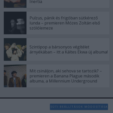
Inertia
Pulzus, pánik és frigóban sütkérező
lunda – premieren Mózes Zoltán első
szólólemeze
Szintipop a bársonyos végítélet
árnyékában – itt a Káltes Ekwa új albuma!
Mit csináljon, aki sehova se tartozik? –
premieren a Banana Plague második
albuma, a Millennium Underground
SÜTI BEÁLLÍTÁSOK MÓDOSÍTÁSA