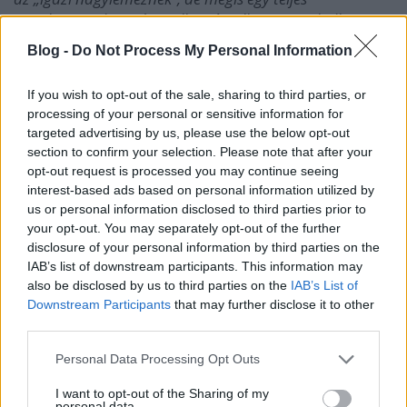
nagylemeznyi egységet alkot. Az album tartalmilag nem
más, mint a 2017. szeptemberében megjelenő, két éve
Blog -
Do Not Process My Personal Information
készülő
You And The World
lemez számainak zöme
akusztikus verzióban. Anno
Dénes Ádám Pete
kezei
If you wish to opt-out of the sale, sharing to third parties, or
alatt kezdtük rögzíteni a lemezt egy nagyon furcsa
processing of your personal or sensitive information for
helyen, Budán a Magyar Nemzeti Filmarchívum egyik
targeted advertising by us, please use the below opt-out
épületében. A komplexum abszolút a régi időket idéző,
section to confirm your selection. Please note that after your
mostanra lepukkant, pusztulásra ítélt épületegyüttes,
opt-out request is processed you may continue seeing
mégis a budai erdők közelsége hihetetlenül megkapóvá
interest-based ads based on personal information utilized by
varázsolja. Tipikus példája a természet visszaveszi, ami
us or personal information disclosed to third parties prior to
az övé című jelenségnek. Egyik nap például tengernyi
your opt-out. You may separately opt-out of the further
friss vaddisznó túrás fogadott bennünket a stúdió
disclosure of your personal information by third parties on the
ajtajától öt méterre, nagyon abszurd látvány volt.”
IAB’s list of downstream participants. This information may
also be disclosed by us to third parties on the
IAB’s List of
Hogy tehát miért született egy elő-lemez a rendes
Downstream Participants
that may further disclose it to other
stúdióalbum elé? „
Kicsit több, mint két éve kezdődtek
third parties.
tehát a
You And The World
lemez felvételei. Szokatlan
és nem túl előnyös stúdiózási húzás volt, hogy az
Please note that this website/app uses one or more Google
Personal Data Processing Opt Outs
akusztikus gitárokat rögzítettük először ebben a budai,
services and may gather and store information including but
not limited to your visit or usage behaviour. You may click to
I want to opt-out of the Sharing of my
regényesen csak ’Rose Hill’-nek emlegetett kis stúdióban.
personal data.