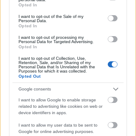
grant or deny consent to Google and its third-party tags to
Mostanra ezek a számok a hangszerelés által teljesen
Opted In
use your data for below specified purposes in below Google
más jelleget öltenek, mint amilyenre anno egyszál
consent section.
akusztikus gitáron megírták őket. A különbség az új
I want to opt-out of the Sale of my
Personal Data.
lemezt hallgatva egyértelműen hallható, ha
Opted In
összehasonlítjuk a nemrégiben megjelent single-el, a
klipes
Somedays
-zel. Úgy éreztem, hogy a mostanra
I want to opt-out of processing my
Personal Data for Targeted Advertising.
készre kevert, hangszerelt számok nem adják vissza az
Opted In
akkori egyszálgitáros feelinget, ezért nemrég felvetettem
Pete-nek, hogy a
You And The World
akusztikus sávjait
I want to opt-out of Collection, Use,
felhasználva, nincs-e kedve megkeverni egy fake
Retention, Sale, and/or Sharing of my
Personal Data that Is Unrelated with the
akusztikus koncertlemezt, a régi MTV Unplugged-ok
Purposes for which it was collected.
mintájára? Milyen poén volna, gondoltam, aztán
Opted Out
persze egyből rávágta, hogy NEM. De végül
konszenzusra jutva mégis megszületett valami
Google consents
akusztikus, ami bár nem élő, de mégis azt a hatást kelti,
I want to allow Google to enable storage
mintha visszacsöppentünk volna a 90-es évekbeli
related to advertising like cookies on web or
unplugged-sessionok világába.
device identifiers in apps.
És, hogy milyen lett a lemez a frontember szerint?
I want to allow my user data to be sent to
„
Az
In Acoustic Session From The Rose Hill Studios
Google for online advertising purposes.