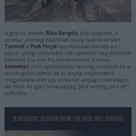
A gitáros-énekes
Riba Gergely
által alapított, a
zenekar jelenlegi felállását tavaly nyáron elnyert
Tamirel
a
Pink Floyd
nyomvonalán haladó
art-,
psych-, progrockzenekar idén jelenteti meg debütáló
albumát Y
ou And The World
címmel. A lemez
Somedays
című nyitódalához nemrég mutattuk be a
nosztalgikus videót, de az anyag szeptemberi
megjelenése előtt egy szokatlan anyag is napvilágot
lát most. Az igazi lemezanyag
"picit bootleg, picit élő"
előfutára.