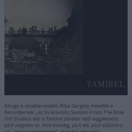
Ahogy a zenekarvezető, Riba Gergely mesélte a
Recordernek:
„az
In Acoustic Session From The Rose
Hill Studios
bár a Tamirel zenekar első nagylemeze,
picit mégsem az. Picit bootleg, picit élő, picit előfutára
az „igazi nagylemeznek”, de mégis egy teljes