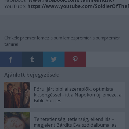
YouTube:
https://www.youtube.com/SoldierOfThe
Címkék:
premier
lemez
album
lemezpremier
albumpremier
tamirel
Ajánlott bejegyzések:
Pórul járt bibliai szereplők, optimista
kicsengéssel - itt a Napokon új lemeze, a
Bible Sorries
Tehetetlenség, tétlenség, ellenállás –
megjelent Bárdits Éva szólóalbuma, az