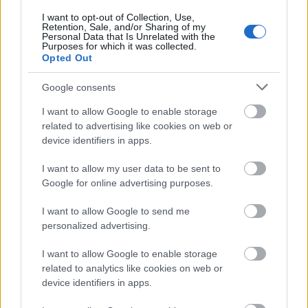
I want to opt-out of Collection, Use,
Retention, Sale, and/or Sharing of my
Personal Data that Is Unrelated with the
A korábbiak (kivéve az elsőt, ami már
sold out
) és az
Purposes for which it was collected.
új lapszám
itt megrendelhető
, és már elő is
Opted Out
fizethetsz a magazinra
itt
.
Google consents
I want to allow Google to enable storage
a korábbi számok fókusztémái:
related to advertising like cookies on web or
device identifiers in apps.
a 2011. júliusi REC001
Popzene és nyár
(SOLD OUT)
a 2011. szeptemberi REC002
Popzene és
I want to allow my user data to be sent to
homoszexualitás
Google for online advertising purposes.
a 2011. novemberi REC003
Popzene és gyerekek
I want to allow Google to send me
a 2012. februári REC004
Popzene és drogok
personalized advertising.
a 2012. májusi REC005
Vidék vs főváros
a 2012. augusztusi REC006
Popzene és sport
I want to allow Google to enable storage
a 2012. októberi REC007
Popzene és divat
related to analytics like cookies on web or
a 2012. decemberi REC008
Popzene és édesség
device identifiers in apps.