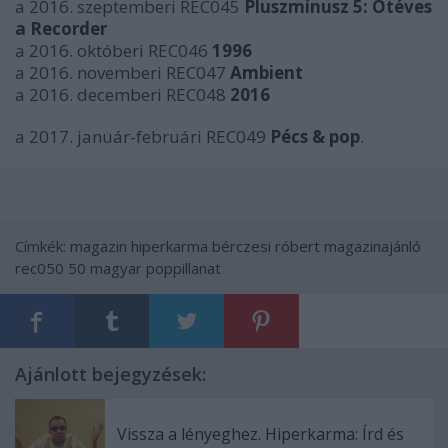
a 2016. szeptemberi REC045
Pluszmínusz 5: Ötéves
a Recorder
a 2016. októberi REC046
1996
a 2016. novemberi REC047
Ambient
a 2016. decemberi REC048
2016
a 2017. január-februári REC049
Pécs & pop
.
Címkék:
magazin
hiperkarma
bérczesi róbert
magazinajánló
rec050
50 magyar poppillanat
Ajánlott bejegyzések:
Vissza a lényeghez. Hiperkarma: Írd és