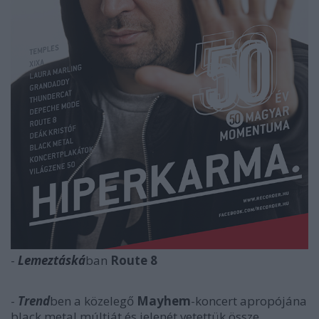
-
Lemeztáská
ban
Route 8
-
Trend
ben a közelegő
Mayhem
-koncert apropójána
black metal múltját és jelenét vetettük össze