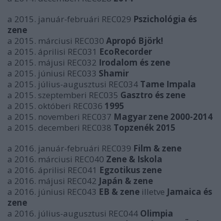
a 2015. január-februári REC029
Pszichológia és
zene
a 2015. márciusi REC030
Apropó Björk!
a 2015. áprilisi REC031
EcoRecorder
a 2015. májusi REC032
Irodalom és zene
a 2015. júniusi REC033
Shamir
a 2015. július-augusztusi REC034
Tame Impala
a 2015. szeptemberi REC035
Gasztro és zene
a 2015. októberi REC036
1995
a 2015. novemberi REC037
Magyar zene 2000-2014
a 2015. decemberi REC038
Topzenék 2015
a 2016. január-februári REC039
Film & zene
a 2016. márciusi REC040
Zene & Iskola
a 2016. áprilisi REC041
Egzotikus zene
a 2016. májusi REC042
Japán & zene
a 2016. júniusi REC043
EB & zene
illetve
Jamaica és
zene
a 2016. július-augusztusi REC044
Olimpia