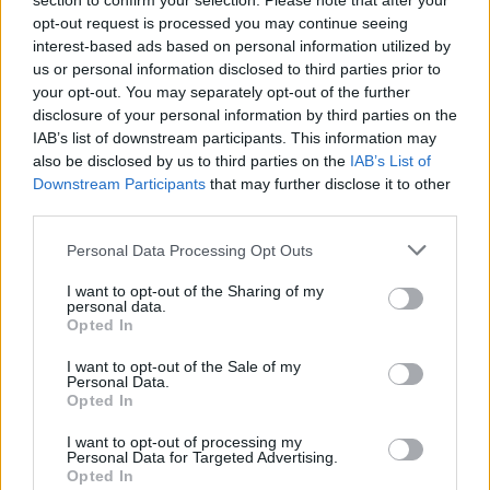
section to confirm your selection. Please note that after your
opt-out request is processed you may continue seeing
-
Világrecorder
ben, a fókusztémához igazodva, a
interest-based ads based on personal information utilized by
világzene elmúlt ötven évének csúcspillanatai
us or personal information disclosed to third parties prior to
your opt-out. You may separately opt-out of the further
- a
Profül
ben a friss
Temples
-ről
Papp Dávid
disclosure of your personal information by third parties on the
(
Middlemist Red
) kritikája
IAB’s list of downstream participants. This information may
also be disclosed by us to third parties on the
IAB’s List of
- kiemelt
Lemezkritika
az új
Laura Marling
- és
Downstream Participants
that may further disclose it to other
Grandaddy
-
albumokról
third parties.
Please note that this website/app uses one or more Google
- további sok kis kritika (
Sinkane
,
Thundercat
,
Personal Data Processing Opt Outs
services and may gather and store information including but
Future
,
Kingdom
,
Visible Cloaks
,
Jens Lekman
,
not limited to your visit or usage behaviour. You may click to
I want to opt-out of the Sharing of my
Dirty Projectors
stb.) valamint szemlézzük a friss
personal data.
grant or deny consent to Google and its third-party tags to
technólemezeket is.
Opted In
use your data for below specified purposes in below Google
consent section.
I want to opt-out of the Sale of my
- és természetesen ajánljuk a legjobb koncerteket,
Personal Data.
partikat március végéről, április első feléből
Opted In
I want to opt-out of processing my
Personal Data for Targeted Advertising.
Gyors lapkeresést, jó olvasást! Áprilisban jövünk a
Opted In
következő lapszámmal!