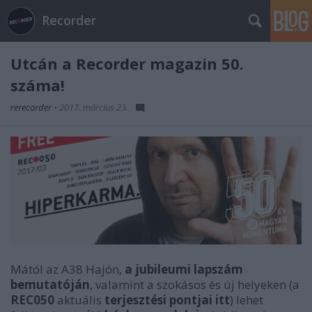
Recorder
Utcán a Recorder magazin 50.
száma!
rerecorder
•
2017. március 23.
Mától az A38 Hajón,
a jubileumi lapszám
bemutatóján
, valamint a szokásos és új helyeken (a
REC050
aktuális
terjesztési pontjai itt
) lehet