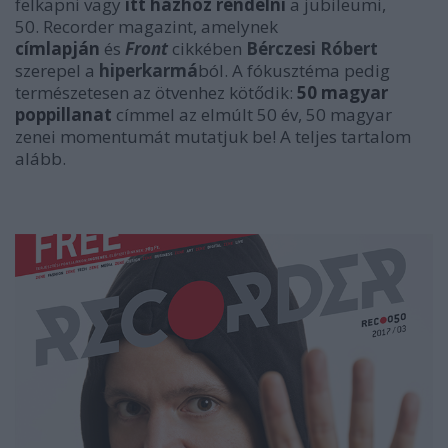
felkapni vagy
itt házhoz rendelni
a jubileumi,
50. Recorder magazint, amelynek
címlapján
és
Front
cikkében
Bérczesi Róbert
szerepel a
hiperkarmá
ból.
A fókusztéma pedig
természetesen az ötvenhez kötődik:
50 magyar
poppillanat
címmel az elmúlt 50 év, 50 magyar
zenei momentumát mutatjuk be!
A teljes tartalom
alább.