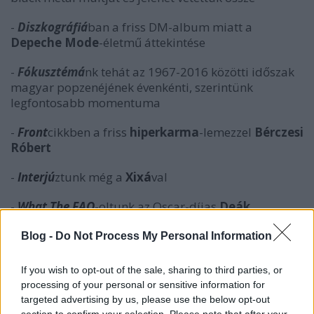
-
Diszkográfiá
ban a friss DM-album miatt a
Depeche Mode
-életmű áttekintése
-
Fókusztémá
nk tehát az 1967-2016 közötti időszak
magyar popzenéjének évenkénti, szerintünk
legfontosabb momentuma
-
Front
cikkben
a friss
hiperkarma
-lemezzel
Bérczesi
Róbert
-
Interjú
ztunk még a
Xixá
val
-
What The FAQ
-oltunk az Oscar-díjas
Deák
Kristóf
fal
Blog -
Do Not Process My Personal Information
-
Zeneipar
ban a streaminges dolgok állása, túl a
százmillió előfizetőn
If you wish to opt-out of the sale, sharing to third parties, or
processing of your personal or sensitive information for
-
Kollektor
rovatunk
Oroszi Iván
targeted advertising by us, please use the below opt-out
plakátgyűjteményét mutatja be