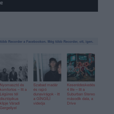
öbb Recorder a Facebookon. Még több Recorder, ott, igen.
Nyomasztó és
Szabad madár
Keserédeskedés
komfortos – Itt a
és rajzó
4 life – Itt a
Légüres tél
dunavirágok - itt
Suburban Stereo
disztópikus
a GÏNGÏLÏ
második dala, a
klipje Váradi
videója
Drive
Gergellyel