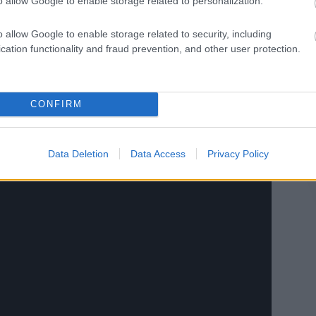
o allow Google to enable storage related to personalization.
 a Recordernek a frontember:
"a klip története szimbolikusan az NB
ybetűs életnek és utunk során csatlakoznak hozzánk, akikkel egy
o allow Google to enable storage related to security, including
ennénk"
:
cation functionality and fraud prevention, and other user protection.
CONFIRM
Data Deletion
Data Access
Privacy Policy