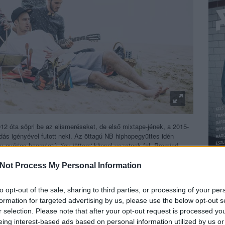
12 óta söpri be az elismeréseket, de első mixtape-jének, a 2015-
dás igényével futott neki. Az öttagú NB hiphopegyüttes idén
 nyárias hangulatú, 'így jöttem'-klippel vezetnek fel. Premier!
Not Process My Personal Information
to opt-out of the sale, sharing to third parties, or processing of your per
mber),
Péterffy Lili
(ének),
Sütő Gábor “Wakacorp”
(DJ),
Kiss
formation for targeted advertising by us, please use the below opt-out s
beatbox).
r selection. Please note that after your opt-out request is processed y
BEL
eing interest-based ads based on personal information utilized by us or