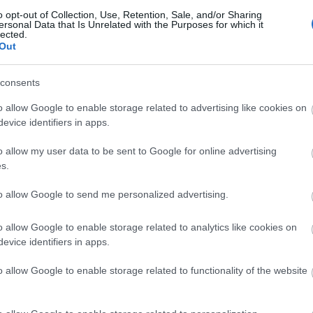
o opt-out of Collection, Use, Retention, Sale, and/or Sharing
ersonal Data that Is Unrelated with the Purposes for which it
lected.
Out
consents
o allow Google to enable storage related to advertising like cookies on
evice identifiers in apps.
o allow my user data to be sent to Google for online advertising
s.
y),
Belépő
lemez (2017 tavaszán érkezik majd).
to allow Google to send me personalized advertising.
ég senki, újszerű gondolatokat átadni.
o allow Google to enable storage related to analytics like cookies on
rmészetesnek, NB-nek maradni.
evice identifiers in apps.
edi utakon is, de most ezen a zenekaron van a legtöbb hangsúly.
o allow Google to enable storage related to functionality of the website
nekarként még csak most jön a java, de azért büszkélkedhetünk,
tottak lettünk.