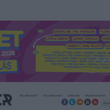
Mi a Recorder?
Hol a Recorder?
Előfizetés
Régi Recorderek