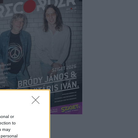
sonal or
ection to
ou may
ÉPÉS
 personal