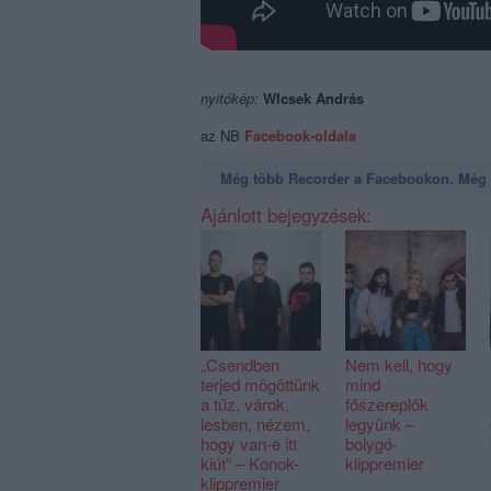
nyitókép:
Wlcsek András
az NB
Facebook-oldala
Még több Recorder a Facebookon. Még t
Ajánlott bejegyzések:
„Csendben
Nem kell, hogy
terjed mögöttünk
mind
a tűz, várok,
főszereplők
lesben, nézem,
legyünk –
hogy van-e itt
bolygó-
kiút” – Konok-
klippremier
klippremier