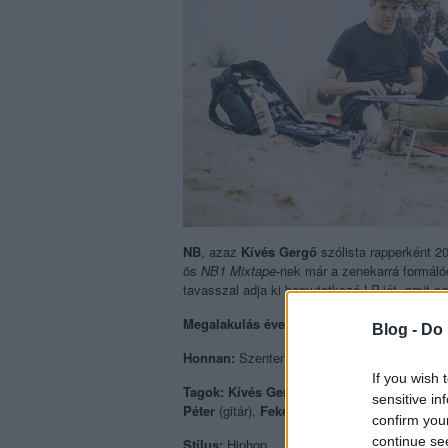
NB
, azaz
Kívés Gergő
szólista rapperként 20
ös
NB1 Mixtape
-nek
már a zenekarrá formáló
tavasszal adja ki bemutatkozó LP-jét, amit egy
Megalakulás éve:
2015.
Blog -
Do 
Honnan:
Szentendre.
If you wish 
Tagok:
Kívés Gergő
(mc, zeneszerző-fronte
sensitive in
Péter
(gitár),
Fekete János “Jammal”
(dob, 
confirm you
continue se
Stílus:
Hiphop.