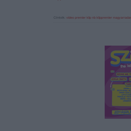
Címkék:
video
premier
klip
nb
klippremier
magyarrada