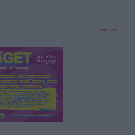
r
komment