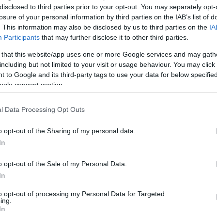
disclosed to third parties prior to your opt-out. You may separately opt-
losure of your personal information by third parties on the IAB’s list of
. This information may also be disclosed by us to third parties on the
IA
Participants
that may further disclose it to other third parties.
yes hadseregként járta a hadak útját Szentendrén. A 2013-as
 that this website/app uses one or more Google services and may gath
ett, a következő évben a Hiphop.hu-n a legnépszerűbb
including but not limited to your visit or usage behaviour. You may click 
n az évben a Ki Mit Tube?-versenyen a
legkedveltebb hiphop-
 to Google and its third-party tags to use your data for below specifi
e-nek azonban már kiadójával való együttműködésben zenekarrá
 azóta öttagú formációként ad koncerteket és készíti debütáló LP-
ogle consent section.
l Data Processing Opt Outs
o opt-out of the Sharing of my personal data.
In
o opt-out of the Sale of my Personal Data.
In
to opt-out of processing my Personal Data for Targeted
ing.
In