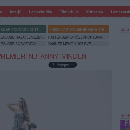
ar
Interjú
Lemezkritika
Filmkritika
Kultsarok
Lemeztásk
SZIG
RDER PODCASTJAI ITT!
FRISS MAGYAR ZENÉK HETENTE!
 LEGJOBB HAZAI LEMEZEK.
HÁTTÉRBEN IS KÖZÉPPONTBAN.
 LEGJOBB SOROZATOK.
2005: EZ MENT HÚSZ ÉVE.
REMIER! NB: ANNYI MINDEN
SZE