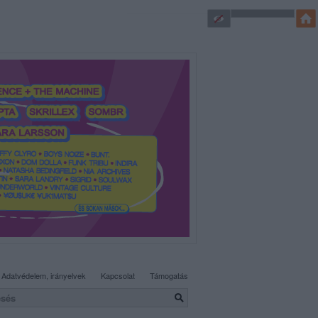
SÜTI BEÁLLÍTÁSOK MÓDOSÍTÁSA
Adatvédelem, irányelvek
Kapcsolat
Támogatás