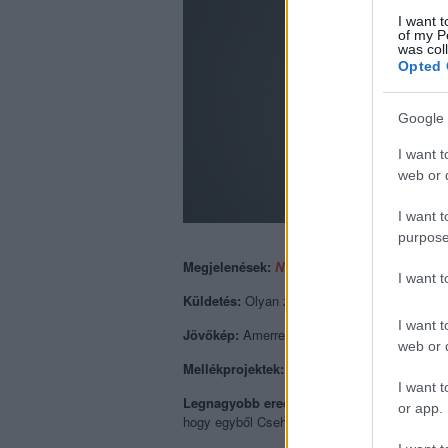
I want t
of my P
was col
Opted 
Google 
I want t
web or d
I want t
purpose
Megjelenések:
NB1 Mixtape
(2015 karácson
I want 
Küldetés:
Olyan zenét csinálni itthon, mint m
I want t
Jövőkép:
Amerre visz a sors, igyekszünk te
web or d
Mellékprojektek:
Mindenki alkot és zenél egy
I want t
Legnagyobb eredmény, elismerés:
Friss ze
or app.
hogy egyből Cseh Tamás Program által támoga