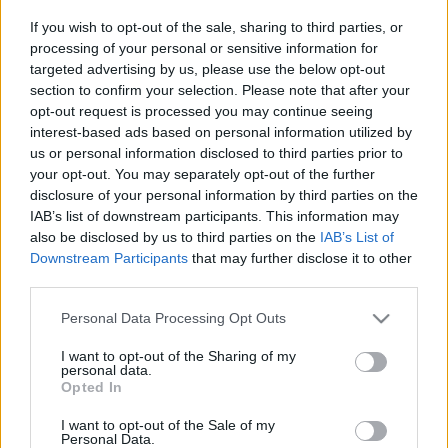
február 18-án a Gödörben lép fel a szintén kiváló
If you wish to opt-out of the sale, sharing to third parties, or
The Keeymen
társaságában,
Facebook-
processing of your personal or sensitive information for
eseményoldal
targeted advertising by us, please use the below opt-out
section to confirm your selection. Please note that after your
opt-out request is processed you may continue seeing
és akkor az így készült videó, interjúkkal, színfalak
interest-based ads based on personal information utilized by
mögötti jelenetekkel a Csaknekedkislány
Három férfi
us or personal information disclosed to third parties prior to
klipsorozatához:
your opt-out. You may separately opt-out of the further
disclosure of your personal information by third parties on the
IAB’s list of downstream participants. This information may
also be disclosed by us to third parties on the
IAB’s List of
Downstream Participants
that may further disclose it to other
third parties.
Please note that this website/app uses one or more Google
Personal Data Processing Opt Outs
services and may gather and store information including but
not limited to your visit or usage behaviour. You may click to
I want to opt-out of the Sharing of my
personal data.
grant or deny consent to Google and its third-party tags to
Opted In
use your data for below specified purposes in below Google
consent section.
I want to opt-out of the Sale of my
Personal Data.