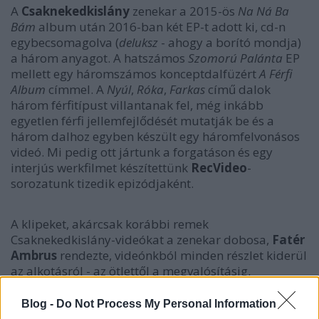
A
Csaknekedkislány
zenekar a 2015-ös
Na Ná Ba
Bám
album után 2016-ban két EP-t adott ki, cd-n
egybecsomagolva (
deluksz
- ahogy a borító mondja)
a három anyagot. A hatszámos
Szomorú Palánta
EP
mellett egy háromszámos konceptdalfüzért
A Férfi
Album
címmel. A
Nyúl
,
Róka
,
Farkas
című dalok
három férfitípust villantanak fel, még inkább
egyetlen férfi jellemfejlődését mutatják be és a
három dalhoz egyben készült egy háromfelvonásos
videó. Mi pedig ott jártunk a forgatáson és egy
interjús werkfilmet készítettünk
RecVideo
-
sorozatunk tizedik epizódjaként.
A klipeket, akárcsak korábbi remek
Csaknekedkislány-videókat a zenekar dobosa,
Fatér
Ambrus
rendezte, videónkból minden részlet kiderül
az alkotásról - az ötlettől a megvalósításig.
Blog -
Do Not Process My Personal Information
a Csaknekedkislány legközelebb most szombaton,