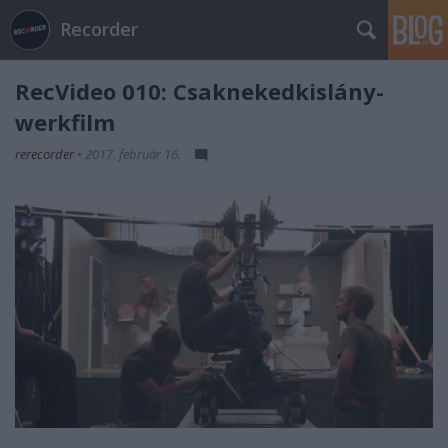
Recorder
RecVideo 010: Csaknekedkislány-
werkfilm
rerecorder
•
2017. február 16.