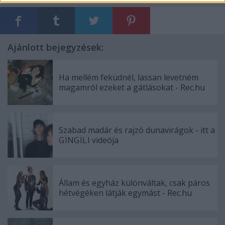
Ajánlott bejegyzések:
Ha mellém feküdnél, lassan levetném
magamról ezeket a gátlásokat - Rec.hu
Szabad madár és rajzó dunavirágok - itt a
GÏNGÏLÏ videója
Állam és egyház különváltak, csak páros
hétvégéken látják egymást - Rec.hu