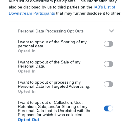
IAB’s list of downstream participants. This information may
also be disclosed by us to third parties on the
IAB’s List of
Downstream Participants
that may further disclose it to other
third parties.
Please note that this website/app uses one or more Google
Personal Data Processing Opt Outs
services and may gather and store information including but
not limited to your visit or usage behaviour. You may click to
I want to opt-out of the Sharing of my
personal data.
grant or deny consent to Google and its third-party tags to
Opted In
use your data for below specified purposes in below Google
consent section.
I want to opt-out of the Sale of my
Personal Data.
Opted In
I want to opt-out of processing my
Personal Data for Targeted Advertising.
Opted In
túlárazott dizájner pólókkal:
I want to opt-out of Collection, Use,
Retention, Sale, and/or Sharing of my
Personal Data that Is Unrelated with the
Purposes for which it was collected.
Opted Out