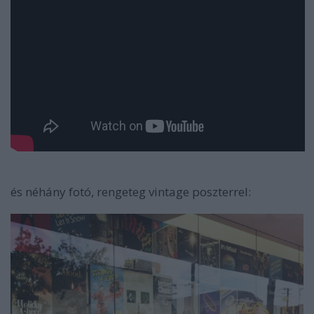
és néhány fotó, rengeteg vintage poszterrel: