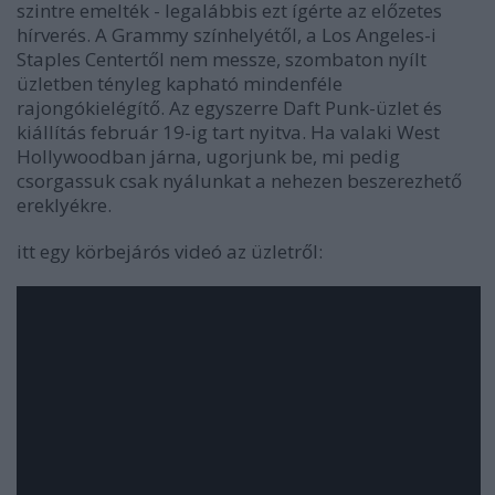
szintre emelték - legalábbis ezt ígérte az előzetes
hírverés. A Grammy színhelyétől, a Los Angeles-i
Staples Centertől nem messze, szombaton nyílt
üzletben tényleg kapható mindenféle
rajongókielégítő. Az egyszerre Daft Punk-üzlet és
kiállítás február 19-ig tart nyitva. Ha valaki West
Hollywoodban járna, ugorjunk be, mi pedig
csorgassuk csak nyálunkat a nehezen beszerezhető
ereklyékre.
itt egy körbejárós videó az üzletről: