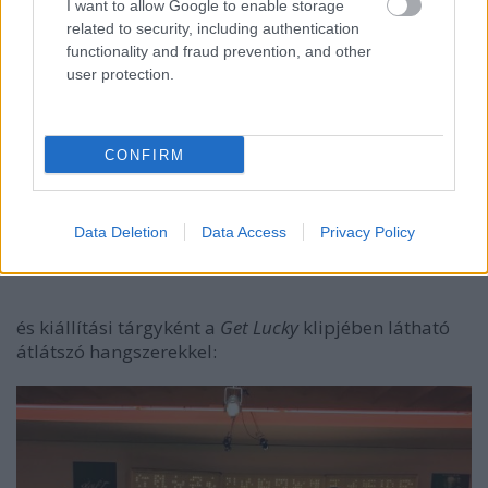
I want to allow Google to enable storage
related to security, including authentication
functionality and fraud prevention, and other
user protection.
CONFIRM
Data Deletion
Data Access
Privacy Policy
és kiállítási tárgyként a
Get Lucky
klipjében látható
átlátszó hangszerekkel: