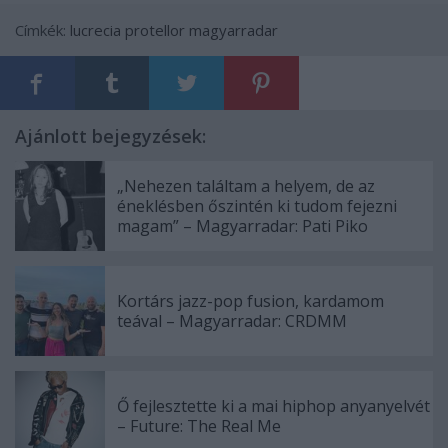
Címkék:
lucrecia protellor
magyarradar
Ajánlott bejegyzések:
„Nehezen találtam a helyem, de az
éneklésben őszintén ki tudom fejezni
magam” – Magyarradar: Pati Piko
Kortárs jazz-pop fusion, kardamom
teával – Magyarradar: CRDMM
Ő fejlesztette ki a mai hiphop anyanyelvét
– Future: The Real Me