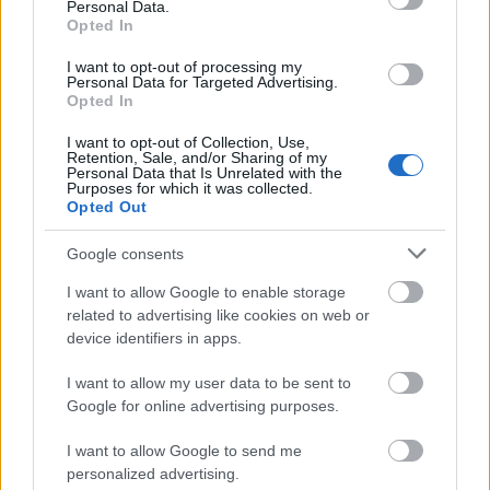
akkor belekóstoltam a filmzeneszerzésbe (egy
Personal Data.
Opted In
barátom filmjéhez, és a
27. emelet
című saját
kisfilmemhez készítettem zenét), majd jött egy
I want to opt-out of processing my
csomó minden, amit most már képtelen lennék
Personal Data for Targeted Advertising.
Opted In
összeírni, annyiféle oldalról, műfaji nevezőről
közelítettem a zenéhez és kísérleteztem vele. De a
I want to opt-out of Collection, Use,
zeneszerzés folyamata mindig megmaradt
Retention, Sale, and/or Sharing of my
Personal Data that Is Unrelated with the
ugyanannak az intuitív, spontán megjelenő
Purposes for which it was collected.
dolognak. Vagy eszembe jutnak dallamok,
Opted Out
hangulatok, textúrák, de előfordult, hogy egy
komplett szám ment le a fejemben a fürdőben, és
Google consents
rohantam a géphez leírni. Amit később
I want to allow Google to enable storage
megfigyeltem, hogy mindig a semmiből indulok ki,
related to advertising like cookies on web or
nem törekszem arra, hogy valamihez hasonlítson,
device identifiers in apps.
ami tetszik, és végül egy egyszerre sztoris és
hipnotikus körforgáshoz lyukadok ki, ami egyfajta
I want to allow my user data to be sent to
tökéletesség-esszencia - talán a nyugati kultúra hős
Google for online advertising purposes.
útja-modell keveredve egy épp megvilágosodást
átélő himalájai jógi tudatával.
I want to allow Google to send me
personalized advertising.