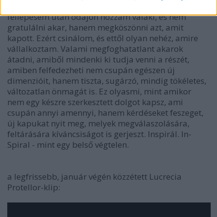
(nem hivatalos) elismerés, amikor egy-egy
fellépésem után odajön hozzám valaki, és nem
gratulálni akar, hanem megköszönni azt, amit
kapott. Ezért csinálom, és ettől olyan nehéz, amire
vállalkoztam. Valami megfoghatatlant akarok
átadni, amiből mindenki ki tudja venni a részét,
amiben felfedezheti nem csupán egészen új
dimenzióit, hanem tiszta, sugárzó, mindig tökéletes,
változatlan önmagát is. Ez olyasmi, mint amikor
nem egy készre szerkesztett dolgot kapsz, ami
csupán annyi amennyi, hanem kérdéseket feszeget,
új kapukat nyit meg, melyek megválaszolására,
feltárására kíváncsiságot is gerjeszt. Inspirál. In-
Spiral - mint egy belső végtelen.
a legfrissebb, január végén közzétett Lucrecia
Protellor-klip: