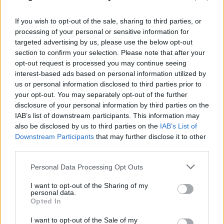
jó, de kiderült, hogy a világ tele van kincsekkel és
senki sem tehet róla, miközben én csak folytattam,
If you wish to opt-out of the sale, sharing to third parties, or
maradtam éjjel, maradtam nappal, míg a hangok
processing of your personal or sensitive information for
suttogták: nem tehettem mást, s ebből lett a keresés,
targeted advertising by us, please use the below opt-out
amit ő, a gyönyörű nagy Ő sosem hozott volna el,
section to confirm your selection. Please note that after your
hogy befejezzem és kész legyen. Képeket láttam és
opt-out request is processed you may continue seeing
szerelmes voltam, mert tökéletesnek tűnt minden, és
interest-based ads based on personal information utilized by
us or personal information disclosed to third parties prior to
mégsem. Talán ezért folytatódik."
your opt-out. You may separately opt-out of the further
disclosure of your personal information by third parties on the
Tízéves koromban kaptam karácsonyra egy pianínót
IAB’s list of downstream participants. This information may
és megtanultam rajta a rock and roll- és blues-
also be disclosed by us to third parties on the
IAB’s List of
alapokat, aztán Mozart- és Beethoven-darabokat.
Downstream Participants
that may further disclose it to other
Tizenhét évesen, amikor kórházban feküdtem,
third parties.
apukám behozta a régi fekete MacBook-ját és azon
írtam az
első szerzeményemet
, ami komoly
Please note that this website/app uses one or more Google
Personal Data Processing Opt Outs
lendületet adott a folytatáshoz: Kivoltam attól, hogy
services and may gather and store information including but
a világ egy őrültekháza, mert mindenki felszínes és
not limited to your visit or usage behaviour. You may click to
I want to opt-out of the Sharing of my
personal data.
ezért, illetve ebből következően rohan a dolgára, és
grant or deny consent to Google and its third-party tags to
Opted In
nem éli meg igazán az életet. Mikor felvettek a
use your data for below specified purposes in below Google
MOME-ra média design-szakra tizennyolc évesen,
consent section.
I want to opt-out of the Sale of my