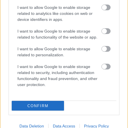
Megjelenések:
Mr. Pjupe Has Arrived
(EP,
2014),
Cocoa
(EP, 2014),
Gameboy
(EP, 2015),
And
I want to allow Google to enable storage
The Sun
(album, 2015),
Thunders And Wonders
related to analytics like cookies on web or
(album, 2015),
Lucrecia Protellor
(album, 2016),
device identifiers in apps.
Yune / Yune
(single, 2016),
5 Track
(EP, 2016),
War
On Love
(EP, 2016) - ezek mind a Bandcamp-en:
I want to allow Google to enable storage
Emellett kerülnek fel zenéim a Soundcloudra (
ide
,
related to functionality of the website or app.
ide
,
ide
,
ide
és
ide
), valamint a
YouTube-ra
is.
I want to allow Google to enable storage
related to personalization.
Küldetés/Jövőkép:
folytatni az alkotást, megtalálni
a közönségem, inspirálni minél többeket!
I want to allow Google to enable storage
related to security, including authentication
Mellékprojektek:
közreműködések/remixek
functionality and fraud prevention, and other
(
Kistehén
,
Beat Dis
,
Alba Hyseni
,
Dirty Flow Club
,
user protection.
We Plants Are Happy Plants
), alkalmazott zenék.
Szexepil:
3+2=6.
CONFIRM
Legnagyobb eredmény, elismerés:
Eddig az összes
magyar tehetségkutatóról kiestem, mert hogy "én
már profi vagyok", ami egyáltalán nem igaz. Az igazi
Data Deletion
Data Access
Privacy Policy