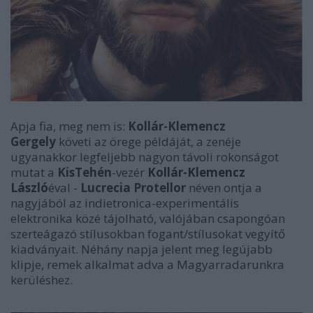
Apja fia, meg nem is:
Kollár-Klemencz
Gergely
követi az örege példáját, a zenéje
ugyanakkor legfeljebb nagyon távoli rokonságot
mutat a
KisTehén
-vezér
Kollár-Klemencz
László
éval -
Lucrecia Protellor
néven ontja a
nagyjából az indietronica-experimentális
elektronika közé tájolható, valójában csapongóan
szerteágazó stílusokban fogant/stílusokat vegyítő
kiadványait. Néhány napja jelent meg legújabb
klipje, remek alkalmat adva a Magyarradarunkra
kerüléshez.