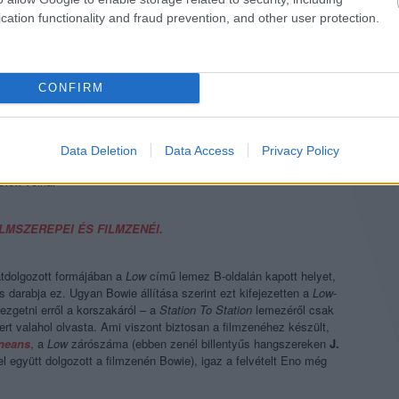
cation functionality and fraud prevention, and other user protection.
nyvvel is megkeresték, ezek közül
The Man Who Fell To Earth
ik a Földre, aki emberi testet és nevet is ölt. Thomas Jerome
CONFIRM
ál szerezni, majd visszatérni. Bowie azért vállalta el pont ezt a
ialakult képet játszania, ráadásul mindezt minimalista eszközökkel.
íz gramm kokaint fogyasztott és saját elidegenedését mutatta be.
aprika) hatásaként egy elég kevert stílusú filmzenét szerzett, rajta
Data Deletion
Data Access
Privacy Policy
Ez viszont nem egyezett
Nicolas Roeg
rendező elképzeléseivel, aki
tett volna.
LMSZEREPEI ÉS FILMZENÉI.
tdolgozott formájában a
Low
című lemez B-oldalán kapott helyet,
 darabja ez. Ugyan Bowie állítása szerint ezt kifejezetten a
Low
-
dezgetni erről a korszakáról – a
Station To Station
lemezéről csak
ert valahol olvasta. Ami viszont biztosan a filmzenéhez készült,
neans
, a
Low
zárószáma (ebben zenél billentyűs hangszereken
J.
el együtt dolgozott a filmzenén Bowie), igaz a felvételt Eno még