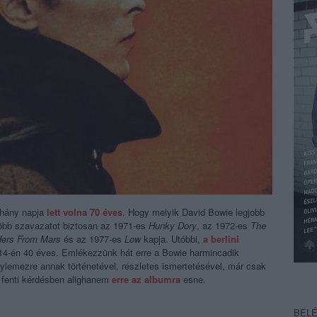
éhány napja
lett volna 70 éves
. Hogy melyik David Bowie legjobb
gtöbb szavazatot biztosan az 1971-es
Hunky Dory
, az 1972-es
The
ders From Mars
és az 1977-es
Low
kapja. Utóbbi,
a berlini
 14-én 40 éves. Emlékezzünk hát erre a Bowie harmincadik
ylemezre annak történetével, részletes ismertetésével, már csak
a fenti kérdésben alighanem
erre az albumra
esne.
BEL