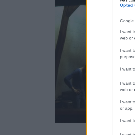
Opted 
Google 
I want t
web or d
I want t
purpose
I want 
I want t
web or d
I want t
or app.
I want t
I want t