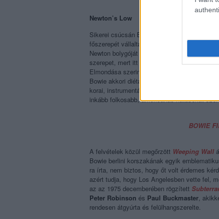
authenti
Newton’s Low
Sikerei csúcsán Bowie-t számtalan forgatókö
főszerepét vállalta el. Egy idegen lény érkez
Newton bolygóját katasztrófa sújtja, vizet prób
szerepet, mert itt kellett legkevésbé a róla k
Elmondása szerint a forgatás minden napján t
Bowie akkori diétájának (kokain, tej, cigi és p
korai, instrumentális elektronikus zenével. 
inkább folkosabb, americanás hatásokat szere
BOWIE FI
A felvételek közül megőrzött
Weeping Wall
á
Bowie berlini korszakának egyik emblematikus
ra írta, nem biztos, hogy őt volt érdemes kér
azért tudja, hogy Los Angelesben vette fel, m
az az 1975 decemberében rögzített
Subterra
Peter Robinson
és
Paul Buckmaster
, akikk
rendesen átgyúrta és felülhangszerelte.