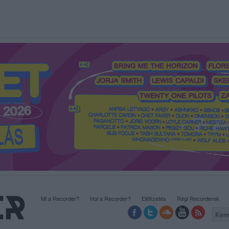
Mi a Recorder?
Hol a Recorder?
Előfizetés
Régi Recorderek