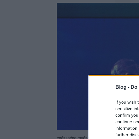
Blog -
Do 
If you wish 
sensitive in
confirm you
continue se
information 
further disc
egészsége rovására ment, a német Hurricane fe