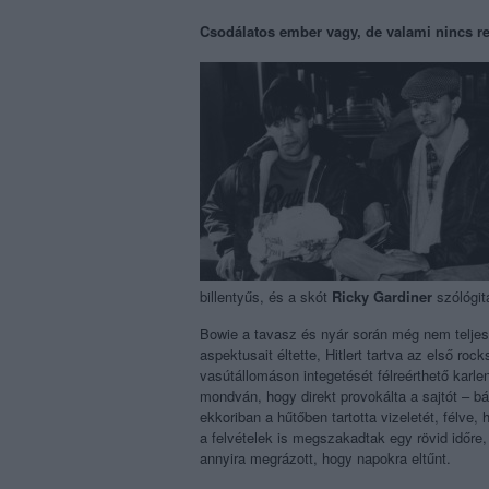
Csodálatos ember vagy, de valami nincs r
billentyűs, és a skót
Ricky Gardiner
szólógit
Bowie a tavasz és nyár során még nem teljesen
aspektusait éltette, Hitlert tartva az első r
vasútállomáson integetését félreérthető karle
mondván, hogy direkt provokálta a sajtót – b
ekkoriban a hűtőben tartotta vizeletét, félve,
a felvételek is megszakadtak egy rövid időre,
annyira megrázott, hogy napokra eltűnt.