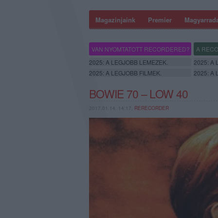
Magazinjaink
Premier
Magyarrad
VAN NYOMTATOTT RECORDERED?
A RECO
2025: A LEGJOBB LEMEZEK.
2025: A
2025: A LEGJOBB FILMEK.
2025: A
BOWIE 70 – LOW 40
2017.01.14. 14:17,
RERECORDER