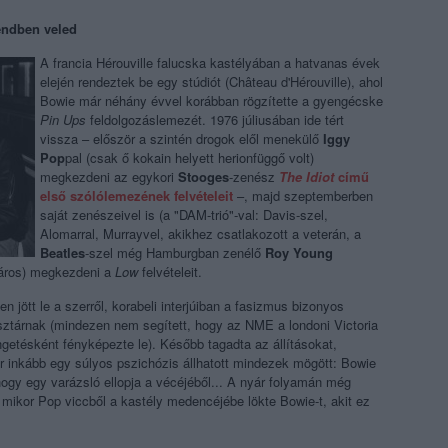
endben veled
A francia Hérouville falucska kastélyában a hatvanas évek
elején rendeztek be egy stúdiót (
Château d'Hérouville
), ahol
Bowie már néhány évvel korábban rögzítette a gyengécske
Pin Ups
feldolgozáslemezét. 1976 júliusában ide tért
vissza
–
először a szintén drogok elől menekülő
Iggy
Pop
pal (csak ő kokain helyett herionfüggő volt)
megkezdeni az egykori
Stooges
-zenész
The Idiot
című
első szólólemezének felvételeit
–
, majd szeptemberben
saját zenészeivel is (a "DAM-trió"-val: Davis-szel,
Alomarral, Murrayvel, akikhez csatlakozott a veterán, a
Beatles
-szel még Hamburgban zenélő
Roy Young
áros) megkezdeni a
Low
felvételeit.
 jött le a szerről, korabeli interjúiban a fasizmus bizonyos
ocksztárnak (mindezen nem segített, hogy az NME a londoni Victoria
ngetésként fényképezte le). Később tagadta az állításokat,
ár inkább egy súlyos pszichózis állhatott mindezek mögött: Bowie
 hogy egy varázsló ellopja a vécéjéből... A nyár folyamán még
 mikor Pop viccből a kastély medencéjébe lökte Bowie-t, akit ez