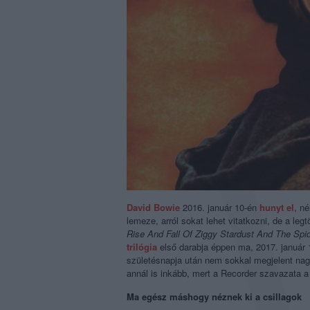
David Bowie
2016. január 10-én
hunyt el
, n
lemeze, arról sokat lehet vitatkozni, de a le
Rise And Fall Of Ziggy Stardust And The Spi
trilógia
első darabja éppen ma, 2017. január
születésnapja után nem sokkal megjelent nag
annál is inkább, mert a Recorder szavazata 
Ma egész máshogy néznek ki a csillagok