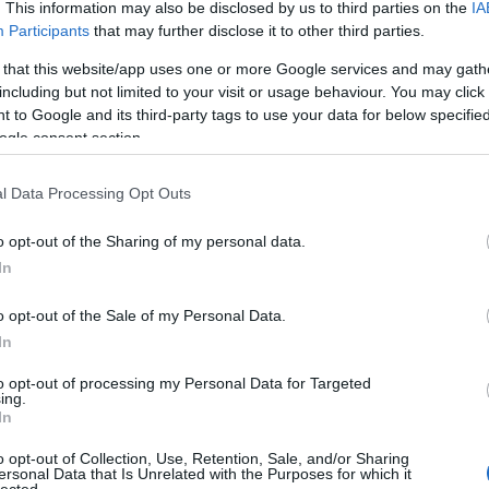
. This information may also be disclosed by us to third parties on the
IA
tized után adta ki újabb lemezét, amit teljes titokban vett fel.
Participants
that may further disclose it to other third parties.
tott, talán a harminc évvel korábban kiadott
Let's Dance
óta
 that this website/app uses one or more Google services and may gath
e Are We Now?
-ban Bowie visszatér a hetvenes évek Berlinjébe,
including but not limited to your visit or usage behaviour. You may click 
lkotott Berlin-trilógia készült, vagyis inkább ihletődött.
 to Google and its third-party tags to use your data for below specifi
ogle consent section.
ÖRÖK VÁLTOZAT 1947-2016.
l Data Processing Opt Outs
o opt-out of the Sharing of my personal data.
szakot Bowie a teátrális
Diamond Dogs
lemezzel zárta, és
hangmérnök-producert, akivel többek közt a
Man Who Sold The
In
y Stardust...
és
Aladdin Sane
lemezeit rögzítette. A helyére
sconti
és
Harry Maslin
, aki a philadelphiai soul-hatásokért volt
o opt-out of the Sale of my Personal Data.
oung Americans
és
Station To Station
lemezeken. Ezen albumok
In
producereit cserélte le, hanem zenészeit is: a Puerto Ricó-i
Carlos
enei rendező is lett Bowie lemezein, koncertjein és huszonöt éven
to opt-out of processing my Personal Data for Targeted
élt
Dennis Davis
dobossal
Roy Ayers
soulénekes zenekarában,
ing.
rossal együtt hárman alkották Bowie amerikai, zöldeskék-szemű
In
 az énekest Berlinbe is, aki a hírnév, az évente kiadott lemezek,
ekült Los Angeles-ből.
o opt-out of Collection, Use, Retention, Sale, and/or Sharing
ersonal Data that Is Unrelated with the Purposes for which it
lected.