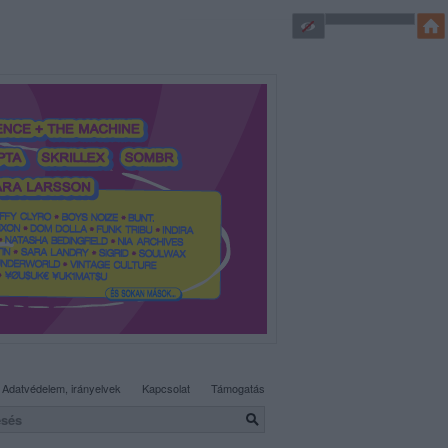
SÜTI BEÁLLÍTÁSOK MÓDOSÍTÁSA
Adatvédelem, irányelvek
Kapcsolat
Támogatás