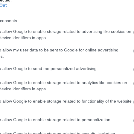
Out
consents
o allow Google to enable storage related to advertising like cookies on
evice identifiers in apps.
o allow my user data to be sent to Google for online advertising
s.
to allow Google to send me personalized advertising.
o allow Google to enable storage related to analytics like cookies on
evice identifiers in apps.
o allow Google to enable storage related to functionality of the website
o allow Google to enable storage related to personalization.
a
Low
lemezfelvétele a franciaországi
Château d'Hérouville stúdióban
o allow Google to enable storage related to security, including