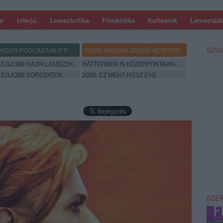
ar
Interjú
Lemezkritika
Filmkritika
Kultsarok
Lemeztásk
SZIG
RDER PODCASTJAI ITT!
FRISS MAGYAR ZENÉK HETENTE!
 LEGJOBB HAZAI LEMEZEK.
HÁTTÉRBEN IS KÖZÉPPONTBAN.
 LEGJOBB SOROZATOK.
2005: EZ MENT HÚSZ ÉVE.
SZE