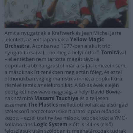
Amit a nyugatnak a Kraftwerk és Jean Michel Jarre
jelentett, az volt Japánnak a
Yellow Magic
Orchestra
. Azonban az 1977-ben alakult trió
nyugati társaival – no meg a helyi úttörő
Tomitá
val
– ellentétben nem tartotta magát távol a
populárisabb hangzástól már a saját lemezein sem,
a másoknak írt zenékben meg aztán főleg, és ezzel
otthonukban végleg mainstreammé, a popkultúra
részévé tették az elektronikát. A 80-as évek elején
pedig két new wave-nagyság, a helyi David Bowie-
nak számító
Masami Tsuchiya
és a teljesen
eszement
The Plastics
mellett ott voltak az első igazi
széleskörű nemzetközi sikert arató japán előadók
között – ezzel utat nyitva mások, többek közt a YMO-
kollaboráns
Logic System
előtt is.’84-es (első)
feloszlásuk után szólóban is meghatározóak tudtak