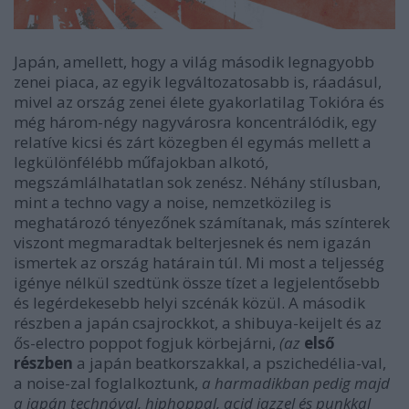
Japán, amellett, hogy a világ második legnagyobb
zenei piaca, az egyik legváltozatosabb is, ráadásul,
mivel az ország zenei élete gyakorlatilag Tokióra és
még három-négy nagyvárosra koncentrálódik, egy
relatíve kicsi és zárt közegben él egymás mellett a
legkülönfélébb műfajokban alkotó,
megszámlálhatatlan sok zenész. Néhány stílusban,
mint a techno vagy a noise, nemzetközileg is
meghatározó tényezőnek számítanak, más színterek
viszont megmaradtak belterjesnek és nem igazán
ismertek az ország határain túl. Mi most a teljesség
igénye nélkül szedtünk össze tízet a legjelentősebb
és legérdekesebb helyi szcénák közül. A második
részben a japán csajrockkot, a shibuya-keijelt és az
ős-electro poppot fogjuk körbejárni,
(az
első
részben
a japán beatkorszakkal, a pszichedélia-val,
a noise-zal foglalkoztunk,
a harmadikban pedig majd
a
japán technóval, hiphoppal, acid jazzel és punkkal