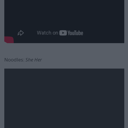
Noodles:
She Her