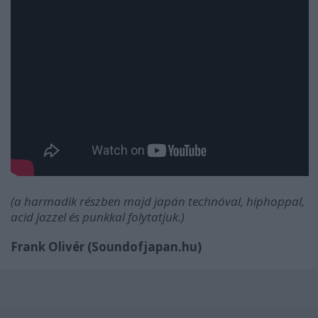
(a harmadik részben majd japán technóval, hiphoppal,
acid jazzel és punkkal folytatjuk.)
Frank Olivér (Soundofjapan.hu)