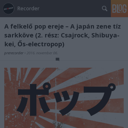
Recorder
A felkelő pop ereje – A japán zene tíz
sarkköve (2. rész: Csajrock, Shibuya-
kei, Ős-electropop)
prerecorder
•
2016. november 06.