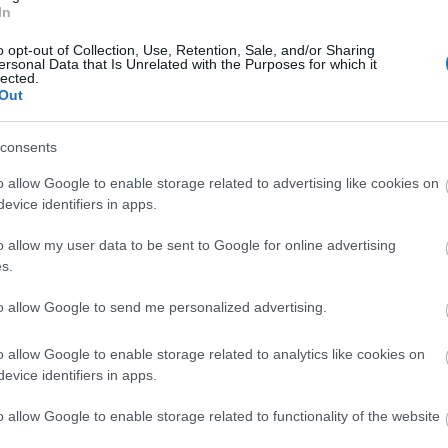
In
o opt-out of Collection, Use, Retention, Sale, and/or Sharing
 jövünk az új számmal!
ersonal Data that Is Unrelated with the Purposes for which it
lected.
Out
t
) és az új lapszám
itt megrendelhető
, és már elő is fizethetsz a
consents
o allow Google to enable storage related to advertising like cookies on
evice identifiers in apps.
LD OUT)
moszexualitás
o allow my user data to be sent to Google for online advertising
rekek
s.
k
to allow Google to send me personalized advertising.
rt
o allow Google to enable storage related to analytics like cookies on
sség
evice identifiers in apps.
o allow Google to enable storage related to functionality of the website