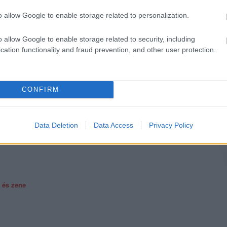
o allow Google to enable storage related to personalization.
o allow Google to enable storage related to security, including
cation functionality and fraud prevention, and other user protection.
e
CONFIRM
Data Deletion
Data Access
Privacy Policy
szezon
e
 és zene