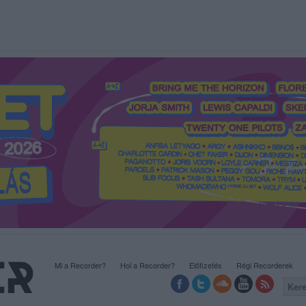
Mi a Recorder?
Hol a Recorder?
Előfizetés
Régi Recorderek