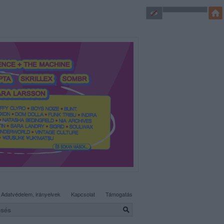
SÜTI BEÁLLÍTÁSOK MÓDOSÍTÁSA
Adatvédelem, irányelvek
Kapcsolat
Támogatás