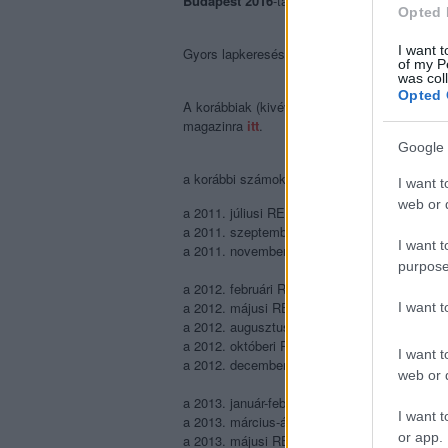
Budapest 2016
-tal.
Opted 
I want t
Gyors lapkeresést, jó olvasást! Novemberben
of my P
was col
Opted 
A korábbiak (kivéve az elsőt, ami már
sold ou
magazinra
itt
.
Google 
a korábbi számok fókusztémái:
I want t
web or d
a 2011. júliusi REC001
Popzene és nyár
(SO
a 2011. szeptemberi REC002
Popzene és ho
I want t
a 2011. novemberi REC003
Popzene és gye
purpose
a 2012. februári REC004
Popzene és drogo
a 2012. májusi REC005
Vidék vs főváros
I want 
a 2012. augusztusi REC006
Popzene és spo
a 2012. októberi REC007
Popzene és divat
I want t
a 2012. decemberi REC008
Popzene és éde
web or d
a 2013. január-februári REC009
Zenepuzzle
I want t
a 2013. március-áprilisi REC010
Újrakezdők
or app.
a 2013. májusi REC011
DM-láz