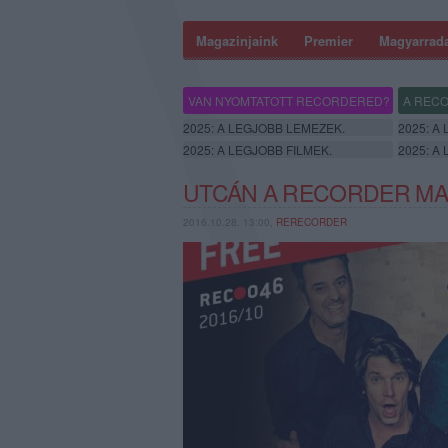
Magazinjaink
Premier
Magyarrad
VAN NYOMTATOTT RECORDERED?
A RECO
2025: A LEGJOBB LEMEZEK.
2025: A
2025: A LEGJOBB FILMEK.
2025: A
UTCÁN A RECORDER MAG
2016.10.28. 13:00,
RERECORDER