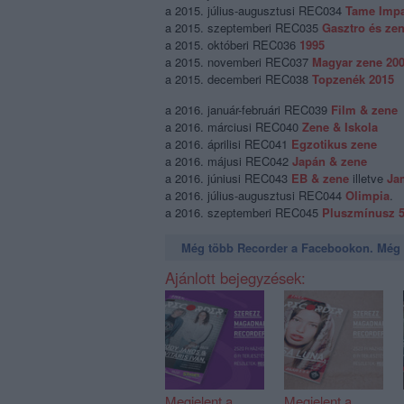
a 2015. július-augusztusi REC034
Tame Impa
a 2015. szeptemberi REC035
Gasztro és ze
a 2015. októberi REC036
1995
a 2015. novemberi REC037
Magyar zene 200
a 2015. decemberi REC038
Topzenék 2015
a 2016. január-februári REC039
Film & zene
a 2016. márciusi REC040
Zene & Iskola
a 2016. áprilisi REC041
Egzotikus zene
a 2016. májusi REC042
Japán & zene
a 2016. júniusi REC043
EB & zene
illetve
Ja
a 2016. július-augusztusi REC044
Olimpia
.
a 2016. szeptemberi REC045
Pluszmínusz 5
Még több Recorder a Facebookon. Még t
Ajánlott bejegyzések:
Megjelent a
Megjelent a