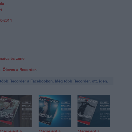
la
ne
0-2014
maica és zene
.
: Ötéves a Recorder
.
öbb Recorder a Facebookon. Még több Recorder, ott, igen.
Megjelent a
Megjelent a
Megjelent a