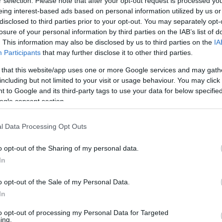
r selection. Please note that after your opt-out request is processed y
legjobb 1996-os album és persze a magyar zenei élet húsz
eing interest-based ads based on personal information utilized by us or
évvel ezelőtti helyzete
disclosed to third parties prior to your opt-out. You may separately opt-
-
Front
cikkben
a Quimby beszél negyedszázadnyi zenei
losure of your personal information by third parties on the IAB’s list of
környezeti átalakulásról, Tusványosról és megmutatjuk az
. This information may also be disclosed by us to third parties on the
IA
új lemez borítóját is
Participants
that may further disclose it to other third parties.
-
Zeneipar
ban folytatjuk az előretekintést, egy kelet-
 that this website/app uses one or more Google services and may gath
európai terjesztésért felelős brit szakember, a novemberi
including but not limited to your visit or usage behaviour. You may click 
a régió 2021-es esélyeit
 to Google and its third-party tags to use your data for below specifi
ogle consent section.
ert
tel
jas
Calypso Rose
l Data Processing Opt Outs
mas nyolcvanas évekbeli fotót mutató
Zétényi Zoltán
szerepel
o opt-out of the Sharing of my personal data.
e Bad Seeds
-albumról
Pogár László
(
Black Bartók
) értekezik
In
és
Nicolas Jaar
-albumokról
o opt-out of the Sale of my Personal Data.
own
,
Jenny Hval
stb.) valamint a legjobb friss elektronikus
In
ínálatból válogató
Programajánló
nk élen az
Electronic Beats
to opt-out of processing my Personal Data for Targeted
ing.