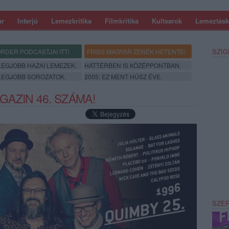
ar
Interjú
Lemezkritika
Filmkritika
Kultsarok
Lemeztásk
SZIG
RDER PODCASTJAI ITT!
FRISS MAGYAR ZENÉK HETENTE!
 LEGJOBB HAZAI LEMEZEK.
HÁTTÉRBEN IS KÖZÉPPONTBAN.
 LEGJOBB SOROZATOK.
2005: EZ MENT HÚSZ ÉVE.
AZIN 46. SZÁMA!
SZE