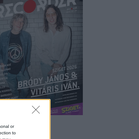
sonal or
ection to
ÉPÉS