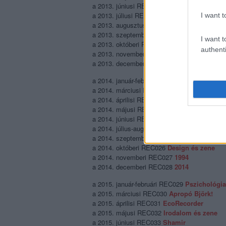
a 2013. júniusi REC012 a
Magyar hiphop
a 2013. júliusi REC013
Summer jam
I want t
a 2013. augusztusi REC014
Italdiszkó
a 2013. szeptemberi REC015
Újsuli
I want t
a 2013. októberi REC016
1993
authenti
a 2013. novemberi REC017
Art és pop
a 2013. decemberi REC018
Topzenék 2013
a 2014. január-februári REC019
Pénz és zen
a 2014. márciusi REC020
Archív zene
a 2014. áprilisi REC021
Politika és pop
a 2014. májusi REC022
Könyv és pop
a 2014. júniusi REC023
Brazilradar
a 2014. július-augusztusi REC024
Fesztivál
a 2014. szeptemberi REC025
Skócia és zen
a 2014. októberi REC026
Design és zene
a 2014. novemberi REC027
1994
a 2014. decemberi REC028
2014
a 2015. január-februári REC029
Pszichológia
a 2015. márciusi REC030
Apropó Björk!
a 2015. áprilisi REC031
EcoRecorder
a 2015. májusi REC032
Irodalom és zene
a 2015. júniusi REC033
Shamir