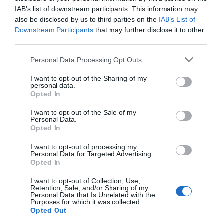
Liver Juice Vending Machine:
Food Brain
IAB’s list of downstream participants. This information may
also be disclosed by us to third parties on the
IAB’s List of
Downstream Participants
that may further disclose it to other
third parties.
Please note that this website/app uses one or more Google
Personal Data Processing Opt Outs
services and may gather and store information including but
not limited to your visit or usage behaviour. You may click to
I want to opt-out of the Sharing of my
personal data.
grant or deny consent to Google and its third-party tags to
Opted In
use your data for below specified purposes in below Google
consent section.
I want to opt-out of the Sale of my
Personal Data.
Opted In
I want to opt-out of processing my
Personal Data for Targeted Advertising.
Opted In
I want to opt-out of Collection, Use,
Retention, Sale, and/or Sharing of my
Personal Data that Is Unrelated with the
Purposes for which it was collected.
Opted Out