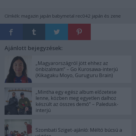
Címkék:
magazin
japán
babymetal
rec042
japán és zene
Ajánlott bejegyzések:
„Magyarországról jött ehhez az
önbizalmam” – Go Kurosawa-interjú
(Kikagaku Moyo, Guruguru Brain)
„Mintha egy egész album előzetese
lenne, közben meg egyetlen dalhoz
készült az összes demó” – Paledusk-
interjú
Szombati Sziget-ajánló: Méltó búcsú a