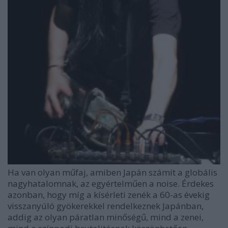
Ha van olyan műfaj, amiben Japán számít a globális
nagyhatalomnak, az egyértelműen a noise. Érdekes
azonban, hogy míg a kísérleti zenék a 60-as évekig
visszanyúló gyökerekkel rendelkeznek Japánban,
addig az olyan páratlan minőségű, mind a zenei,