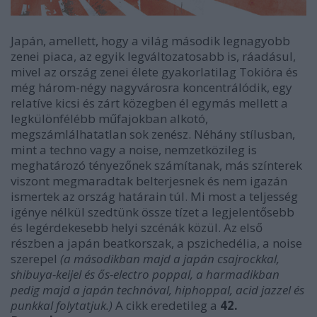
Japán, amellett, hogy a világ második legnagyobb
zenei piaca, az egyik legváltozatosabb is, ráadásul,
mivel az ország zenei élete gyakorlatilag Tokióra és
még három-négy nagyvárosra koncentrálódik, egy
relatíve kicsi és zárt közegben él egymás mellett a
legkülönfélébb műfajokban alkotó,
megszámlálhatatlan sok zenész. Néhány stílusban,
mint a techno vagy a noise, nemzetközileg is
meghatározó tényezőnek számítanak, más színterek
viszont megmaradtak belterjesnek és nem igazán
ismertek az ország határain túl. Mi most a teljesség
igénye nélkül szedtünk össze tízet a legjelentősebb
és legérdekesebb helyi szcénák közül. Az első
részben a japán beatkorszak, a pszichedélia, a noise
szerepel
(a másodikban majd a japán csajrockkal,
shibuya-keijel és ős-electro poppal, a harmadikban
pedig majd a
japán technóval, hiphoppal, acid jazzel és
punkkal folytatjuk.)
A cikk eredetileg a
42.