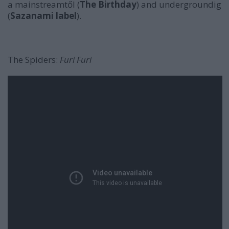
a mainstreamtől (
The Birthday
) and undergroundig
(
Sazanami label
).
The Spiders:
Furi Furi