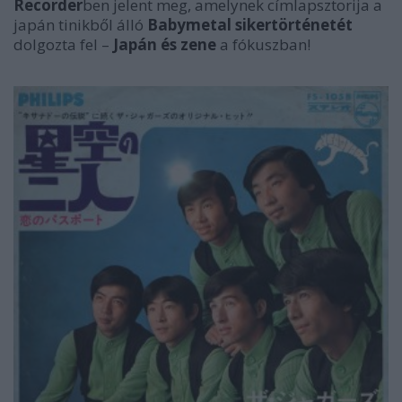
Recorder
ben jelent meg, amelynek címlapsztorija a
japán tinikből álló
Babymetal sikertörténetét
dolgozta fel –
Japán és zene
a fókuszban!