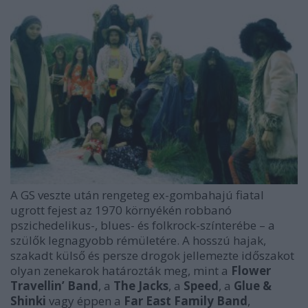
A GS veszte után rengeteg ex-gombahajú fiatal
ugrott fejest az 1970 környékén robbanó
pszichedelikus-, blues- és folkrock-színterébe – a
szülők legnagyobb rémületére. A hosszú hajak,
szakadt külső és persze drogok jellemezte időszakot
olyan zenekarok határozták meg, mint a
Flower
Travellin’ Band
, a
The Jacks
, a
Speed
, a
Glue &
Shinki
vagy éppen a
Far East Family Band
,