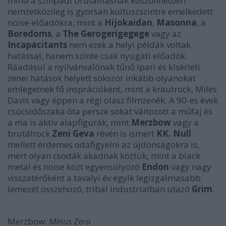
mind a színpadi brutalitásnak köszönhetően
nemzetközileg is gyorsan kultuszszintre emelkedett
noise-előadókra, mint a
Hijokaidan
,
Masonna
, a
Boredoms
, a
The Gerogerigegege
vagy az
Incapacitants
nem ezek a helyi példák voltak
hatással, hanem szinte csak nyugati előadók.
Ráadásul a nyilvánvalónak tűnő ipari és kísérleti
zenei hatások helyett sokszor inkább olyanokat
emlegetnek fő insprációként, mint a krautrock, Miles
Davis vagy éppen a régi olasz filmzenék. A 90-es évek
csúcsidőszaka óta persze sokat változott a műfaj és
a ma is aktív alapfigurák, mint
Merzbow
vagy a
brutálrock
Zeni Geva
révén is ismert
KK. Null
mellett érdemes odafigyelni az újdonságokra is,
mert olyan csodák akadnak köztük, mint a black
metal és noise közt egyensúlyozó
Endon
vagy nagy
visszatérőként a tavalyi év egyik legizgalmasabb
lemezét összehozó, tribal industrialban utazó
Grim
.
Merzbow:
Minus Zero