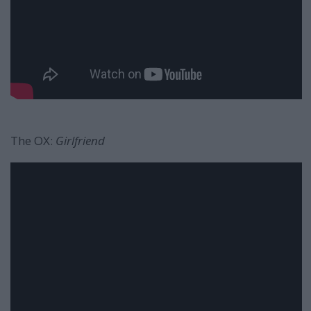
The OX:
Girlfriend