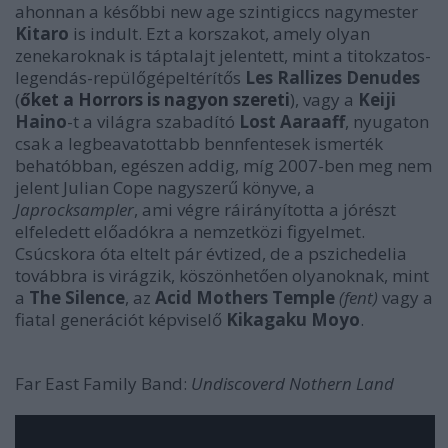
ahonnan a későbbi new age szintigiccs nagymester
Kitaro
is indult. Ezt a korszakot, amely olyan
zenekaroknak is táptalajt jelentett, mint a titokzatos-
legendás-repülőgépeltérítős
Les Rallizes Denudes
(
őket a Horrors is nagyon szereti
), vagy a
Keiji
Haino
-t a világra szabadító
Lost Aaraaff
, nyugaton
csak a legbeavatottabb bennfentesek ismerték
behatóbban, egészen addig, míg 2007-ben meg nem
jelent Julian Cope nagyszerű könyve, a
Japrocksampler
, ami végre ráirányította a jórészt
elfeledett előadókra a nemzetközi figyelmet.
Csúcskora óta eltelt pár évtized, de a pszichedelia
továbbra is virágzik, köszönhetően olyanoknak, mint
a
The Silence
, az
Acid Mothers Temple
(fent)
vagy a
fiatal generációt képviselő
Kikagaku Moyo
.
Far East Family Band:
Undiscoverd Nothern Land