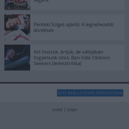
végére
Pénteki Sziget-ajánló: A legnehezebb
döntések
Azt hisszük, értjük, de valójában
fogalmunk sincs. Ben Vida: Oblivion
Seekers (lemezkritika)
SÜTI BEÁLLÍTÁSOK MÓDOSÍTÁSA
mobil
|
teljes