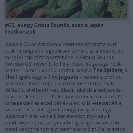
#GS, avagy Group Sounds, azaz a japán
beatkorszak
Japán a 60-as években a Ventures-fetisiszta surf
rock-rajongásból egyenesen zuhant át a Beatles és
társaik inspirálta beatzenébe. A Group Sounds
(röviden GS) néven futó helyi beat- és garage-rock-
színtér – amit olyanok uraltak, mint a
The Spiders
, a
The Tigers
vagy a
The Jaguars
– hamar a profitot
szimatoló lemezcégek karmai közé került, akik
jólfésült, tévébarát verzióban, inkább amolyan ős-
boybandként próbálták elpasszolni a csapatokat a
tömegeknek és ezzel pár év alatt ki is véreztették a
szcénát. De ezzel együtt, ahogy nyugaton, úgy
Japánban is ez vált a kísérletezőbb rock egyik
kiindulópontjává, a nyersebb, garage-rockosabb
vonal pedig mindmáig meghatározó műfaj maradt