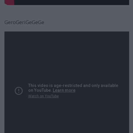
GeroGeriGeGeGe