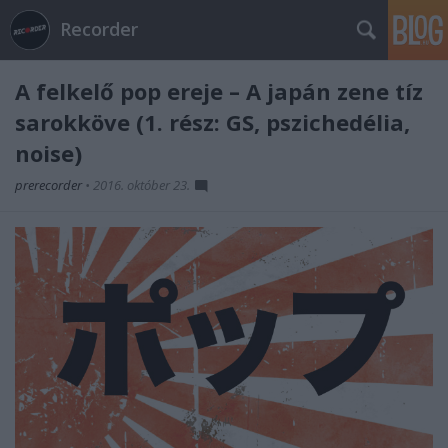
Recorder
A felkelő pop ereje – A japán zene tíz
sarokköve (1. rész: GS, pszichedélia,
noise)
prerecorder
•
2016. október 23.