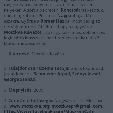
megtudhatod, hogy mire számíthatsz ezeken a
helyeken. A sort a debreceni
Roncsbár
ral kezdtük,
onnan ugrottunk Pécsre, a
Nappali
ba, aztán
északra, Győrbe a
Rómer Ház
ba,
most pedig az
országhatáron is átkelünk, hogy a nagyváradi
Moszkva Kávézó
t, azaz egy kétszintes, soktermes,
leginkább klasszikus pesti romkocsmákat idéző
klubot mutassunk be.
1.
Klub neve:
Moszkva Kávézó
2.
Tulajdonosa / üzemeltetője:
Gulas Exotic s.r.l.
(tulajdonosok:
Schmieder Árpád
,
Szőnyi József
,
George Staicu
).
3.
Megnyitás:
2009.
4.
Címe / elérhetőségei:
Nagyvárad, str. Moscovei
8.,
www.moszkva.org
,
moszkvapr@gmail.com
,
https://www.facebook.com/MoszkvaCafe
.