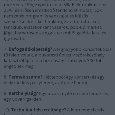
rock/metal 5%, Experimental 5%, Elektronikus zene
25% (ez erősen emelkedő tendenciát mutat). Sok
nem zenei program is van (saját és külsős
szervezésűek is): két filmklub, kvíz, irodalmi kör,
táncklub, évszakonként vásárok, pop-up market,
jóga, hamarosan az egyik teremből galéria lesz, és
így tovább.
7.
Befogadóképesség?
A legnagyobb koncertek 500
fő felett voltak, a bukaresti Colectiv szórakozóhely
katasztrófája óta a biztonsági szabályok 300 főt
engednek meg.
8.
Termek száma?
Hét (ebből egy koncert- és egy
elektronikus partyterem, az Apple Room).
9.
Kerthelyiség?
Egy utcára nyíló emeleti terasz, és
egy udvari garden.
10.
Technikai felszereltsége?
A klub rendelkezik