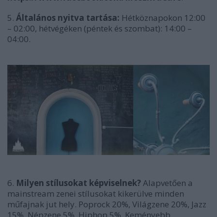
5.
Általános nyitva tartása:
Hétköznapokon 12:00
– 02:00, hétvégéken (péntek és szombat): 14:00 –
04:00.
6.
Milyen stílusokat képviselnek?
Alapvetően a
mainstream zenei stílusokat kikerülve minden
műfajnak jut hely. Poprock 20%, Világzene 20%, Jazz
15%, Népzene 5%, Hiphop 5%, Keményebb