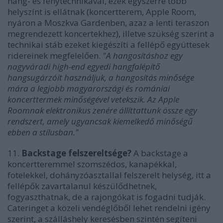
hang- és fénytechnikával, ezek egyszerre több
helyszínt is ellátnak (koncertterem, Apple Room,
nyáron a Moszkva Gardenben, azaz a lenti teraszon
megrendezett koncertekhez), illetve szükség szerint a
technikai stáb ezeket kiegészíti a fellépő együttesek
ridereinek megfelelően.
"A hangosításhoz egy
nagyváradi high-end egyedi hangfalépítő
hangsugárzóit használjuk, a hangosítás minősége
mára a legjobb magyarországi és romániai
koncerttermek minőségével vetekszik. Az Apple
Roomnak elektronikus zenére állíttattunk össze egy
rendszert, amely ugyancsak kiemelkedő minőségű
ebben a stílusban."
11.
Backstage felszereltsége?
A backstage a
koncertteremmel szomszédos, kanapékkal,
fotelekkel, dohányzóasztallal felszerelt helység, itt a
fellépők zavartalanul készülődhetnek,
fogyaszthatnak, de a rajongókat is fogadni tudják.
Cateringet a közeli vendéglőből lehet rendelni igény
szerint, a szálláshely keresésben szintén segíteni