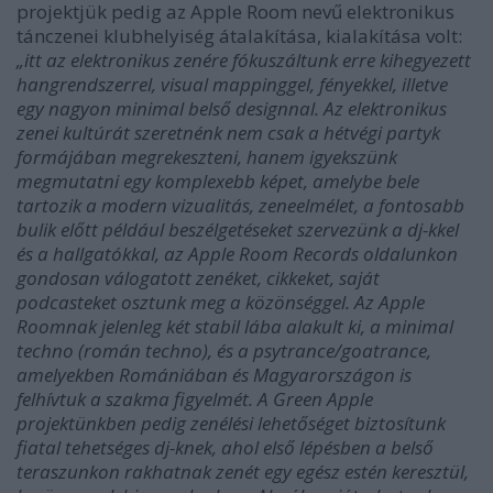
projektjük pedig az Apple Room nevű elektronikus
tánczenei klubhelyiség átalakítása, kialakítása volt:
„itt az elektronikus zenére fókuszáltunk erre kihegyezett
hangrendszerrel, visual mappinggel, fényekkel, illetve
egy nagyon minimal belső designnal. Az elektronikus
zenei kultúrát szeretnénk nem csak a hétvégi partyk
formájában megrekeszteni, hanem igyekszünk
megmutatni egy komplexebb képet, amelybe bele
tartozik a modern vizualitás, zeneelmélet, a fontosabb
bulik előtt például beszélgetéseket szervezünk a dj-kkel
és a hallgatókkal, az Apple Room Records oldalunkon
gondosan válogatott zenéket, cikkeket, saját
podcasteket osztunk meg a közönséggel. Az Apple
Roomnak jelenleg két stabil lába alakult ki, a minimal
techno (román techno), és a psytrance/goatrance,
amelyekben Romániában és Magyarországon is
felhívtuk a szakma figyelmét. A Green Apple
projektünkben pedig zenélési lehetőséget biztosítunk
fiatal tehetséges dj-knek, ahol első lépésben a belső
teraszunkon rakhatnak zenét egy egész estén keresztül,