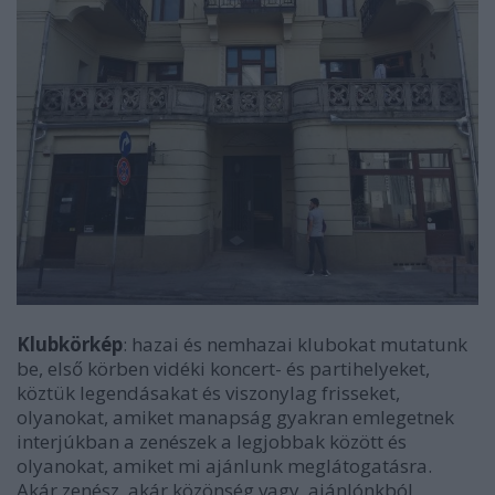
Klubkörkép
: hazai és nemhazai klubokat mutatunk
be, első körben vidéki koncert- és partihelyeket,
köztük legendásakat és viszonylag frisseket,
olyanokat, amiket manapság gyakran emlegetnek
interjúkban a zenészek a legjobbak között és
olyanokat, amiket mi ajánlunk meglátogatásra.
Akár zenész, akár közönség vagy, ajánlónkból