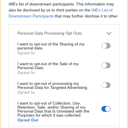
IAB’s list of downstream participants. This information may
közösségre céloztak a programokkal, ma már - főleg
also be disclosed by us to third parties on the
IAB’s List of
a kéttermes, koncertet és tánczenét egyszerre
Downstream Participants
that may further disclose it to other
prezentáló programmal - teljesen vegyes a
third parties.
látogatók és így a pultosok összetétele is, de az
angol minden nyelvi problémát áthidal. A
Please note that this website/app uses one or more Google
Personal Data Processing Opt Outs
romkocsmák eklektikus berendezését és díszítését
services and may gather and store information including but
magabiztosan hozó belső terek kellően
not limited to your visit or usage behaviour. You may click to
I want to opt-out of the Sharing of my
personal data.
vendégcsábítók, pláne az az emeleti, utcára néző
grant or deny consent to Google and its third-party tags to
Opted In
tágas terasz, ahol nyárestén igen jóleső néhány ital.
use your data for below specified purposes in below Google
Összességében elmondható, hogy bármelyik vidéki
consent section.
I want to opt-out of the Sale of my
Personal Data.
nagy- és közepes magyarországi város boldog lenne
Opted In
egy ilyen szórakozóhellyel, pláne, ha ott is a Moszkva
Kávézó árlapja lenne érvényben.
I want to opt-out of processing my
Personal Data for Targeted Advertising.
Opted In
Dömötör Endre
I want to opt-out of Collection, Use,
Retention, Sale, and/or Sharing of my
további fotók a Moszkva Kávézóról:
Personal Data that Is Unrelated with the
Purposes for which it was collected.
Opted Out