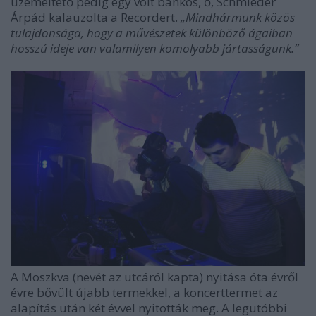
üzemeltető pedig egy volt bankos, ő, Schmieder
Árpád kalauzolta a Recordert.
„Mindhármunk közös
tulajdonsága, hogy a művészetek különböző ágaiban
hosszú ideje van valamilyen komolyabb jártasságunk.”
A Moszkva (nevét az utcáról kapta) nyitása óta évről
évre bővült újabb termekkel, a koncerttermet az
alapítás után két évvel nyitották meg. A legutóbbi