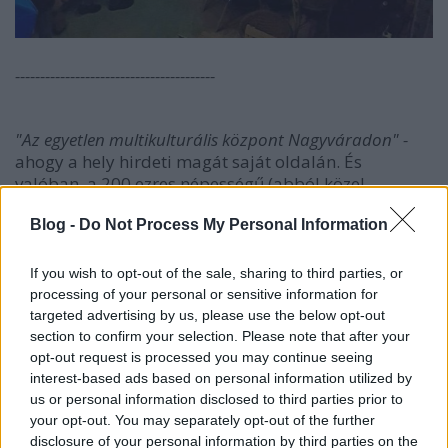
----------------------------------------
"Az egyetlen multikulturális központ Nagyváradon" -
ahogy a hely hirdeti magát saját oldalán. És
valóban, a 200 ezres népességű (abból közel
ötvenezer magyar ajkú), patináját bizonyos részein
Blog -
Do Not Process My Personal Information
szépen őrző nagyvárosban a rendszerváltás után
sokáig üresen álló, korábban szintén kulturális (még
korábban nyomdai, azelőtt pedig lakóházi) funkciót
If you wish to opt-out of the sale, sharing to third parties, or
betöltő épületben augusztusi ottjártunkkor is
processing of your personal or sensitive information for
többféle kultúrkör igényeit elégítik ki
targeted advertising by us, please use the below opt-out
az összetételében természetesen szintén
section to confirm your selection. Please note that after your
többnemzetiségű vendégeknek (brazil-francia-
opt-out request is processed you may continue seeing
interest-based ads based on personal information utilized by
balkáni jazzes világzene a koncertteremben,
us or personal information disclosed to third parties prior to
kolozsvári techno dj-k az Apple Roomban). A klub
your opt-out. You may separately opt-out of the further
indulása idején inkább magyarországi előadók
disclosure of your personal information by third parties on the
léptek fel a koncertteremben és a helyi magyar