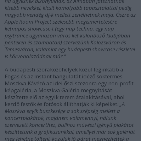
ha ügyesnek bizonyulnak, az Almában játszhatnak
kisebb nevekkel, kicsit komolyabb tapasztalattal pedig
nagyobb vendég dj-k mellett zenélhetnek majd. Őszre az
Apple Room Project szélesebb megismertetésére
kétnapos showcase-t (egy nap techno, egy nap
psytrance ugyanazon város két különböző klubjában
pénteken és szombaton) szervezünk Kolozsváron és
Temesváron, valamint egy budapesti showcase részletei
is körvonalazódnak már.”
A budapesti szórakozóhelyek közül leginkább a
Fogas és az Instant hangulatát idéző soktermes
Moszkva Kávézó az idei őszi szezonra egy non-profit
képgaléria, a Moszkva Galéria megnyitását
készítette elő az egyik terem átalakításával, ahol
kezdő festők és fotósok állíthatják ki képeiket.
„A
Moszkva egyik büszkesége a sok szépség mellett a
koncertplakátok, majdnem valamennyi, nálunk
szervezett koncerthez, bulihoz művészi igényű plakátot
készíttetünk a grafikusunkkal, amellyel már sok galériát
meg lehetne tölteni, közülük jó párat megnézhettek a