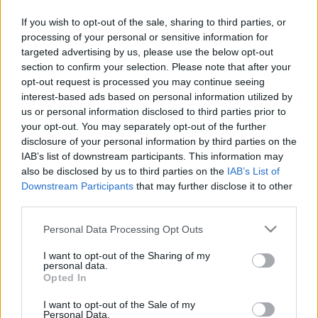
A banda 2013 végén adta ki első kislemezét, rajta a
slágeres, klippel is megtámogatott
2Face
-szel,
If you wish to opt-out of the sale, sharing to third parties, or
melyet a
Never Get Enough
-hoz forgott videó
processing of your personal or sensitive information for
targeted advertising by us, please use the below opt-out
követett. Azóta folyamatosan koncerteznek
section to confirm your selection. Please note that after your
Budapesten és vidéken egyaránt, több alkalommal
opt-out request is processed you may continue seeing
voltak már a
Honeybeast
előzenekara is, 2012-es
interest-based ads based on personal information utilized by
alakulásuk óta több mint 60 fellépésen vannak túl. A
us or personal information disclosed to third parties prior to
2015-ös
Dunai Regatta
zenei tehetségkutatóján az
your opt-out. You may separately opt-out of the further
első helyet szerezték meg, 2014 novemberében a
disclosure of your personal information by third parties on the
KERET
blog tehetségkutatójáról különdíjat hoztak
IAB’s list of downstream participants. This information may
el. Bemutatkozó nagylemezük 2015 márciusában
also be disclosed by us to third parties on the
IAB’s List of
jelent meg
Sing, Dance, Cry
címmel. A debütalbumot
Downstream Participants
that may further disclose it to other
követő
Boldogság Kht
.
című daluk rotációban került
third parties.
a
Petőfi Rádió
műsorába, emellett több vidéki
rádióban is napi szinten szólal meg a zenéjük.
Please note that this website/app uses one or more Google
Personal Data Processing Opt Outs
services and may gather and store information including but
A fiúk a Cseh Tamás Program szakembereit is
not limited to your visit or usage behaviour. You may click to
I want to opt-out of the Sharing of my
personal data.
grant or deny consent to Google and its third-party tags to
lenyűgözték, a támogatásnak köszönhetően
Opted In
use your data for below specified purposes in below Google
lehetőséget kaptak második nagylemezük, a
consent section.
Múlandó
felvételére, amely elődjével szemben már
I want to opt-out of the Sale of my
Personal Data.