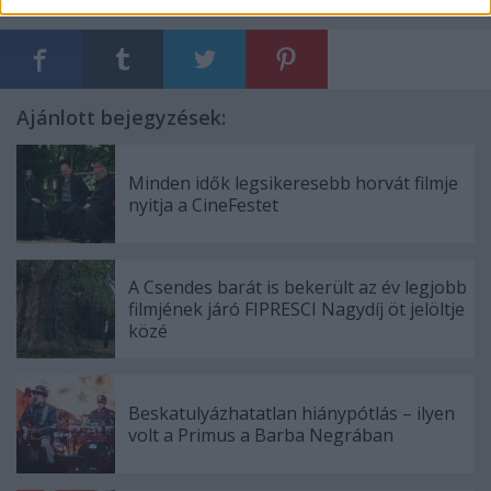
Címkék:
twentees
cseh tamás program
Ajánlott bejegyzések:
Minden idők legsikeresebb horvát filmje
nyitja a CineFestet
A Csendes barát is bekerült az év legjobb
filmjének járó FIPRESCI Nagydíj öt jelöltje
közé
Beskatulyázhatatlan hiánypótlás – ilyen
volt a Primus a Barba Negrában