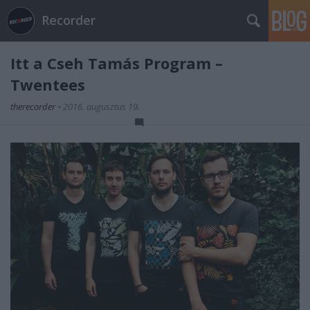
Recorder
Itt a Cseh Tamás Program –
Twentees
therecorder
•
2016. augusztus 19.