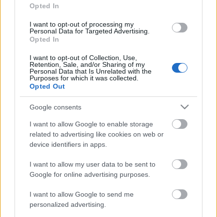
túlnyomó részben magyar dalokat tartalmaz. A
Opted In
Twentees az új albummal megtalálta a saját
hangját, a rajta szereplő dalokkal felírta magát a
I want to opt-out of processing my
Personal Data for Targeted Advertising.
legígéretesebb hazai feltörekvő zenekarok listájára.
Opted In
Stílusában ez a lemez már szerteágazóbb az
előzőnél, a címadó dalba egy rapbetét is bekerült
I want to opt-out of Collection, Use,
Skeeny Boy
tól (ex-
Cloud9+
), de megmaradtak a
Retention, Sale, and/or Sharing of my
Personal Data that Is Unrelated with the
popos refrének és a fülbemászó gitárriffek is.
Purposes for which it was collected.
Nyáron a debreceni
Campus Fesztivál
on és
Opted Out
Kapolcson, a
Művészetek Völgyében
is láthattuk
őket a színpadon.
Google consents
I want to allow Google to enable storage
Mentoruk: Szalai Attila
, a
Tesco Disco
related to advertising like cookies on web or
menedzsere.
device identifiers in apps.
I want to allow my user data to be sent to
Google for online advertising purposes.
I want to allow Google to send me
personalized advertising.