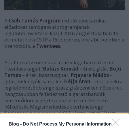
A
Cseh Tamás Program
induló zenekarokat-
előadókat támogató
alprogramjának
legutóbbi nyertesei közül 2016 augusztusában 15-
öt mutat be a CSTP a Recorderen, íme abc-rendben a
tizenötödik, a
Twentees.
Az alternatív rock és az indie világában elmerülő
Twentees tagjai (
Balázs Konrád
– ének, gitár,
Böjti
Tamás
– ének, basszusgitár,
Prjevara Miklós
–
gitár, billentyűk, sampler,
Héjja Áron
– dob, ének) a
legkülönbözőbb angolszász gitárzenéken nőttek fel,
hangzásukban felfedezhető a garázsbandák
nemtörődömsége, de a popos refréneket sem
nélkülözik. Megismerkedésük története egy
fúvószenekari próbára nyúlik vissza, ott született
meg az ötlet: punkrock-zenekart kell alapítani.
Blog -
Do Not Process My Personal Information