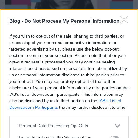
Blog -
Do Not Process My Personal Information
If you wish to opt-out of the sale, sharing to third parties, or
processing of your personal or sensitive information for
targeted advertising by us, please use the below opt-out
section to confirm your selection. Please note that after your
opt-out request is processed you may continue seeing
Kiadó:
First International / Ignition / [PIAS]
interest-based ads based on personal information utilized by
us or personal information disclosed to third parties prior to
Megjelenés:
2016. március 18.
your opt-out. You may separately opt-out of the further
disclosure of your personal information by third parties on the
Stílus:
dancerock, happeningpop
IAB’s list of downstream participants. This information may
also be disclosed by us to third parties on the
IAB’s List of
Kulcsdal:
I Can Change
Downstream Participants
that may further disclose it to other
third parties.
Ennyit számítana a basszusember,
Mani
visszakódorgása a Stone Roses-be? Hirtelen más
Please note that this website/app uses one or more Google
Personal Data Processing Opt Outs
indok nem ugrik be, hogy miért lett két kategóriával
services and may gather and store information including but
gyengébb ez a lemez, mint a három évvel ezelőtti,
not limited to your visit or usage behaviour. You may click to
I want to opt-out of the Sharing of my