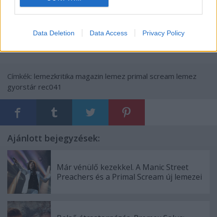
Data Deletion
Data Access
Privacy Policy
Címkék:
lemezkritika
magazin
lemez
primal scream
lemez
gyorstár
rec041
Ajánlott bejegyzések:
Már vénülő kezekkel. A Manic Street
Preachers és a Primal Scream új lemezei