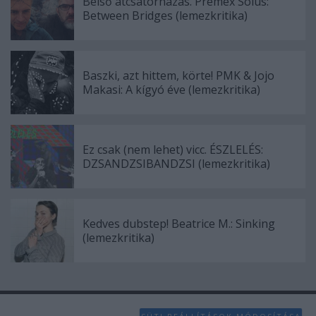
Belső átcsatornázás. Premex Solus:
Between Bridges (lemezkritika)
Baszki, azt hittem, körte! PMK & Jojo
Makasi: A kígyó éve (lemezkritika)
Ez csak (nem lehet) vicc. ÉSZLELÉS:
DZSANDZSIBANDZSI (lemezkritika)
Kedves dubstep! Beatrice M.: Sinking
(lemezkritika)