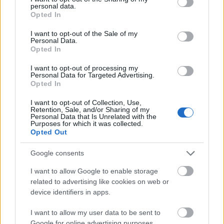
personal data.
perfekt
More Light
. Oké,
Bobby Gillespie
zenekarát a
grant or deny consent to Google and its third-party tags to
Opted In
műfaji kalandozások mellett mindig jellemezte a
use your data for below specified purposes in below Google
minőségingadozás is, de hogy erről a közepesebb,
consent section.
I want to opt-out of the Sale of my
mindent bele lemezről miért érdemes mégis szólni,
Personal Data.
Opted In
arra a korábbi stíluskavalkádhoz képest is meglepő
letérések adnak magyarázatot. Sőt, inkább kérdést
I want to opt-out of processing my
vetnek fel: a skizofrén katyvasz helyett miért nem lett
Personal Data for Targeted Advertising.
Opted In
az egész lemez olyan easy listeninges, mint amilyen
az
I Can Change
? Vagy olyan pasztorálfolkos, mint a
I want to opt-out of Collection, Use,
Private Wars
? Vagy olyan 80s popos, mint a
Carnival
Retention, Sale, and/or Sharing of my
Personal Data that Is Unrelated with the
Of Fools
? Mind izgalmasabb kísérlet lehetett volna.
Purposes for which it was collected.
Opted Out
7/10
Google consents
Dömötör Endre
I want to allow Google to enable storage
related to advertising like cookies on web or
A HAIM TAGJAI MELLETT SKY FERREIRA IS SZEREPEL A
device identifiers in apps.
LEMEZEN, AMIHEZ MÉG KLIP IS KÉSZÜLT.
I want to allow my user data to be sent to
Google for online advertising purposes.