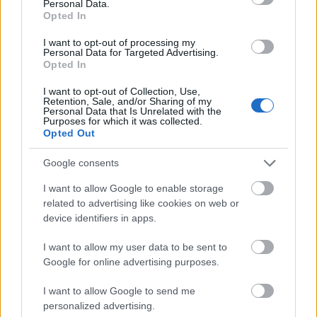
Personal Data.
Opted In
ANTONY BUDAPESTI KONCERTJÉNEK EMLÉKEI.
I want to opt-out of processing my
Personal Data for Targeted Advertising.
Opted In
Az sajnos hamar kiderül, hogy az ebben a
felállásban rejlő izgalmat nem teljesen, vagy nem
I want to opt-out of Collection, Use,
Retention, Sale, and/or Sharing of my
úgy
sikerült kiaknázni, hiszen mindkét producer a
Personal Data that Is Unrelated with the
Purposes for which it was collected.
biztonságos terepen marad, lényegében
Opted Out
legsimulékonyabb alapjait szállítja. Mohawke
mélynyomkodó basszusai illedelmesek, a politikus
Google consents
témák kendőzetlenségéhez képest nem elég bátrak
és kegyetlenek. Oneohtrix pedig szintén szépen
I want to allow Google to enable storage
zenél, ami persze alighanem koncepció is volt, ettől
related to advertising like cookies on web or
függetlenül frusztráló, hogy az egészen jó
device identifiers in apps.
megoldások nem törnek át egy falat és lesznek
brutálisak. Mert a lemez persze egyáltalán nem
I want to allow my user data to be sent to
Google for online advertising purposes.
rossz, sőt inkább jó, csak nem annyira, mint az sok
pillanatban fel is villan (és közel sem annyira, mint
I want to allow Google to send me
Antony/Anohni első két zseniális albuma 2000-ből és
personalized advertising.
2005-ből). A zenei átvedlés persze csak az összkép