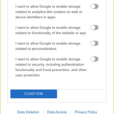
egyik fele, a másik, hogy a társadalmi, politikai
I want to allow Google to enable storage
témákat már eddig is előszeretettel érintő énekesnő
related to analytics like cookies on web or
ezúttal hangsúlyosan protest-albumot készített,
device identifiers in apps.
nagy és aktuális kérdésekről, problémákról, sötét
látomásokról. A szándékot azonban sok ponton
I want to allow Google to enable storage
legyűrte az, hogy túl direkt a megközelítés (a
related to functionality of the website or app.
szövegeket, például amelyik Obamát csak a nevének
ismételgetésével ostorozza, néha egészen nehéz hova
I want to allow Google to enable storage
tenni), ahhoz képest pedig egyáltalán nem
related to personalization.
meggyőző a megvalósítás. Ennek a lemeznek sokkal
jobban meg kellene ráznia.
I want to allow Google to enable storage
related to security, including authentication
7.5/10
functionality and fraud prevention, and other
user protection.
Dömötör Endre
CONFIRM
a lemez:
Data Deletion
Data Access
Privacy Policy