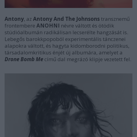
Antony
, az
Antony And The Johnsons
transznemű
frontembere
ANOHNI
névre váltott és ötödik
stúdióalbumán radikálisan lecserélte hangzását is.
Lebegős barokkpopoból experimentális tánczenei
alapokra váltott, és hagyta kidomborodni politikus,
társadalomkritikus énjét új albumára, amelyet a
Drone Bomb Me
című dal megrázó klipje vezetett fel.