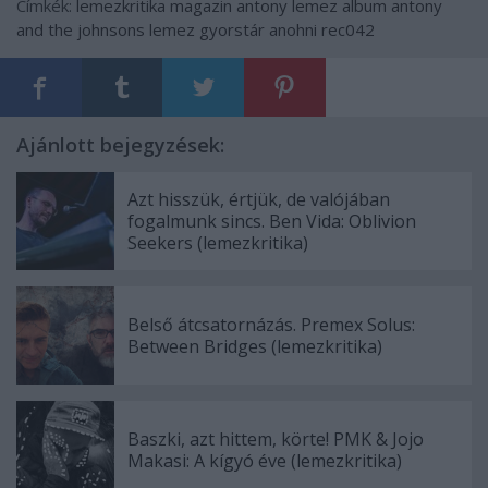
Címkék:
lemezkritika
magazin
antony
lemez
album
antony
and the johnsons
lemez gyorstár
anohni
rec042
Ajánlott bejegyzések:
Azt hisszük, értjük, de valójában
fogalmunk sincs. Ben Vida: Oblivion
Seekers (lemezkritika)
Belső átcsatornázás. Premex Solus:
Between Bridges (lemezkritika)
Baszki, azt hittem, körte! PMK & Jojo
Makasi: A kígyó éve (lemezkritika)