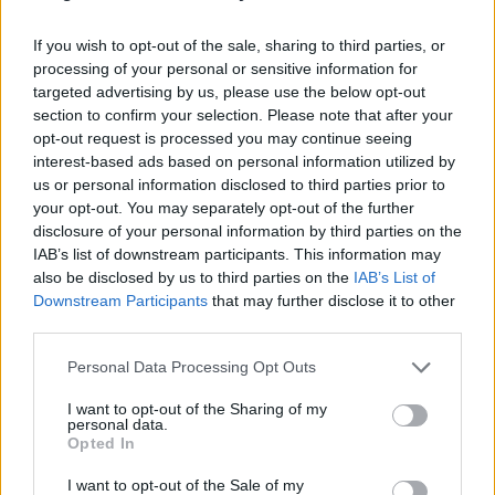
férfi testben női lelket hord. Karrierje során
szubkulturális ikonból Mercury-díjas világsztár lett
If you wish to opt-out of the sale, sharing to third parties, or
az Antony And The Johnsons zenekar élén. A
processing of your personal or sensitive information for
transznemű előadó legújabb nagy váltása ez előtt a
targeted advertising by us, please use the below opt-out
friss lemez előtt történt, Antonyról Anohni-re
section to confirm your selection. Please note that after your
változtatta nevét, ezzel szép párhuzamban pedig az
opt-out request is processed you may continue seeing
eddigi barokkpopos, nagyzenekari megszólalását is
interest-based ads based on personal information utilized by
radikálisan újra cserélte. Bár már korábban is
us or personal information disclosed to third parties prior to
kalandozott az elektronikus zene és a diszkó
your opt-out. You may separately opt-out of the further
világában (
Hercules & Love Affair
-,
Matmos
-,
disclosure of your personal information by third parties on the
Oneohtrix Point Never
-közreműködések), mostani
IAB’s list of downstream participants. This information may
ötödik albumán teljesen ez a műfaj uralkodik, ebből
also be disclosed by us to third parties on the
IAB’s List of
Downstream Participants
that may further disclose it to other
is a kísérletezősebb irányzat, hiszen az egész anyag
third parties.
két úttörő producerrel, a bass-es, trapes zenékkel
variálgató, de még
Kanye West
tel is dolgozó
Please note that this website/app uses one or more Google
Personal Data Processing Opt Outs
Hudson Mohawke
-kal és a már említett Oneohtrix
services and may gather and store information including but
Point Neverrel készült (aki viszont
not limited to your visit or usage behaviour. You may click to
I want to opt-out of the Sharing of my
experimentálisabb zeneszerző, drone-os, ambientes
personal data.
grant or deny consent to Google and its third-party tags to
Opted In
zenéktől a vaporwave káoszáig sok mindenbe
use your data for below specified purposes in below Google
belekóstolt már).
consent section.
I want to opt-out of the Sale of my