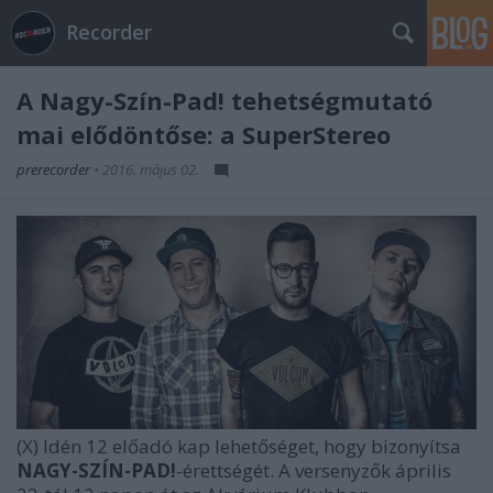
Recorder
A Nagy-Szín-Pad! tehetségmutató
mai elődöntőse: a SuperStereo
prerecorder
•
2016. május 02.
(X)
Idén 12 előadó kap lehetőséget, hogy bizonyítsa
NAGY-SZÍN-PAD!
-érettségét. A versenyzők április