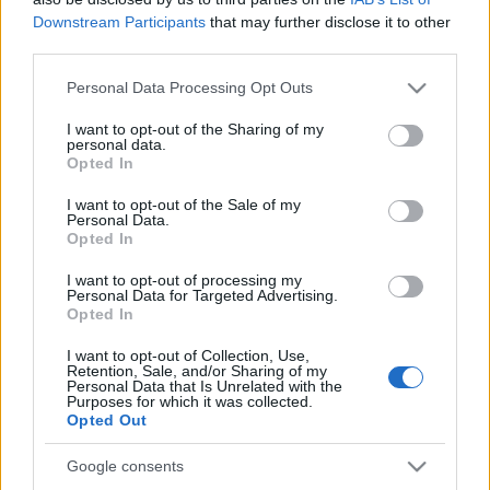
A szám a 2. helyig kúszott a MAHASZ Top 40 rádiós
Downstream Participants
that may further disclose it to other
listáján, emellett a digitális felületeken is hasítva az
third parties.
egyik legtöbbet shazamozott magyar dallá vált
hazánkban, augusztus elején az iTunes-on elérte a
Please note that this website/app uses one or more Google
Personal Data Processing Opt Outs
legkeresettebb cím státuszát, YouTube-nézettsége
services and may gather and store information including but
pedig meghaladta az 1 milliót.
not limited to your visit or usage behaviour. You may click to
I want to opt-out of the Sharing of my
personal data.
grant or deny consent to Google and its third-party tags to
Opted In
use your data for below specified purposes in below Google
consent section.
I want to opt-out of the Sale of my
Personal Data.
Opted In
I want to opt-out of processing my
Personal Data for Targeted Advertising.
Opted In
I want to opt-out of Collection, Use,
Retention, Sale, and/or Sharing of my
Personal Data that Is Unrelated with the
Purposes for which it was collected.
Opted Out
Google consents