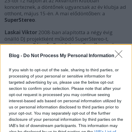
23-tól 12 napon át az Akvárium Klubban
koncerteznek, a döntőnek ugyancsak az év klubja ad
otthont, május 15-én. A mai elődöntőben: a
SuperStereo
.
Laskai Viktor
2008-ban alapította a négy évig
önálló DJ projektként működő SuperStereo-t,
miközben a
Péterfy Bori & Love Bandben
is ő
töltötte be a dobos szerepét, de
Darabos Dávid
is
Blog -
Do Not Process My Personal Information
bejárta az underground köröket énekesként.
Első dalukat 2014-ben vették fel
Jön az éj
címmel, és
If you wish to opt-out of the sale, sharing to third parties, or
innentől már nem volt kérdés, hogy működik-e a
processing of your personal or sensitive information for
targeted advertising by us, please use the below opt-out
közös munka. A
Horváth István
nal és
Mendre
section to confirm your selection. Please note that after your
János
sal kiegészült, elektronikát rockos gitárokkal,
opt-out request is processed you may continue seeing
szenvedélyes énekkel és magyar nyelvű szövegekkel
interest-based ads based on personal information utilized by
kombináló formáció több single-t is megjelentetett,
us or personal information disclosed to third parties prior to
mielőtt fülbemászó
Bent a neved
című dalukkal
your opt-out. You may separately opt-out of the further
berobbantak.
disclosure of your personal information by third parties on the
IAB’s list of downstream participants. This information may
also be disclosed by us to third parties on the
IAB’s List of