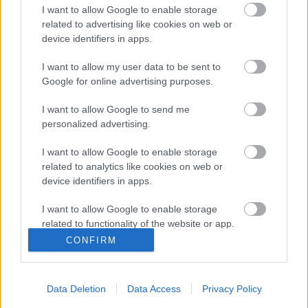
I want to allow Google to enable storage
related to advertising like cookies on web or
device identifiers in apps.
I want to allow my user data to be sent to
Google for online advertising purposes.
I want to allow Google to send me
personalized advertising.
Címkék:
superstereo
nagy-szín-pad
I want to allow Google to enable storage
related to analytics like cookies on web or
device identifiers in apps.
I want to allow Google to enable storage
Ajánlott bejegyzések:
related to functionality of the website or app.
CONFIRM
I want to allow Google to enable storage
Beskatulyázhatatlan hiánypótlás – ilyen
volt a Primus a Barba Negrában
related to personalization.
Data Deletion
Data Access
Privacy Policy
I want to allow Google to enable storage