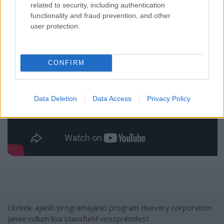
related to security, including authentication
functionality and fraud prevention, and other
user protection.
CONFIRM
Data Deletion
Data Access
Privacy Policy
Címkék:
ajánló
programajánló
program
thievery corporation
jamie cullum
lisa stansfield
veszprémfest