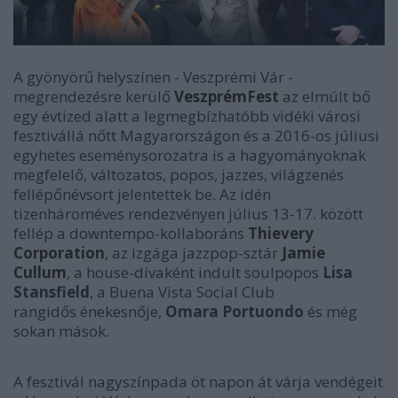
A gyönyörű helyszínen - Veszprémi Vár -
megrendezésre kerülő
VeszprémFest
az elmúlt bő
egy évtized alatt a legmegbízhatóbb vidéki városi
fesztivállá nőtt Magyarországon és a 2016-os júliusi
egyhetes eseménysorozatra is a hagyományoknak
megfelelő, változatos, popos, jazzes, világzenés
fellépőnévsort jelentettek be. Az idén
tizenhároméves rendezvényen július 13-17. között
fellép a downtempo-kollaboráns
Thievery
Corporation
, az izgága jazzpop-sztár
Jamie
Cullum
, a house-dívaként indult soulpopos
Lisa
Stansfield
, a Buena Vista Social Club
rangidős énekesnője,
Omara Portuondo
és még
sokan mások.
A fesztivál nagyszínpada öt napon át várja vendégeit