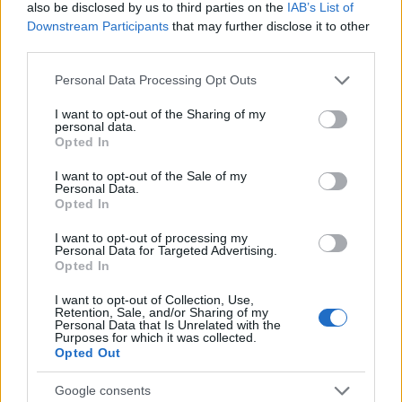
also be disclosed by us to third parties on the
IAB’s List of
fő műfaját a blues-zal, a southern soullal és a
Downstream Participants
that may further disclose it to other
gospellel.
third parties.
július 15-én best of slágerprogrammal érkezik
Lisa
Please note that this website/app uses one or more Google
Personal Data Processing Opt Outs
Stansfield
, aki az egyik legnépszerűbb popsztár volt
services and may gather and store information including but
a nyolcvanas-kilencvenes évek fordulóján, sőt, első
not limited to your visit or usage behaviour. You may click to
I want to opt-out of the Sharing of my
nagy sikereit még house-dívaként érte el az úttörő
personal data.
grant or deny consent to Google and its third-party tags to
Opted In
Coldcut
tal közös dalaival.
use your data for below specified purposes in below Google
consent section.
I want to opt-out of the Sale of my
Július 16-án az Egyesült Királyság egyik
Personal Data.
legeredményesebb jazzénekese, a 36 éves
Jamie
Opted In
Cullum
lép fel Veszprémben, bár szerencsésebb
I want to opt-out of processing my
jazzpop-énekesnek nevezni, de ő tényleg annyira
Personal Data for Targeted Advertising.
népszerű, hogy bemutatni sem kell.
Opted In
I want to opt-out of Collection, Use,
A VeszprémFest zárónapján, július 17-én a Nagyon
Retention, Sale, and/or Sharing of my
Balaton rendezvénysorozat részeként a
Thievery
Personal Data that Is Unrelated with the
Purposes for which it was collected.
Corporation
lép fel. A washingtoni duó a
Opted Out
downtempo egyik legnagyobb neve, bossa novás,
dubos, easy listeninges, pszichedelikus rockos
Google consents
zenéjét szintén nem kell bemutatni a magyar