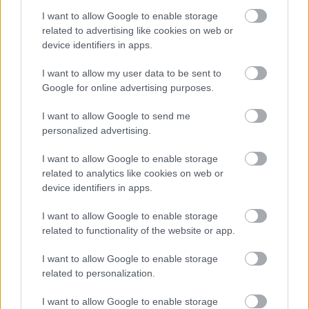
közönségnek.
I want to allow Google to enable storage
related to advertising like cookies on web or
device identifiers in apps.
A 2015-ÖS VESZPRÉMFESTEN A SUPERTRAMP EGYKORI
SOFTRCOK-SLÁGERGYÁROSÁVAL, ROGER
I want to allow my user data to be sent to
HODGSONNAL BESZÉLGETTÜNK.
Google for online advertising purposes.
I want to allow Google to send me
personalized advertising.
további információk a
VeszprémFest oldalán
I want to allow Google to enable storage
related to analytics like cookies on web or
és akkor a "hallanánk élőben a VeszprémFesten"
device identifiers in apps.
kívánságlistánk első helyezettje - hiszen az
All
Around The World
öt úgyis előadja - Lisa Stansfield és
I want to allow Google to enable storage
Coldcut közös dala, a
People Hold On
:
related to functionality of the website or app.
I want to allow Google to enable storage
related to personalization.
I want to allow Google to enable storage