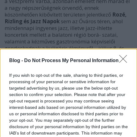
a Veszprémi Várba, azonban emellett nem marad el
a nagy népszerűségnek örvendő, ennek
köszönhetően kibővített területen jelentkező
Rozé,
Rizling és Jazz Napok
sem az Óváros téren, ahol
mindennapi ingyenes jazz, illetve jazz-ihlette
koncertek mellett a balatoni régió borá- szatai,
valamint a kézműves gasztronómia képviselői
gondoskodnak a kulináris élményről – július 8. és
17. között.
Blog -
Do Not Process My Personal Information
A fesztivál nyitónapján, július 13-án a Buena Vista
Social Club dívája,
Omara Portuondo
Diego el
If you wish to opt-out of the sale, sharing to third parties, or
Cigala
spanyol flamenco énekessel közösen lép
processing of your personal or sensitive information for
színpadra. Omara Portuondo különleges turnéval
targeted advertising by us, please use the below opt-out
ünnepli 85. születésnapját és hetvenéves előadói
section to confirm your selection. Please note that after your
pályafutását. A
85 Tour
koncertsorozat bemutatja az
opt-out request is processed you may continue seeing
énekesnő pályájának minden egyes állomását.
interest-based ads based on personal information utilized by
us or personal information disclosed to third parties prior to
Július 14-én először hallhatja élőben a magyar
your opt-out. You may separately opt-out of the further
disclosure of your personal information by third parties on the
közönség
Gregory Porter
t. A Grammy-díjas művész,
IAB’s list of downstream participants. This information may
bár jazzénekesnek tartja magát, de zenéjében ötvözi