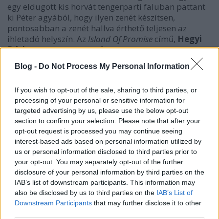
egy eldugott kis horvát tengerparti faluban pattant
ki Péter agyából, hogy ilyen zenét készítsen,
pontosabban a zenét hallva érthető teljesen az
ihletadó helyszín. Az
Island Of Promise
című,
Hegyi
Dóri
énekével felvett első kislemez a nyugodt,
végtelen nyár ígéretét hordozza, de ez igaz a most
Blog -
Do Not Process My Personal Information
megjelent remix-EP többi verziójára is. A dalt mára
több mint 230 ezren nézték/hallgatták meg,
If you wish to opt-out of the sale, sharing to third parties, or
az
Aranyélet
mellett bekerült a Deezer Magyarország
processing of your personal or sensitive information for
szerkesztőinek az éves kedvencei közé, néhány
targeted advertising by us, please use the below opt-out
külföldi médium is pozitív kritikával fogadta,
section to confirm your selection. Please note that after your
számos hazai rádió játszotta napi szinten, köztük az
opt-out request is processed you may continue seeing
MR2 is, valamint számos magazinnál bekerült az év
interest-based ads based on personal information utilized by
legjobb klipjei válogatásba. Belau első
us or personal information disclosed to third parties prior to
konceptlemeze, amely az alkotó ígérete szerint a
your opt-out. You may separately opt-out of the further
mediterrán életérzést fogja majd idézi,
disclosure of your personal information by third parties on the
előreláthatólag idén szeptemberben lát
IAB’s list of downstream participants. This information may
napvilágot.
„Az
Island Of Promise
megjelenése óta
also be disclosed by us to third parties on the
IAB’s List of
rengeteg pozitív visszajelzést kapott a projekt. Sosem
Downstream Participants
that may further disclose it to other
gondoltam volna, hogy ilyen sikereket ér el már az első
third parties.