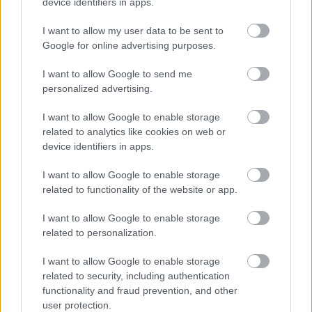
device identifiers in apps.
Akkezdet Phiai
nak is, ő értelemszerűen törtebb
verziót jegyez.
Damien
, azaz a tavaly első
I want to allow my user data to be sent to
nagylemezével debütáló
Orient Fall
metálzenekar
Google for online advertising purposes.
gitárosa, dalszerzője,
Veszelei Dániel
, aki közben
tánczenében is alaposan elmerült egy „netflix & chill
I want to allow Google to send me
stílusú” átdolgozást készített, ezt
Erdőhegyi Bálint
personalized advertising.
keverte. Végül
gypsyROBOT.tv
, azaz
Farkas László
I want to allow Google to enable storage
video-dj két változata zárja a kiadványt, ő több
related to analytics like cookies on web or
sikeres európai Pride fellépés és számos remix
device identifiers in apps.
(
Hien
,
Lakatos Márk
,
Nótár Mary
) után készített
klubosabb house átértelmezést az
Island Of Promise
-
I want to allow Google to enable storage
ból, verziójából radio edit is született. A Belaunál
related to functionality of the website or app.
alapvetően megcélzott „napsütötte életérzés” ezekre
a változatokra is tökéletes illik és mi tagadás jól is
I want to allow Google to enable storage
jön egy kis napfényes zene január közepén.
related to personalization.
I want to allow Google to enable storage
a január 27-i élőben négyfős formációvá bővülő
related to security, including authentication
Belau-bemutatkozás a
Com Truise
előzenekaraként
functionality and fraud prevention, and other
lesz az A38-on,
Facebook-eseményoldal
user protection.