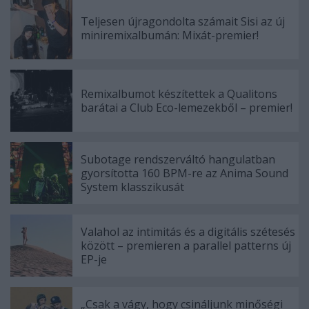
Teljesen újragondolta számait Sisi az új
miniremixalbumán: Mixát-premier!
Remixalbumot készítettek a Qualitons
barátai a Club Eco-lemezekből – premier!
Subotage rendszerváltó hangulatban
gyorsította 160 BPM-re az Anima Sound
System klasszikusát
Valahol az intimitás és a digitális szétesés
között – premieren a parallel patterns új
EP-je
„Csak a vágy, hogy csináljunk minőségi