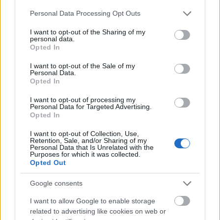
dalom, mostanra több mint 230 ezren hallgatták meg.
Please note that this website/app uses one or more Google
Mindenképp szerettem volna, ha néhány, számomra
Personal Data Processing Opt Outs
services and may gather and store information including but
kedves előadó újragondolná, szerencsére igent
not limited to your visit or usage behaviour. You may click to
I want to opt-out of the Sharing of my
mondtak a felkérésre. Mindegyik remix picit más
personal data.
grant or deny consent to Google and its third-party tags to
irányba viszi az eredeti számot, mindenki belevitte a
Opted In
use your data for below specified purposes in below Google
saját egyéniségét” –
mondta Kedves Péter a
consent section.
I want to opt-out of the Sale of my
remixekről.
Personal Data.
Opted In
A 2015-ben nagylemezzel (
Fabled
) bemutatkozott
Paperdeer
duó az
Island Of Promise
remix kapcsán
I want to opt-out of processing my
Personal Data for Targeted Advertising.
három-négy teljesen különböző verzióból választotta
Opted In
ki végül, hogy melyiket dolgozzák ki, formálják át
saját, deep house-os, elektropopos hangzásukra. A
I want to opt-out of Collection, Use,
Retention, Sale, and/or Sharing of my
Muzikfabrik
,
Sövegjártó László
projektje (ő is
Personal Data that Is Unrelated with the
jelenleg dolgozik első nagylemezén) egy több mint
Purposes for which it was collected.
másfél éve tartó „remix-csendet” tört meg ezzel a
Opted Out
yacht-house-os átértelmezéssel, amelyben
Google consents
segítségére volt a kiadója alá tartozó
ThomChris
is.
A következő remixet jegyző
Sammie Beats
fiatal
I want to allow Google to enable storage
producer, aki elsősorban az Onehundred trap
related to advertising like cookies on web or
bulikból lehet ismerős, de készített már alapot az