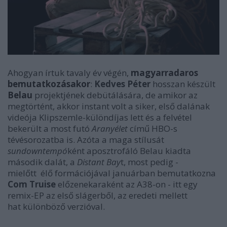
Ahogyan írtuk tavaly év végén,
magyarradaros
bemutatkozásakor
:
Kedves Péter
hosszan készült
Belau
projektjének debütálására, de amikor az
megtörtént, akkor instant volt a siker, első dalának
videója Klipszemle-különdíjas lett és a felvétel
bekerült a most futó
Aranyélet
című HBO-s
tévésorozatba is. Azóta a maga stílusát
sundowntempó
ként aposztrofáló Belau kiadta
második dalát, a
Distant Bay
t, most pedig -
mielőtt élő formációjával januárban bemutatkozna
Com Truise
előzenekaraként az A38-on - itt egy
remix-EP az első slágerből, az eredeti mellett
hat különböző verzióval.