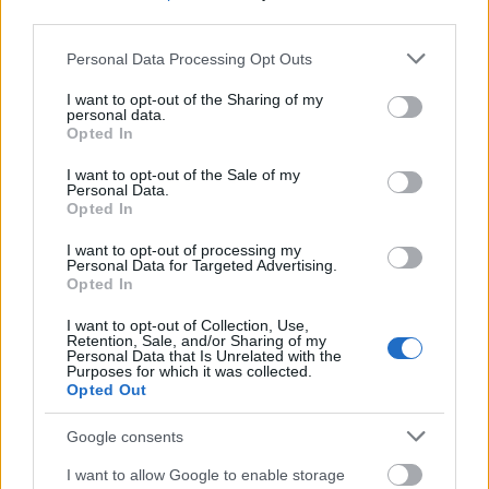
része, én messze nem tudom úgy játszani, mint ő.
" Ez
third parties.
azért egy elég egyértelmű utalás. Messzemenő
Please note that this website/app uses one or more Google
következtetéseket ugyanakkor két ilyen nyers,
Personal Data Processing Opt Outs
services and may gather and store information including but
egyszálgitáros felvételből a Radioheadnél nem
not limited to your visit or usage behaviour. You may click to
I want to opt-out of the Sharing of my
érdemes levonni a dalok végső formáját illetően,
personal data.
grant or deny consent to Google and its third-party tags to
nem sok derül ki abból, hogy milyen irányba viszi a
Opted In
use your data for below specified purposes in below Google
zenekar a kilencedik lemezét, ennek
consent section.
I want to opt-out of the Sale of my
körvonalazódására még várnunk kell. Hogy meddig,
Personal Data.
az kérdéses.
Opted In
I want to opt-out of processing my
Personal Data for Targeted Advertising.
Thom Yorke új Radiohead dalokat játszik:
Opted In
I want to opt-out of Collection, Use,
Retention, Sale, and/or Sharing of my
Personal Data that Is Unrelated with the
Purposes for which it was collected.
Opted Out
Google consents
I want to allow Google to enable storage