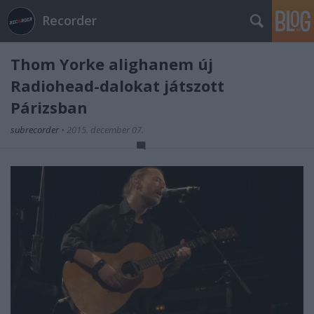
Recorder
Thom Yorke alighanem új
Radiohead-dalokat játszott
Párizsban
subrecorder
•
2015. december 07.