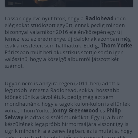
Lassan egy éve nyílt titok, hogy a
Radiohead
idén
elég sokat stúdiózott együtt, ennek pedig minden
bizonnyal valamikor 2016 elején/közepén egy új
lemez lesz az eredménye, új daloknak azonban még
csak a részleteit sem hallhattuk. Eddig,
Thom Yorke
Párizsban múlt heti akusztikus szettje során igen
valószínű, hogy a közelgő albumról játszott két
számot.
Ugyan nem is annyira régen (2011-ben) adott ki
legutóbb lemezt a Radiohead, sokkal hosszabb
időnek tűnik a távollétük, pedig még azt sem
mondhatnánk, hogy a tagok külön-külön is eltűntek
volna, Thom Yorke,
Jonny Greenwood
és
Philip
Selway
is adtak ki szólómunkákat. Egy új album
készültének legapróbb hírmorzsájára viszont így is
ugrik mindenki a a zenevilágban, ez is mutatja, hogy
azért az oxfordi kvintett bőven karrierje harmadik