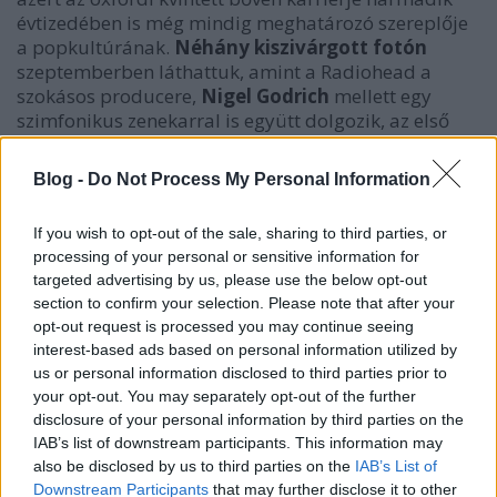
évtizedében is még mindig meghatározó szereplője
a popkultúrának.
Néhány kiszivárgott fotón
szeptemberben láthattuk, amint a Radiohead a
szokásos producere,
Nigel Godrich
mellett egy
szimfonikus zenekarral is együtt dolgozik, az első
dalkóstolóban azonban ez utóbbiból ne várjunk
sokat.
Blog -
Do Not Process My Personal Information
Thom Yorke múlt hét végén Párizsban járt, ahol az
If you wish to opt-out of the sale, sharing to third parties, or
ENSZ klímaváltozási konferenciájával együtt
processing of your personal or sensitive information for
koncerteket is tartottak (ott volt még
Patti Smith
és
targeted advertising by us, please use the below opt-out
Flea
is), a frontember pedig akusztikus szettje során
section to confirm your selection. Please note that after your
nem csak régebbi Radiohead- és szólódalokat adott
opt-out request is processed you may continue seeing
elé, hanem két olyan szerzeményt is, amelyek
interest-based ads based on personal information utilized by
minden bizonnyal anyazenekara következő
us or personal information disclosed to third parties prior to
albumáról származnak. Hogy miből lehet erre
your opt-out. You may separately opt-out of the further
következtetni a
Silent Spring
és a
Desert Island Disk
disclosure of your personal information by third parties on the
című számok esetében? Nos, az első közepén, mielőtt
IAB’s list of downstream participants. This information may
Yorke belekezdett volna egy "gitárszólóba",
also be disclosed by us to third parties on the
IAB’s List of
mellékesen beleszólt a mikrofonba: "
ez itt Jonny
Downstream Participants
that may further disclose it to other