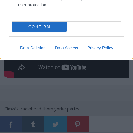
user protection.
CONFIRM
Data Deletion
Data Access
Privacy Policy
Címkék:
radiohead
thom yorke
párizs