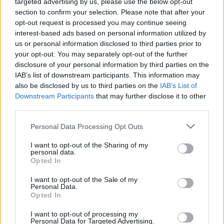
targeted advertising by us, please use the below opt-out
egy páran) tökéletes ajándék a fa alá! Azért pedig így
section to confirm your selection. Please note that after your
utólagosan is bocsánatot kérünk, hogy november
opt-out request is processed you may continue seeing
közepén, 20 fokban keltjük a karácsonyi hangulatot.
interest-based ads based on personal information utilized by
us or personal information disclosed to third parties prior to
your opt-out. You may separately opt-out of the further
A
Very Murray Christmas
trailere:
disclosure of your personal information by third parties on the
IAB’s list of downstream participants. This information may
also be disclosed by us to third parties on the
IAB’s List of
Downstream Participants
that may further disclose it to other
third parties.
Please note that this website/app uses one or more Google
Personal Data Processing Opt Outs
services and may gather and store information including but
not limited to your visit or usage behaviour. You may click to
I want to opt-out of the Sharing of my
personal data.
grant or deny consent to Google and its third-party tags to
Opted In
use your data for below specified purposes in below Google
consent section.
I want to opt-out of the Sale of my
Personal Data.
Opted In
I want to opt-out of processing my
Personal Data for Targeted Advertising.