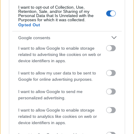
-
Zeneipar
i cikk az itthon még mindig nem eléggé
elterjedt crowdfunding alapjait mutatja be
I want to opt-out of Collection, Use,
Retention, Sale, and/or Sharing of my
Personal Data that Is Unrelated with the
- a
Profül
ben a
PASSED
két fiúja értékeli a
Purposes for which it was collected.
Opted Out
Disclosure
új albumát
Google consents
- kiemelt
Lemezkritika
az új
Deerhunter
ről és
Petite Noir
bemutatkozó poplemezéről
I want to allow Google to enable storage
related to advertising like cookies on web or
- további sok kis kritika (
Lana Del Rey
,
Darkstar
,
device identifiers in apps.
John Grant
,
Eagles Of Death Metal
,
US Girls
,
Majical Cloudz
stb.), keretesben a tánczenei
I want to allow my user data to be sent to
undergrounddal
Google for online advertising purposes.
- és az októberi-november eleji kínálatból
I want to allow Google to send me
válogató
Programajánló
nk.
personalized advertising.
I want to allow Google to enable storage
Gyors lapkeresését, jó olvasást!
related to analytics like cookies on web or
November elején jövünk is az új számmal!
device identifiers in apps.