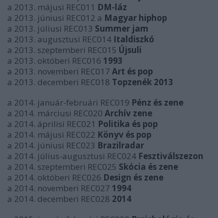
a 2013. májusi REC011
DM-láz
a 2013. júniusi REC012 a
Magyar hiphop
a 2013. júliusi REC013
Summer jam
a 2013. augusztusi REC014
Italdiszkó
a 2013. szeptemberi REC015
Újsuli
a 2013. októberi REC016
1993
a 2013. novemberi REC017
Art és pop
a 2013. decemberi REC018
Topzenék 2013
a 2014. január-februári REC019
Pénz és zene
a 2014. márciusi REC020
Archív zene
a 2014. áprilisi REC021
Politika és pop
a 2014. májusi REC022
Könyv és pop
a 2014. júniusi REC023
Brazilradar
a 2014. július-augusztusi REC024
Fesztiválszezon
a 2014. szeptemberi REC025
Skócia és zene
a 2014. októberi REC026
Design és zene
a 2014. novemberi REC027
1994
a 2014. decemberi REC028
2014