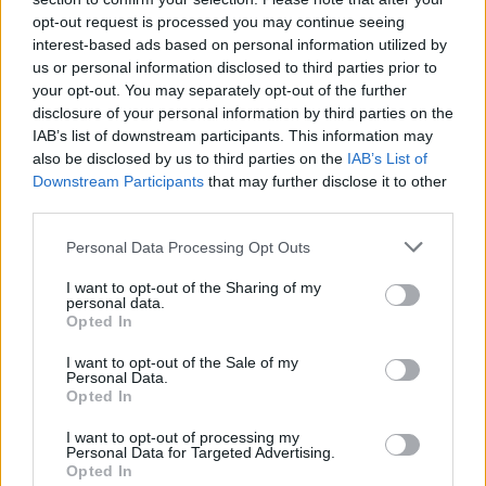
amiben majd mindig hazai előadók mesélnek
opt-out request is processed you may continue seeing
hangszerparkjukról, először a friss lemezes
Ákos
interest-based ads based on personal information utilized by
us or personal information disclosed to third parties prior to
-
Profil
ban pedig a remekül visszatérő
New Order
your opt-out. You may separately opt-out of the further
karrierjét vettük át, sőt interjút is készítettünk a
disclosure of your personal information by third parties on the
zenekar legújabb tagjával
IAB’s list of downstream participants. This information may
also be disclosed by us to third parties on the
IAB’s List of
- a lap közepén az október 16-17-i
Telekom
Downstream Participants
that may further disclose it to other
third parties.
Electronic Beats Festival Budapest 2015
melléklete
található térképpel, programleírásokkal,
Please note that this website/app uses one or more Google
Personal Data Processing Opt Outs
helyszínekkel, minden tudnivalóval
services and may gather and store information including but
not limited to your visit or usage behaviour. You may click to
I want to opt-out of the Sharing of my
-
What The FAQ
-
ban a születésnapját nagykoncerttel
personal data.
grant or deny consent to Google and its third-party tags to
Opted In
ünneplő
Laár András
use your data for below specified purposes in below Google
consent section.
I want to opt-out of the Sale of my
- a
Világrecorder
természetesen a WOMEX-re
Personal Data.
koncentrál, bemutatjuk az életműdíjas és
Opted In
Budapesten is koncertet adó
Cheikh Lo
-t, valamaint
I want to opt-out of processing my
az összes korábbi WOMEX-életműdíjast
Personal Data for Targeted Advertising.
Opted In