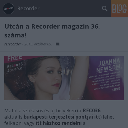
Recorder
Utcán a Recorder magazin 36.
száma!
rerecorder
•
2015. október 09.
Mától a szokásos és új helyeken (a
REC036
aktuális
budapesti terjesztési pontjai itt
) lehet
felkapni vagy
itt házhoz rendelni
a