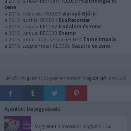
a 2015. január-februári REC030
Pszichológia és
zene
a 2015. márciusi REC030
Apropó Björk!
a 2015. áprilisi REC031
EcoRecorder
a 2015. májusi REC032
Irodalom és zene
a 2015. júniusi REC033
Shamir
a 2015. július-augusztusi REC034
Tame Impala
.
a 2015. szeptemberi REC035
Gasztro és zene
.
Címkék:
magazin
1995
joanna newsom
magazinajánló
rec036
Ajánlott bejegyzések:
Megjelent a Recorder magazin 136.