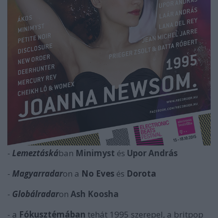
-
Lemeztáská
ban
Minimyst
és
Upor András
-
Magyarradar
on a
No Eves
és
Dorota
-
Globálradar
on
Ash Koosha
- a
Fókusztémában
tehát 1995 szerepel, a britpop