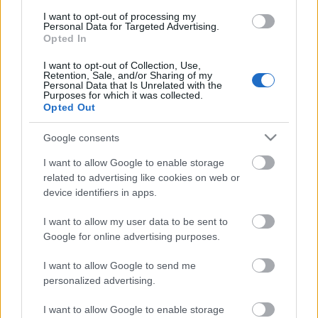
nehéz teljesen kívülállóként elkezdeni szemlélni a
világot. Jön sorban a bendzsó, a steel gitár, a
I want to opt-out of processing my
Personal Data for Targeted Advertising.
zongora, a dobgép és a vegyes hangzás ellenére
Opted In
sincsenek stílusbeli túlkapások. Vile amúgy sem
csinál nagy ügyet abból, hogy megírta az idei év
I want to opt-out of Collection, Use,
Retention, Sale, and/or Sharing of my
egyik legjobb lemezét, csak jön, eljátssza, mi meg
Personal Data that Is Unrelated with the
hallgatjuk.
Purposes for which it was collected.
Opted Out
9/10
Google consents
Sugó Lilla
I want to allow Google to enable storage
related to advertising like cookies on web or
a lemez:
device identifiers in apps.
I want to allow my user data to be sent to
Google for online advertising purposes.
I want to allow Google to send me
personalized advertising.
I want to allow Google to enable storage