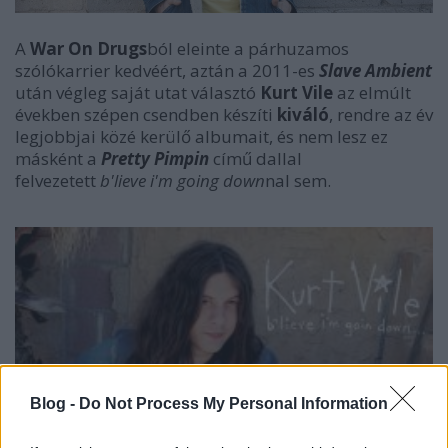
A
War On Drugs
ból eleinte a párhuzamos
szólókarrier kedvéért, aztán a 2011-es
Slave Ambient
után végleg saját utat választó
Kurt Vile
az elmúlt
években szépen csendben készíti
kiváló
, rendre az év
legjobbjai közé kerülő albumait, és nem lesz ez
másként a
Pretty Pimpin
című dallal
felvezetett
b'lieve i'm going down
nal sem.
Blog -
Do Not Process My Personal Information