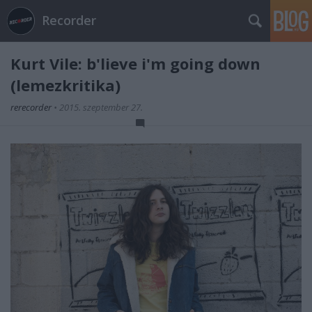
Recorder
Kurt Vile: b'lieve i'm going down
(lemezkritika)
rerecorder
•
2015. szeptember 27.