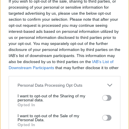
If you wish to opt-out of the sale, sharing to third parties, or
processing of your personal or sensitive information for
targeted advertising by us, please use the below opt-out
section to confirm your selection. Please note that after your
opt-out request is processed you may continue seeing
interest-based ads based on personal information utilized by
us or personal information disclosed to third parties prior to
your opt-out. You may separately opt-out of the further
disclosure of your personal information by third parties on the
IAB’s list of downstream participants. This information may
Kiadó:
Matador / Bertus
also be disclosed by us to third parties on the
IAB’s List of
Downstream Participants
that may further disclose it to other
Megjelenés:
2015. szeptember 25.
third parties.
Please note that this website/app uses one or more Google
Stílus:
folkrock, altrock
Personal Data Processing Opt Outs
services and may gather and store information including but
not limited to your visit or usage behaviour. You may click to
I want to opt-out of the Sharing of my
Kulcsdal:
Lost My Head There
personal data.
grant or deny consent to Google and its third-party tags to
Opted In
use your data for below specified purposes in below Google
A hatodik szólóalbumot beharangozó és egyben
consent section.
nyitó dal (
Pretty Pimpin
) lendülete után a lemez
I want to opt-out of the Sale of my
Personal Data.
fokozatosan vált éjszakai üzemmódra, így nem
Opted In