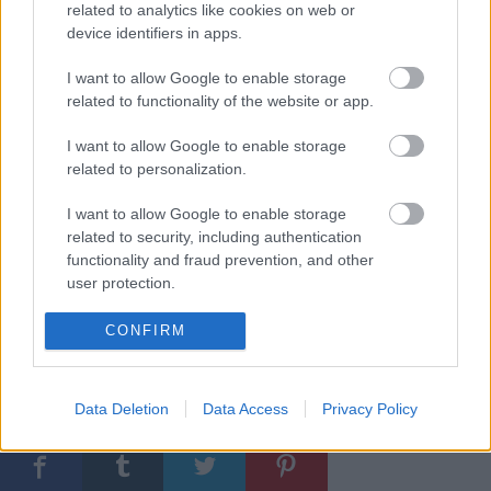
related to analytics like cookies on web or
device identifiers in apps.
I want to allow Google to enable storage
related to functionality of the website or app.
I want to allow Google to enable storage
related to personalization.
I want to allow Google to enable storage
related to security, including authentication
functionality and fraud prevention, and other
user protection.
CONFIRM
Címkék:
lemezkritika
magazin
lemez
album
kurt vile
lemez
gyorstár
rec035
Data Deletion
Data Access
Privacy Policy