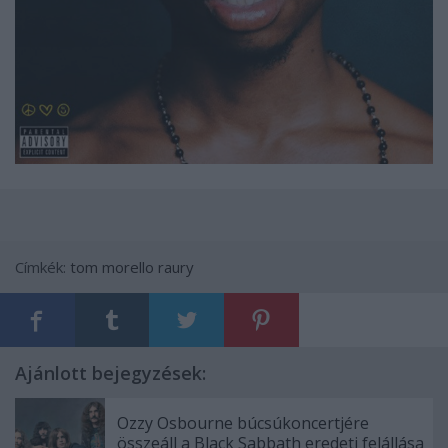
Címkék:
tom morello
raury
Ajánlott bejegyzések:
Ozzy Osbourne búcsúkoncertjére
összeáll a Black Sabbath eredeti felállása