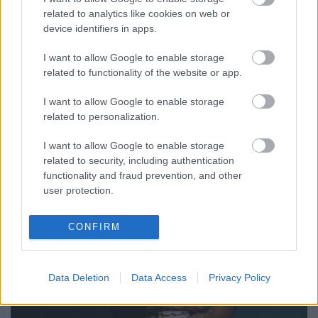
10 “Her”
related to analytics like cookies on web or
11 “Trap Tears” (Feat. Key!)
device identifiers in apps.
12 “Mama”
13 “Kingdom Come”
I want to allow Google to enable storage
14 “Friends” (Feat. Tom Morello)
related to functionality of the website or app.
I want to allow Google to enable storage
és borítója:
related to personalization.
I want to allow Google to enable storage
related to security, including authentication
functionality and fraud prevention, and other
user protection.
CONFIRM
Data Deletion
Data Access
Privacy Policy