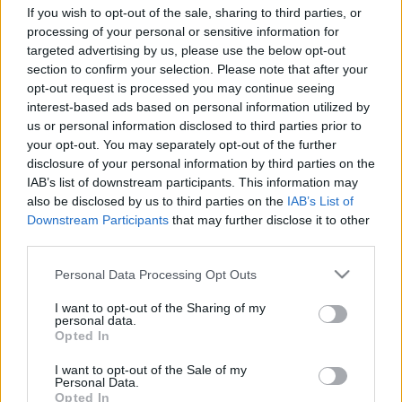
közvetítő popballada lett az album első hivatalos
If you wish to opt-out of the sale, sharing to third parties, or
kislemeze, amelynek klipben Raury Atlantából
processing of your personal or sensitive information for
Chicagóba jut el úgy, hogy kiírja Twitterre a
targeted advertising by us, please use the below opt-out
section to confirm your selection. Please note that after your
követőinek az utat és várja, hogy vigye el valaki. A
opt-out request is processed you may continue seeing
roadtrip közben persze van házibuli, szikláról
interest-based ads based on personal information utilized by
óceánba ugrás és minden, ami egy félfelnőttnek
us or personal information disclosed to third parties prior to
megtölti a szívét boldogsággal és összetartozással.
your opt-out. You may separately opt-out of the further
disclosure of your personal information by third parties on the
IAB’s list of downstream participants. This information may
Raury Tom Morellóval közös dala, a Friends:
also be disclosed by us to third parties on the
IAB’s List of
Downstream Participants
that may further disclose it to other
third parties.
Please note that this website/app uses one or more Google
Personal Data Processing Opt Outs
services and may gather and store information including but
not limited to your visit or usage behaviour. You may click to
I want to opt-out of the Sharing of my
personal data.
grant or deny consent to Google and its third-party tags to
Opted In
use your data for below specified purposes in below Google
consent section.
I want to opt-out of the Sale of my
Personal Data.
Opted In