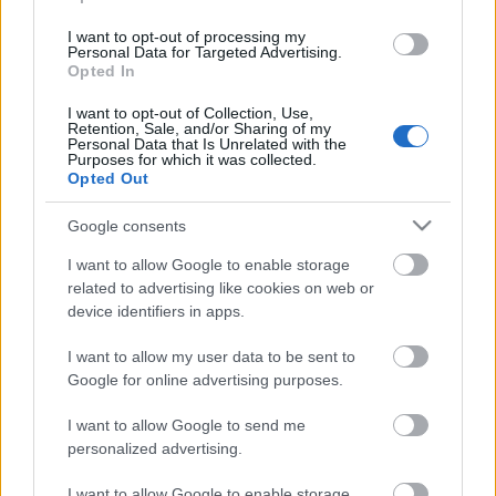
I want to opt-out of processing my
Personal Data for Targeted Advertising.
Opted In
I want to opt-out of Collection, Use,
Retention, Sale, and/or Sharing of my
Personal Data that Is Unrelated with the
Purposes for which it was collected.
Opted Out
Google consents
az All We Need számlistája:
I want to allow Google to enable storage
01 “All We Need”
related to advertising like cookies on web or
02 “Revolution”
device identifiers in apps.
03 “Forbidden Knowledge” (Feat. Big K.R.I.T.)
04 Woodcrest Manor II”
I want to allow my user data to be sent to
Google for online advertising purposes.
05 Cpu” (Feat. RZA)
06 “Devil’s Whisper”
I want to allow Google to send me
07 “Peace Prevail”
personalized advertising.
08 “Crystal Express”
09 “Love is Not a Four Letter Word”
I want to allow Google to enable storage