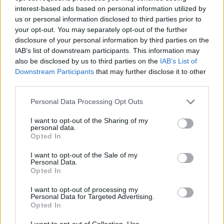
jellemzi a mai napig), a hangzás mégis mindig
interest-based ads based on personal information utilized by
fejlődött valamerre és ezen a szűk dreampopos
us or personal information disclosed to third parties prior to
tartományon belül a fokozatos építkezés elvével
your opt-out. You may separately opt-out of the further
messzire és meglepően nagy népszerűségig jutottak.
disclosure of your personal information by third parties on the
A szobazenés bemutatkozás után a 2008-as
IAB’s list of downstream participants. This information may
also be disclosed by us to third parties on the
IAB’s List of
Devotion
ön teltebb lett a sound és soulos a hangulat,
Downstream Participants
that may further disclose it to other
a már komoly rajongótábort (fesztivál-headliner
third parties.
pozíciót) hozó 2010-es
Teen Dream
en tovább nőtt az
élő dob szerepe és végképp belakták sajátos zenei
Please note that this website/app uses one or more Google
Personal Data Processing Opt Outs
világukat, amit a 2012-es
Bloom
mal már
services and may gather and store information including but
magabiztosa uraltak. Ahogy írtuk annak a lemeznek
not limited to your visit or usage behaviour. You may click to
I want to opt-out of the Sharing of my
a recenziójában:
"a Beach House-életmű egyes fejezetei
personal data.
grant or deny consent to Google and its third-party tags to
Opted In
egy nagy egész részét képezik és bővítik, ugyanazt a
use your data for below specified purposes in below Google
gondolatkört járják körbe mindig egy kicsit más
consent section.
I want to opt-out of the Sale of my
szemszögből, a fókuszba mindig egy kicsit mást
Personal Data.
Opted In
helyezve" -
ezúttal is így van. Most a már-már
monumentális hatás helyett visszatértek a korábbi,
I want to opt-out of processing my
dobgépes, szellősebb hangtérbe, tovább élesedtek a
Personal Data for Targeted Advertising.
gitárok, shoegaze-esebbek a dalok - az összhatás
Opted In
viszont nagyjából változatlan.
I want to opt-out of Collection, Use,