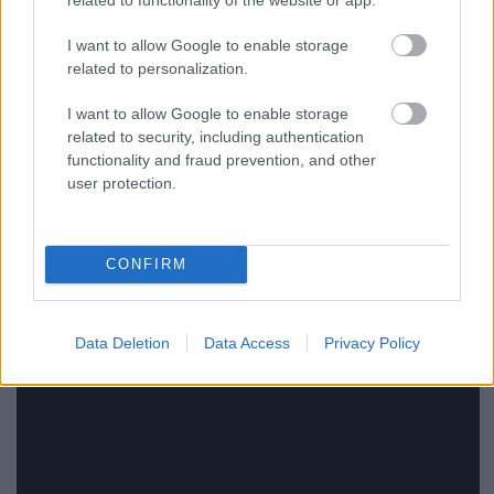
A
Depression Cherry
itt hallgatható teljes
I want to allow Google to enable storage
egészében
.
related to personalization.
I want to allow Google to enable storage
a lemezt felvezető
Sparks
:
related to security, including authentication
functionality and fraud prevention, and other
user protection.
CONFIRM
Data Deletion
Data Access
Privacy Policy