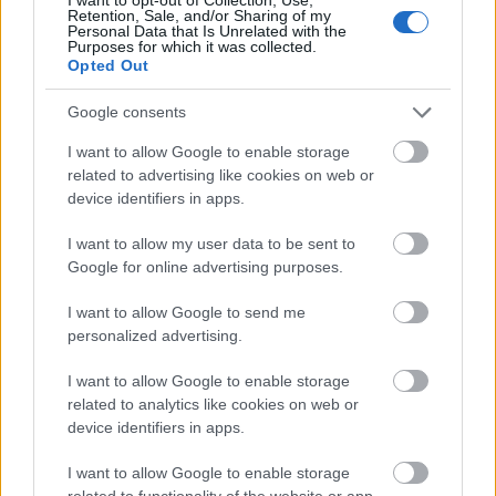
Retention, Sale, and/or Sharing of my
Personal Data that Is Unrelated with the
Purposes for which it was collected.
2009-BEN, AMSZTERDAMBAN KÉSZÜLT
Opted Out
NAGYINTERJÚNK VICTORIA LEGRANDDAL.
Google consents
A lemez vörös bársonyborításban fog megjelenni
I want to allow Google to enable storage
vinylen (1971-ben már kijött egy ilyen kiadvány: az
related to advertising like cookies on web or
olasz
Peppino Di Capri lemeze vörös és zöld
device identifiers in apps.
bársonyban
), a zenekar weboldalán működik egy
I want to allow my user data to be sent to
Single finder
opció, amelyen kedvenc Beach House-
Google for online advertising purposes.
dalainkat bejelölve kapunk nekünk jó eséllyel tetsző
új dalokat, aztán működik egy
Setlist creator
,
I want to allow Google to send me
amivel a nemrég startolt és az egész őszt lefedő,
personalized advertising.
masszív turné egyes állomásain jelölhetünk be
három kedvenc dalt, és az így született kívánságlista
I want to allow Google to enable storage
jó eséllyel befolyásolja majd az adott napi setlistet
related to analytics like cookies on web or
(Európában október 24. és november 24. között
device identifiers in apps.
koncerteznek, hozzánk legközelebb november 17-én
Münchenben).
I want to allow Google to enable storage
related to functionality of the website or app.