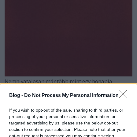
Nemhivatalosan már több mint egy hónapja
kiszivárgott, már számos kritika megjelent róla, de
mostantól az NPR oldalán hivatalosan is
Blog -
Do Not Process My Personal Information
meghallgatható a kilencszámos anyag. A Beach
House 2006-os címnélküli debütálása óta ugye
If you wish to opt-out of the sale, sharing to third parties, or
vajmi keveset változtatott megszólalásán (régi
processing of your personal or sensitive information for
orgonák és szintetizátorok, előre programozott
targeted advertising by us, please use the below opt-out
dobok,
Alex Scally
nagy köröket leíró gitározása és
section to confirm your selection. Please note that after your
Victoria Legrand
hűvösen szenvedélyes éneke
opt-out request is processed you may continue seeing