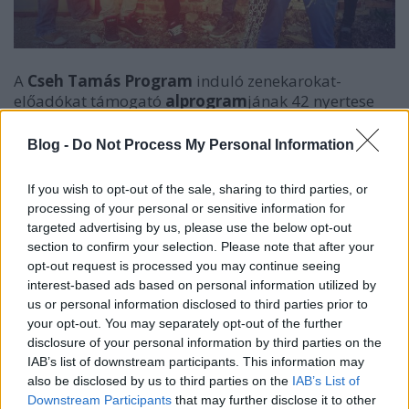
A
Cseh Tamás Program
induló zenekarokat-
előadókat támogató
alprogram
jának 42 nyertese
közül augusztusban 16-ot mutat be a CSTP a
Recorderen, íme az abc-rendben a harmadik, a
Fatal
Blog -
Do Not Process My Personal Information
Error
.
If you wish to opt-out of the sale, sharing to third parties, or
processing of your personal or sensitive information for
A pesti-ceglédi rock and roll-banda karrierje 2009-
targeted advertising by us, please use the below opt-out
ben kezdődött, és úgy emlékeznek, a hangjukat az
section to confirm your selection. Please note that after your
első két évben találták meg. A végleges felállást és a
opt-out request is processed you may continue seeing
saját számírás beindulását követően felpörgött a
interest-based ads based on personal information utilized by
tempó: budapesti klubokban, vidéki városokban,
us or personal information disclosed to third parties prior to
fesztiválokon szerepeltek, 2014-ben pedig
your opt-out. You may separately opt-out of the further
tehetségkutatók sorát (Dobbantó – Szarvas, Roxiget
disclosure of your personal information by third parties on the
– Szigetszentmiklós, ÉTER – Eger) nyerték. Az igazi
IAB’s list of downstream participants. This information may
ritmusváltást azonban a Cseh Tamás Programba
also be disclosed by us to third parties on the
IAB’s List of
kerülésük hozta: a sikeres pályázatot, illetve
Downstream Participants
that may further disclose it to other