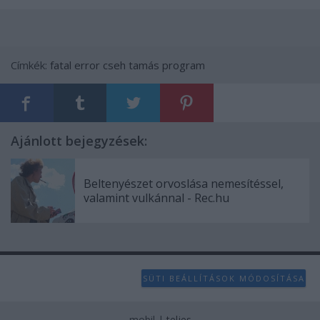
user protection.
Címkék:
fatal error
cseh tamás program
Ajánlott bejegyzések:
Beltenyészet orvoslása nemesítéssel,
valamint vulkánnal - Rec.hu
SÜTI BEÁLLÍTÁSOK MÓDOSÍTÁSA
mobil
|
teljes