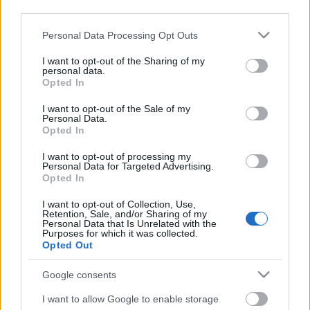
meghallgatást követően
Czutor Zoltán
mentor
third parties.
szárnyai alatt vágtak bele a nagylemezük és új
Please note that this website/app uses one or more Google
klipjük elkészítésébe.
Personal Data Processing Opt Outs
services and may gather and store information including but
not limited to your visit or usage behaviour. You may click to
I want to opt-out of the Sharing of my
Az ismert közösségi oldalon lévő adatlapjuk szerint
personal data.
grant or deny consent to Google and its third-party tags to
„a gitár, a színpad és a lányok” iránt érdeklődő Fatal
Opted In
use your data for below specified purposes in below Google
Error a hazai koncertélet egyik legvagányabb
consent section.
„zöldfülűje” volt már 2014-ben is. Fesztiválokon –
I want to opt-out of the Sale of my
Personal Data.
Rockmaraton, EFOTT, VOLT – léptek fel önállóan,
Opted In
vagy olyan együttesek előzenekaraként, mint a
Punnany Massif
, az
Alvin és a Mókusok
, a
I want to opt-out of processing my
Personal Data for Targeted Advertising.
Supernem
vagy a
Depresszió
. Gyakorlatilag már
Opted In
tavaly ősszel a siker kapujában álltak, amin a Cseh
Tamás Program terelte át őket.
I want to opt-out of Collection, Use,
Retention, Sale, and/or Sharing of my
Personal Data that Is Unrelated with the
A Fatal Error korábban saját kiadásban jelentette
Purposes for which it was collected.
meg
AzRock
című EP-trilógiáját, illetve a
Gonoszak
Opted Out
balladája
című számhoz készült klipjét. A Cseh
Tamás Program támogatásával áprilisban
Google consents
megjelent
Bérlet az életre
című, tíz zúzós dalt
I want to allow Google to enable storage
tartalmazó LP-jük. Ezzel lemezbemutató turnéra is