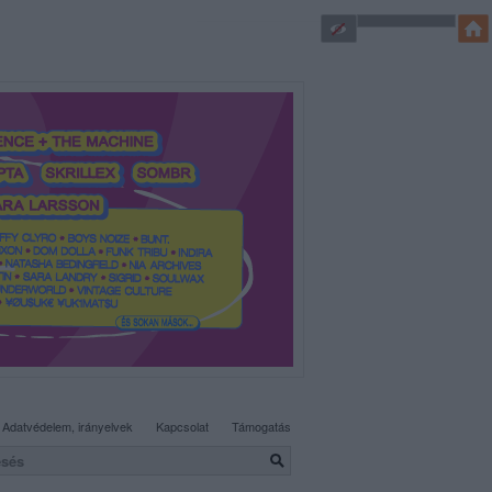
SÜTI BEÁLLÍTÁSOK MÓDOSÍTÁSA
Adatvédelem, irányelvek
Kapcsolat
Támogatás