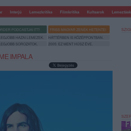
ar
Interjú
Lemezkritika
Filmkritika
Kultsarok
Lemeztásk
SZIG
RDER PODCASTJAI ITT!
FRISS MAGYAR ZENÉK HETENTE!
 LEGJOBB HAZAI LEMEZEK.
HÁTTÉRBEN IS KÖZÉPPONTBAN.
 LEGJOBB SOROZATOK.
2005: EZ MENT HÚSZ ÉVE.
ME IMPALA
SZE