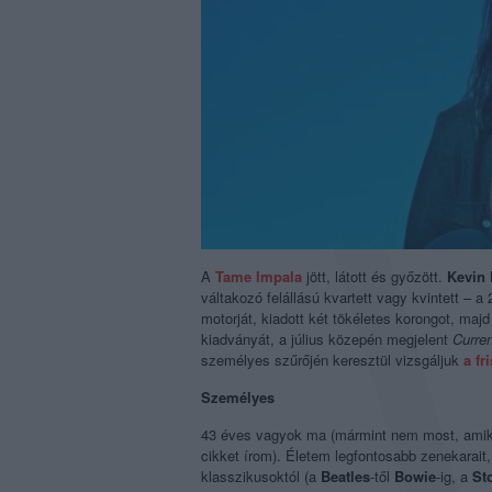
A
Tame Impala
jött, látott és győzött.
Kevin 
váltakozó felállású kvartett vagy kvintett – 
motorját, kiadott két tökéletes korongot, maj
kiadványát, a július közepén megjelent
Curre
személyes szűrőjén keresztül vizsgáljuk
a fr
Személyes
43 éves vagyok ma (mármint nem most, amiko
cikket írom). Életem legfontosabb zenekarait,
klasszikusoktól (a
Beatles
-től
Bowie
-ig, a
St