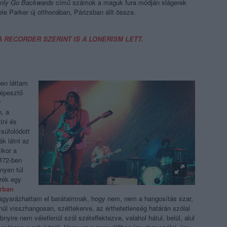
Only Go Backwards
című számok a maguk fura módján slágerek
fele Parker új otthonában, Párizsban állt össze.
 RECORDER SZERINT IS A LONERISM LETT.
en láttam
képesztő
y
n, a
ini és
súfolódott
ák látni az
ikor a
B72-ben
nyen túl
erék egy
orban
agyarázhattam el barátaimnak, hogy nem, nem a hangosítás szar,
nül visszhangosan, széttekerve, az érthetetlenség határán szólal
ire nem véletlenül szól széteffektezve, valahol hátul, belül, alul