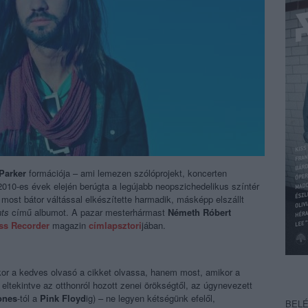
Parker
formációja – ami lemezen szólóprojekt, koncerten
a 2010-es évek elején berúgta a legújabb neopszichedelikus színtér
d most bátor váltással elkészítette harmadik, másképp elszállt
nts
című albumot. A pazar mesterhármast
Németh Róbert
iss Recorder
magazin
címlapsztori
jában.
r a kedves olvasó a cikket olvassa, hanem most, amikor a
 eltekintve az otthonról hozott zenei örökségtől, az úgynevezett
ones
-tól a
Pink Floyd
ig) – ne legyen kétségünk efelől,
BEL