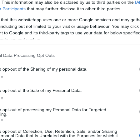
Floydot, a barokkpopot, a pszichedelikus Becket, a
. This information may also be disclosed by us to third parties on the
IA
Flaming Lips
-t és még számos olyan zenei elemet, ami
Participants
that may further disclose it to other third parties.
kiemelte az aktuális időből és időtlen kontextusba,
praktikusan a legkedvencebb kedvencek mellé pakolta ezt
 that this website/app uses one or more Google services and may gath
az ausztrál zenekart.
including but not limited to your visit or usage behaviour. You may click 
 to Google and its third-party tags to use your data for below specifi
ogle consent section.
Start (2007)
Azt a zenekart, ami nem is zenekar igazából, inkább Kevin
l Data Processing Opt Outs
Parker multiinstrumentalista-dalszerző-énekes egotripje
zenekari burokba ágyazva. 2007-ben a Tame Impala Parker
o opt-out of the Sharing of my personal data.
hálószobaprojektjeként indult, a zenész szólóban rögzített
gészen elképesztő, hogy még tíz év sem telt el azóta, akkor a
In
lyság, ma pedig már nyoma sincsen), majd amikor egy év múlva
ált maga mellé két zenészt, a basszusgitáros
Dominic Simper
t és
o opt-out of the Sale of my Personal Data.
k az utóbbi tagja a zenekarnak). Ebben az évben jelent meg a Tame
In
üli EP, amit Parker majdnem egyedül, Watson társaságában vett
to opt-out of processing my Personal Data for Targeted
ing.
In
o opt-out of Collection, Use, Retention, Sale, and/or Sharing
 idején, a
ersonal Data that Is Unrelated with the Purposes for which it
pala-
lected.