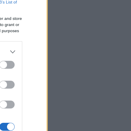
B’s List of
er and store
to grant or
ed purposes