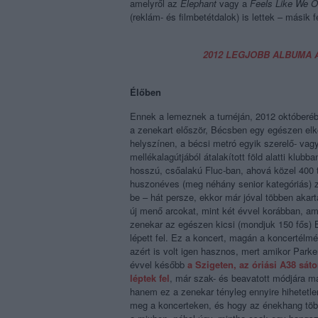
amelyről az
Elephant
vagy a
Feels Like We 
(reklám- és filmbetétdalok) is lettek – másik 
2012 LEGJOBB ALBUMA A
Élőben
Ennek a lemeznek a turnéján, 2012 októberéb
a zenekart először, Bécsben egy egészen el
helyszínen, a bécsi metró egyik szerelő- vag
mellékalagútjából átalakított föld alatti klubba
hosszú, csőalakú Fluc-ban, ahová közel 400 t
huszonéves (meg néhány senior kategóriás) z
be – hát persze, ekkor már jóval többen akart
új menő arcokat, mint két évvel korábban, am
zenekar az egészen kicsi (mondjuk 150 fős) 
lépett fel. Ez a koncert, magán a koncertélmé
azért is volt igen hasznos, mert amikor Park
évvel később
a Szigeten, az óriási A38 sát
léptek fel
, már szak- és beavatott módjára m
hanem ez a zenekar tényleg ennyire hihetetle
meg a koncerteken, és hogy az énekhang többny