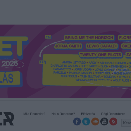
Mi a Recorder?
Hol a Recorder?
Előfizetés
Régi Recorderek