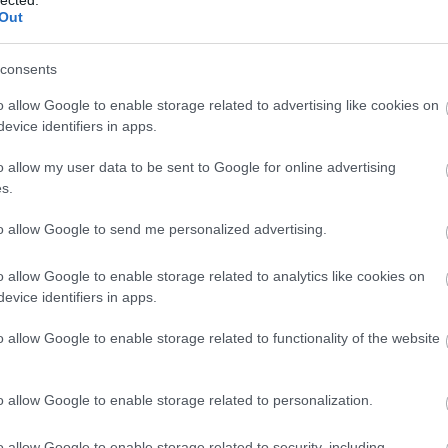
en, bár ami
Out
hogy ezt a
nerspeaker
consents
erre a New
eg a Rolling
o allow Google to enable storage related to advertising like cookies on
ényleg úgy
evice identifiers in apps.
égén vették
s, viszont
égis jelen
o allow my user data to be sent to Google for online advertising
számolni
s.
írtam
eni, ez a
to allow Google to send me personalized advertising.
ezt is
 tagjai
o allow Google to enable storage related to analytics like cookies on
nem fakadt
evice identifiers in apps.
zközösségben, amelynek Parker is tagja volt, mindenkinek
ön bejáratú agymenése.
„A Tame Impala csak egy szelete annak a
 megy”
– nyilatkozta a zenész már később, 2012-ben. A felvételek
o allow Google to enable storage related to functionality of the website
k között, egy nyugat-ausztráliai, tengerparti kilátással
az áram, és ilyenkor egész rögzített elemek vesztek el. A munka
ünk egy menő stúdióba, ahol valami idegen megfejti, hogyan
o allow Google to enable storage related to personalization.
zurdan hangzik”
, mondta Parker. A keverésbe ettől függetlenül
ann
t, a
Mercury Rev
basszusgitárosát, aki producerként akkor
o allow Google to enable storage related to security, including