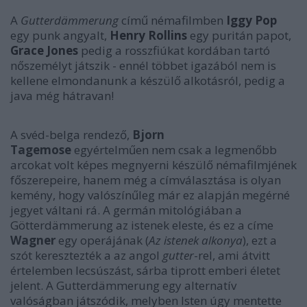
A
Gutterdämmerung
című némafilmben
Iggy Pop
egy punk angyalt,
Henry Rollins
egy puritán papot,
Grace Jones
pedig a rosszfiúkat kordában tartó
nőszemélyt játszik - ennél többet igazából nem is
kellene elmondanunk a készülő alkotásról, pedig a
java még hátravan!
A svéd-belga rendező,
Bjorn
Tagemose
egyértelműen nem csak a legmenőbb
arcokat volt képes megnyerni készülő némafilmjének
főszerepeire, hanem még a címválasztása is olyan
kemény, hogy valószínűleg már ez alapján megérné
jegyet váltani rá. A germán mitológiában a
Götterdämmerung az istenek eleste, és ez a címe
Wagner
egy operájának (
Az istenek alkonya
), ezt a
szót keresztezték a az angol
gutter
-rel, ami átvitt
értelemben lecsúszást, sárba tiprott emberi életet
jelent. A Gutterdämmerung egy alternatív
valóságban játszódik, melyben Isten úgy mentette