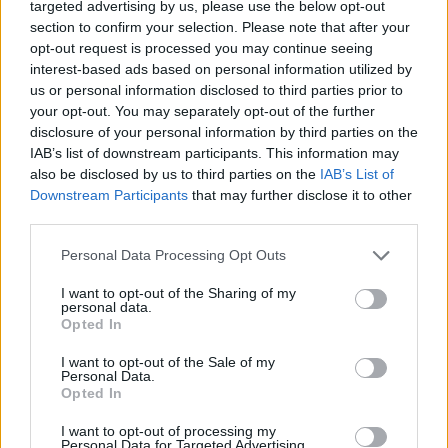
ez jelenleg. Azt pedig még nem is említettük, hogy a
targeted advertising by us, please use the below opt-out
némafilmről lévén szó, természetesen a zene nagy
section to confirm your selection. Please note that after your
szerepet játszik a produkcióban, viszont béna
opt-out request is processed you may continue seeing
zongora helyett a vászon alatt egy igen hangos élő
interest-based ads based on personal information utilized by
zenekar játssza majd el a soundtracket minden
us or personal information disclosed to third parties prior to
egyes előadáson! A női főszerepet egyébként a
your opt-out. You may separately opt-out of the further
londoni National Theatre gyönyörű fiatal
disclosure of your personal information by third parties on the
IAB’s list of downstream participants. This information may
színésznője,
Olivia Vinall
játssza majd, aki
also be disclosed by us to third parties on the
IAB’s List of
korábban feltűnt a
Doctor Who
című sorozat
Downstream Participants
that may further disclose it to other
epizódszereplőjeként is. A bemutató időpontját
third parties.
egyelőre még nem tudni sajnos.
Please note that this website/app uses one or more Google
Personal Data Processing Opt Outs
services and may gather and store information including but
A Gutterdämmerung beharangozó kisfilmje:
not limited to your visit or usage behaviour. You may click to
I want to opt-out of the Sharing of my
personal data.
grant or deny consent to Google and its third-party tags to
Opted In
use your data for below specified purposes in below Google
consent section.
I want to opt-out of the Sale of my
Personal Data.
Opted In
I want to opt-out of processing my
Personal Data for Targeted Advertising.