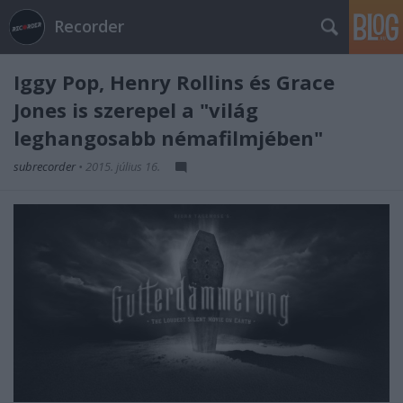
Recorder
Iggy Pop, Henry Rollins és Grace
Jones is szerepel a "világ
leghangosabb némafilmjében"
subrecorder
•
2015. július 16.