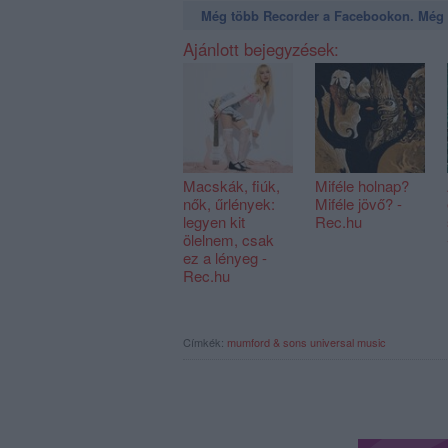
Még több Recorder a Facebookon. Még t
Ajánlott bejegyzések:
Macskák, fiúk,
Miféle holnap?
nők, űrlények:
Miféle jövő? -
legyen kit
Rec.hu
ölelnem, csak
ez a lényeg -
Rec.hu
Címkék:
mumford & sons
universal music