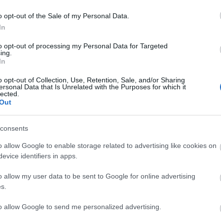
zedett és jól átgondolt. Tehát azt a bizonyos lécet olyan
súrolják.
o opt-out of the Sale of my Personal Data.
In
to opt-out of processing my Personal Data for Targeted
ing.
In
o opt-out of Collection, Use, Retention, Sale, and/or Sharing
ersonal Data that Is Unrelated with the Purposes for which it
lected.
Out
consents
o allow Google to enable storage related to advertising like cookies on
evice identifiers in apps.
o allow my user data to be sent to Google for online advertising
s.
to allow Google to send me personalized advertising.