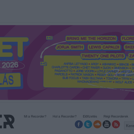
Mi a Recorder?
Hol a Recorder?
Előfizetés
Régi Recorderek