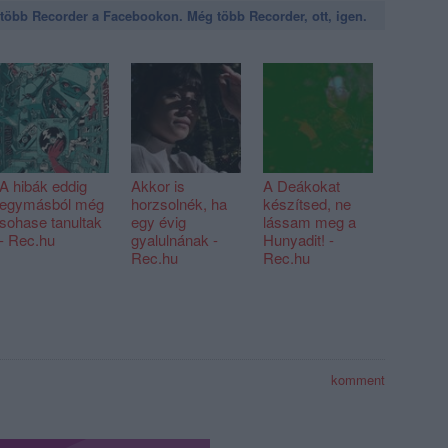
öbb Recorder a Facebookon. Még több Recorder, ott, igen.
A hibák eddig
Akkor is
A Deákokat
egymásból még
horzsolnék, ha
készítsed, ne
sohase tanultak
egy évig
lássam meg a
- Rec.hu
gyalulnának -
Hunyadit! -
Rec.hu
Rec.hu
komment