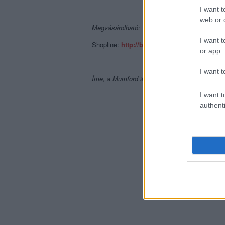
I want t
web or d
Megvásárolható:
I want t
Shopline:
http://bit.ly/1FK671m
or app.
I want t
Íme, a Mumford & Sons új albumának négy élő 
I want t
authenti