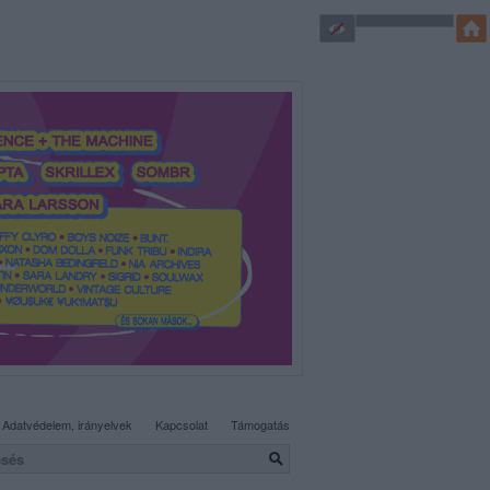
SÜTI BEÁLLÍTÁSOK MÓDOSÍTÁSA
Adatvédelem, irányelvek
Kapcsolat
Támogatás