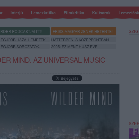
ar
Interjú
Lemezkritika
Filmkritika
Kultsarok
Lemeztásk
SZIG
RDER PODCASTJAI ITT!
FRISS MAGYAR ZENÉK HETENTE!
 LEGJOBB HAZAI LEMEZEK.
HÁTTÉRBEN IS KÖZÉPPONTBAN.
 LEGJOBB SOROZATOK.
2005: EZ MENT HÚSZ ÉVE.
ER MIND. AZ UNIVERSAL MUSIC
SZE