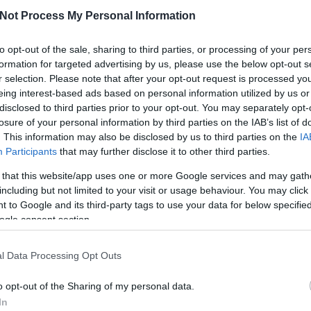
Not Process My Personal Information
st igazán elhozó 2012-es
Babel
elkészítésével igen magasra
. A Petőfi Csarnokban adott teltházas koncert és olyan slágerek,
to opt-out of the sale, sharing to third parties, or processing of your per
a, ha lélegzetvisszafojtva várta a magyar közönség a folytatást,
formation for targeted advertising by us, please use the below opt-out s
r selection. Please note that after your opt-out request is processed y
eing interest-based ads based on personal information utilized by us or
zással megalakulása óta folyamatosan úton van, így a 2013-as
disclosed to third parties prior to your opt-out. You may separately opt-
első hosszabb szünetük. Persze ezt az időt sem töltötték tétlenül,
losure of your personal information by third parties on the IAB’s list of
nal
zenekarból ismert
Aaron Dessner
társaságában egy New
a felfedezték maguknak a különböző vintage erősítők és gitárok
. This information may also be disclosed by us to third parties on the
IA
Participants
that may further disclose it to other third parties.
ont ennek az élménynek köszönhetően új vizekre evez új,
Wilder
 that this website/app uses one or more Google services and may gath
Believe
kislemezdal már éreztette a közönséggel, hogy a
including but not limited to your visit or usage behaviour. You may click 
érbe szorítják, és egy sokkal gitárközpontúbb anyagra
 to Google and its third-party tags to use your data for below specifi
zután érkező dalok (
The Wolf
,
Snake Eyes
), melyekhez nem
ogle consent section.
 vitathatatlanul napjaink egyik legerőteljesebb élő produkcióját
tatni a nagyvilágnak is. Így egy sor élő videót osztottak meg,
, és amelyek tomboló közönség nélkül is megmutatják, milyen
l Data Processing Opt Outs
o opt-out of the Sharing of my personal data.
tánozhatatlan atmoszféra azonban maradt. A zenekar saját
rábban ennyire együttműködve, ami meg is látszik: a Mumford &
In