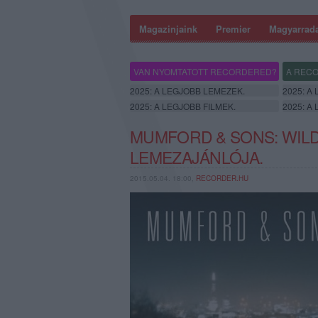
Magazinjaink
Premier
Magyarrad
VAN NYOMTATOTT RECORDERED?
A RECO
2025: A LEGJOBB LEMEZEK.
2025: A
2025: A LEGJOBB FILMEK.
2025: A
MUMFORD & SONS: WILD
LEMEZAJÁNLÓJA.
2015.05.04. 18:00,
RECORDER.HU