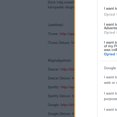
Sons még sosem volt ennyire koherens, összes
könnyedén átugrották, hogy még csak nem is 
I want t
Opted 
Letölthető:
I want 
Advertis
Opted 
iTunes:
http://apple.co/1I7soGH
iTunes Deluxe:
http://apple.co/1JLbIXO
I want t
of my P
was col
Opted 
Meghallgatható:
Google 
Deezer:
http://bit.ly/1JLbu2O
I want t
Deezer Deluxe:
http://bit.ly/1zrGz85
web or d
Spotify:
http://spoti.fi/1JLbyPY
I want t
Spotify Deluxe:
http://spoti.fi/1E8L2bv
purpose
Google:
http://bit.ly/1DZ3moy
I want 
Google Deluxe:
http://bit.ly/1DZ3fcu