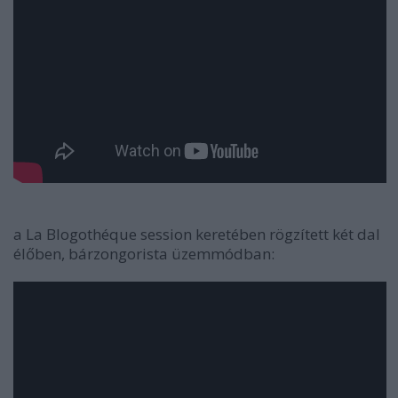
a La Blogothéque session keretében rögzített két dal
élőben, bárzongorista üzemmódban: