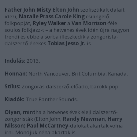
Father John Misty
Elton John
szofisztikált dalait
idézi,
Natalie Prass
Carole King
csilingelő
folkpopját,
Ryley Walker
a
Van Morrison
-féle
soulos folkjazz-t – a hetvenes évek idén újra nagyon
trendi és ebbe a sorba illeszkedik a zongorista-
dalszerző-énekes
Tobias Jesso Jr.
is.
Indulás:
2013.
Honnan:
North Vancouver, Brit Columbia, Kanada.
Stílus:
Zongorás dalszerző-előadó, barokk pop.
Kiadók:
True Panther Sounds.
Olyan, mint
ha a hetvenes évek eleji dalszerző-
zongoristák (Elton John,
Randy Newman
,
Harry
Nilsson
)
Paul McCartney
-dalokat akartak volna
írni. Mondjuk néha akartak is.