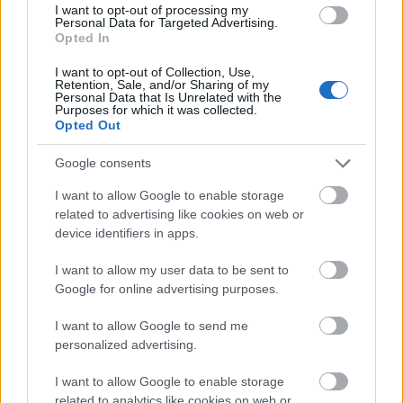
I want to opt-out of processing my
Personal Data for Targeted Advertising.
Radarjel-erősség:
Ha rendesen beüt a 70s crooner-
Opted In
revival, akkor még sztár is lehet, ha nem, akkor akár
I want to opt-out of Collection, Use,
fokozatos felejtő is lehet a sorsa.
Retention, Sale, and/or Sharing of my
Personal Data that Is Unrelated with the
Purposes for which it was collected.
Opted Out
az egyszerű eszközökkel, cicomázások nélküli
produceri munkával szép hatást elérő
Goon
, teljes
Google consents
egészében:
I want to allow Google to enable storage
related to advertising like cookies on web or
device identifiers in apps.
I want to allow my user data to be sent to
Google for online advertising purposes.
I want to allow Google to send me
personalized advertising.
I want to allow Google to enable storage
related to analytics like cookies on web or