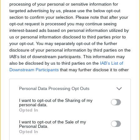
leszámítva nagyobb csinnadratta nélkül, tisztes
processing of your personal or sensitive information for
targeted advertising by us, please use the below opt-out
médiavisszhang közepette jelent meg az igen
section to confirm your selection. Please note that after your
lelkesen fogadott
Goon
című bemutatkozó album
.
opt-out request is processed you may continue seeing
Ami tényleg olyan, mintha egy hetvenes évekbeli
interest-based ads based on personal information utilized by
kaliforniai zongorás poplemez lenne, de a csavar
us or personal information disclosed to third parties prior to
benne az, hogy ezzel együtt sem anakronisztikus,
your opt-out. You may separately opt-out of the further
öreges vagy izgalommentes, hanem éppen az
disclosure of your personal information by third parties on the
ellenkezője.
IAB’s list of downstream participants. This information may
also be disclosed by us to third parties on the
IAB’s List of
Megjelenések
: A
Goon
című debütlemez most
Downstream Participants
that may further disclose it to other
márciusban, korábban (2014 nyarán) csak egy
third parties.
erősen (300 db-ra) limitált, öt különböző színű,
egyoldalas flexi 7”-kollekció, öt demódallal.
Please note that this website/app uses one or more Google
Personal Data Processing Opt Outs
services and may gather and store information including but
Mellékprojektek:
Haverkodás a Haim-tesókkal.
not limited to your visit or usage behaviour. You may click to
I want to opt-out of the Sharing of my
personal data.
grant or deny consent to Google and its third-party tags to
Opted In
Szexepil:
A bongyor fürtjei.
use your data for below specified purposes in below Google
consent section.
I want to opt-out of the Sale of my
Legnagyobb eredmény, elismerés
: Menő
Personal Data.
Opted In
producerek álltak dalai mellé, menő kiadó
szerződtette, menő kritikákat kap debütálása.