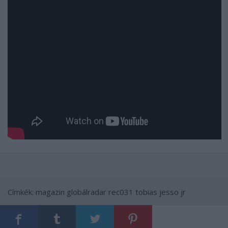
Címkék:
magazin
globálradar
rec031
tobias jesso jr