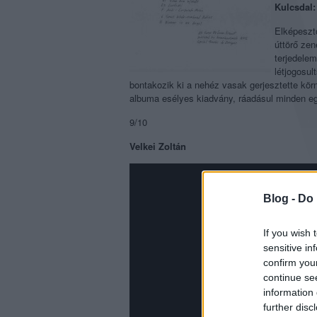
Kulcsdal:
Elképeszt
úttörő zen
terjedelem
létjogosu
bontakozik ki a nehéz vasak gerjesztette körn
albuma esélyes kiadvány, ráadásul minden egy
9/10
Velkei Zoltán
Blog -
Do 
If you wish 
sensitive in
confirm you
continue se
information 
further disc