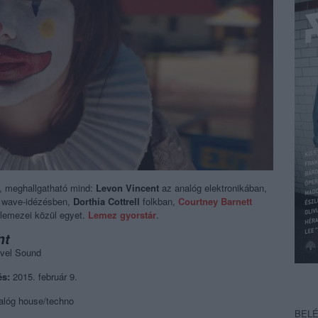
, meghallgatható mind:
Levon Vincent
az analóg elektronikában,
 wave-idézésben,
Dorthia Cottrell
folkban,
Courtney Barnett
ő lemezei közül egyet.
Lemez gyorstár
.
nt
vel Sound
és:
2015. február 9.
alóg house/techno
BEL