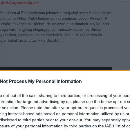
Anti-Corporate Music
ően durva 4LP-s kiadásban jelentette meg első szerzői albumát az
éiről ismert New York-i house/techno producer, Levon Vincent. A
 elsőre felvágásnak tűnhet, de ez azon ritka darabok egyike, ahol
ltsága van: rengeteg slágergyanús, masszív dallam és ritmus
yezetben, gyakorlatilag szürke foltok nélkül. A zsánerben év
es bakelit más artworkkel díszített.
Not Process My Personal Information
to opt-out of the sale, sharing to third parties, or processing of your per
formation for targeted advertising by us, please use the below opt-out s
r selection. Please note that after your opt-out request is processed y
eing interest-based ads based on personal information utilized by us or
disclosed to third parties prior to your opt-out. You may separately opt-
losure of your personal information by third parties on the IAB’s list of