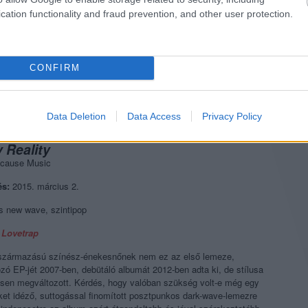
cation functionality and fraud prevention, and other user protection.
CONFIRM
Data Deletion
Data Access
Privacy Policy
 Reality
cause Music
és:
2015. március 2.
 new wave, szintipop
Lovetrap
 származású színész-énekesnőnek nem ez az első lemeze,
ó EP-jét 2007-ben, debütáló albumát 2012-ben adta ki, de stílusa
jesen megváltozott. Kérdés, hogy valóban szükség volt-e még egy
ket idéző, suttogással finomított posztpunkos dark-wave-lemezre