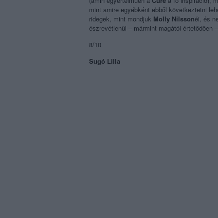
(amin egyértelműen a
Cure
a fő inspiráció), 
mint amire egyébként ebből következtetni le
ridegek, mint mondjuk
Molly Nilsson
éi, és 
észrevétlenül – mármint magától értetődően –
8/10
Sugó Lilla