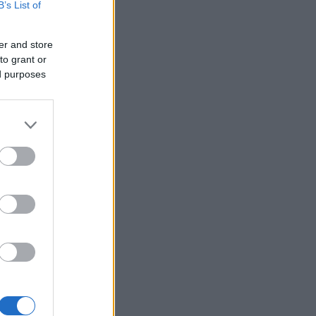
B’s List of
er and store
to grant or
ed purposes