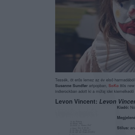
Tessék, öt erős lemez az év első harmadából
Susanne
Sundfør
artpopban,
SoKo
80s new
indierockban adott ki a műfaj idei kiemelked
Levon Vincent:
Levon Vince
Kiadó:
No
Megjelen
Stílus:
an