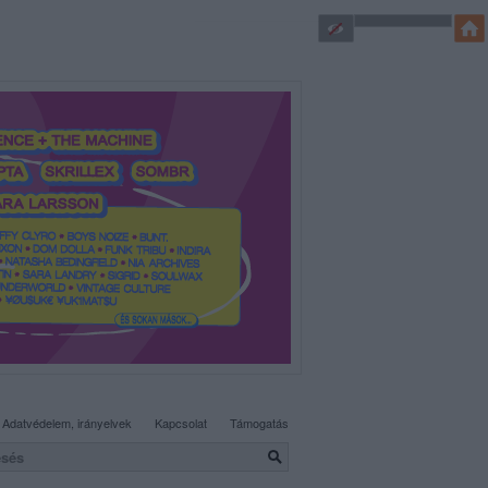
SÜTI BEÁLLÍTÁSOK MÓDOSÍTÁSA
Adatvédelem, irányelvek
Kapcsolat
Támogatás