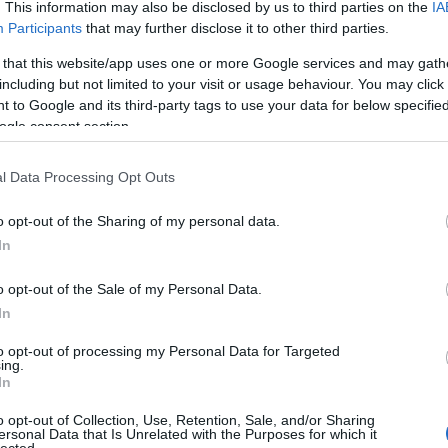
. This information may also be disclosed by us to third parties on the
IA
Participants
that may further disclose it to other third parties.
 that this website/app uses one or more Google services and may gath
including but not limited to your visit or usage behaviour. You may click 
 to Google and its third-party tags to use your data for below specifi
ogle consent section.
l Data Processing Opt Outs
o opt-out of the Sharing of my personal data.
In
 Songs
ner Norway / Sonnet Sound
o opt-out of the Sale of my Personal Data.
In
és:
2015. február 16.
to opt-out of processing my Personal Data for Targeted
pop
ing.
In
Fade Away
os-zongorás Susanne Sundfør hazájában, Norvégiában már jópár
o opt-out of Collection, Use, Retention, Sale, and/or Sharing
ersonal Data that Is Unrelated with the Purposes for which it
népszerűbb dalszerző-énekesnők közé tartozik,
The Brothel
című,
lected.