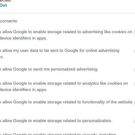
erelés felé nyitó 2010-es harmadik nagylemezével futott be,
Out
álkozik az országból való kitöréssel is és erre a mostani
és
M83
-közreműködései megalapozták nemzetközi hírnevét, ha
r be is futott volna, hiszen a skandináv vonal legjobb
consents
i
-féle érzékenység, a
Robyn
-féle popvéna és az
Annie
-féle
tozatos, ambiciózus és igen magabiztos.
Florence
és gépezete
o allow Google to enable storage related to advertising like cookies on
atérni.
evice identifiers in apps.
o allow my user data to be sent to Google for online advertising
s.
to allow Google to send me personalized advertising.
o allow Google to enable storage related to analytics like cookies on
evice identifiers in apps.
o allow Google to enable storage related to functionality of the website
o allow Google to enable storage related to personalization.
o allow Google to enable storage related to security, including