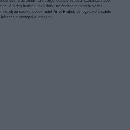
mindenesetre az album azért átgondoltabb és jóval szórakoztatóbb,
hetne. A hideg füstben úszó dalok az énekhang miatt kevésbé
nem is olyan szétkenődőek, mint
Ariel Pink
éi, aki egyébként szinte
 kétszer is szerepel a lemezen.