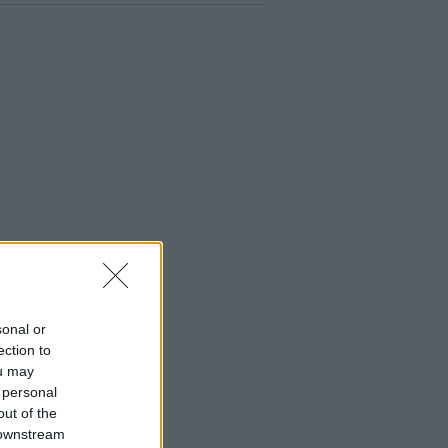
sonal or
ection to
ou may
 personal
out of the
 downstream