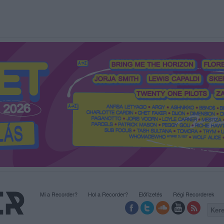
Mi a Recorder?
Hol a Recorder?
Előfizetés
Régi Recorderek