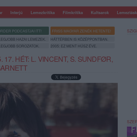
ar
Interjú
Lemezkritika
Filmkritika
Kultsarok
Lemeztásk
SZIG
RDER PODCASTJAI ITT!
FRISS MAGYAR ZENÉK HETENTE!
 LEGJOBB HAZAI LEMEZEK.
HÁTTÉRBEN IS KÖZÉPPONTBAN.
 LEGJOBB SOROZATOK.
2005: EZ MENT HÚSZ ÉVE.
 17. HÉT: L. VINCENT, S. SUNDFØR,
 BARNETT
SZE