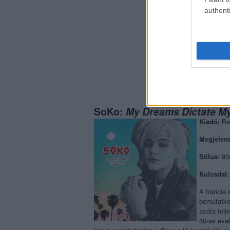
authenti
SoKo:
My Dreams Dictate My
Kiadó:
Be
Megjelen
Stílus:
80s
Kulcsdal:
A francia
bemutatkoz
azóta tel
80-as éve