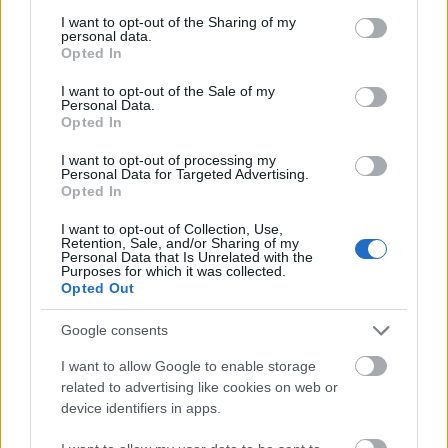
services and may gather and store information including but
a lehető legtávolabb tőle.
not limited to your visit or usage behaviour. You may click to
I want to opt-out of the Sharing of my
personal data.
grant or deny consent to Google and its third-party tags to
Opted In
use your data for below specified purposes in below Google
Clarence Clarity friss videója:
consent section.
I want to opt-out of the Sale of my
Personal Data.
Opted In
I want to opt-out of processing my
Personal Data for Targeted Advertising.
Opted In
I want to opt-out of Collection, Use,
Retention, Sale, and/or Sharing of my
Personal Data that Is Unrelated with the
Purposes for which it was collected.
Opted Out
Google consents
I want to allow Google to enable storage
related to advertising like cookies on web or
device identifiers in apps.