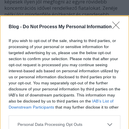
képesek ilyen jól megfogni az egyre rövidebb
koncentrációs idővel rendelkező fiatalokat. Zenéje
nélkülöz mindenféle építkezést és csendesebb
átkötést, hiszen kinek van ma már ideje ilyenekre?!
Bemutatkozó lemezén ellenben egymást érik az
Blog -
Do Not Process My Personal Information
epikus kiteljesedések, és címével ellentétben (
NO
NOW
) mindig csak a most, a most, a MOST a lényeg
If you wish to opt-out of the sale, sharing to third parties, or
és ennek művészi szintű művelésétől válik annyira
processing of your personal or sensitive information for
jelenidejűvé Clarence Clarity.
targeted advertising by us, please use the below opt-out
section to confirm your selection. Please note that after your
18+ JÖHET MÉG? TESSÉK: A TOP 10 KORHATÁROS
opt-out request is processed you may continue seeing
VIDEÓ 2014-BŐL ITT!
interest-based ads based on personal information utilized by
us or personal information disclosed to third parties prior to
Az előadó videóiban mindig az internet-kultúra
your opt-out. You may separately opt-out of the further
sötétebb bugyraiból merít, a
Craig Murray
által
disclosure of your personal information by third parties on the
jegyzett Buck-Toothed Particle Smashers ráadásul
IAB’s list of downstream participants. This information may
még bír némi horror-ízzel is, hiába fordítanánk el
also be disclosed by us to third parties on the
IAB’s List of
Downstream Participants
that may further disclose it to other
legszívesebben a tekintetünket az emberi test
third parties.
különböző funkcióit és szerveit "bemutató" klipről,
az agyunk képtelen nem figyelni az ingerhadjáratra.
Please note that this website/app uses one or more Google
Personal Data Processing Opt Outs
Epilepsziás rohamokra hajlamosak tartsák magukat