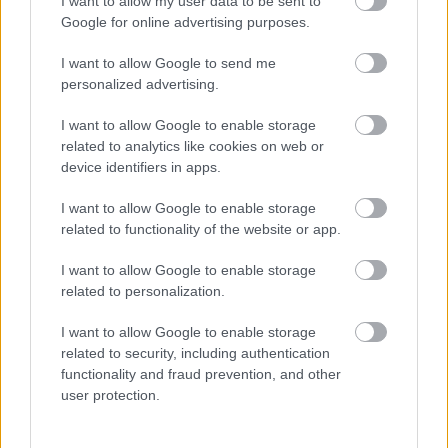
I want to allow my user data to be sent to
Google for online advertising purposes.
I want to allow Google to send me
personalized advertising.
és további két idei Clarence Clarity-videó, ne is
kérdezze senki, mi az, amit lát:
I want to allow Google to enable storage
related to analytics like cookies on web or
device identifiers in apps.
I want to allow Google to enable storage
related to functionality of the website or app.
I want to allow Google to enable storage
related to personalization.
I want to allow Google to enable storage
related to security, including authentication
functionality and fraud prevention, and other
user protection.