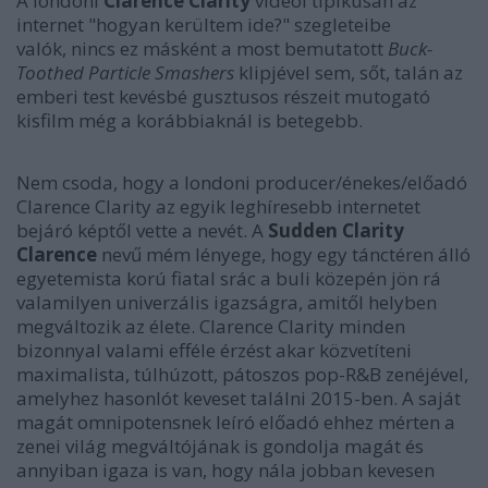
A londoni
Clarence Clarity
videói tipikusan az
internet "hogyan kerültem ide?" szegleteibe
valók, nincs ez másként a most bemutatott
Buck-
Toothed Particle Smashers
klipjével sem, sőt, talán az
emberi test kevésbé gusztusos részeit mutogató
kisfilm még a korábbiaknál is betegebb.
Nem csoda, hogy a londoni producer/énekes/előadó
Clarence Clarity az egyik leghíresebb internetet
bejáró képtől vette a nevét. A
Sudden Clarity
Clarence
nevű mém lényege, hogy egy tánctéren álló
egyetemista korú fiatal srác a buli közepén jön rá
valamilyen univerzális igazságra, amitől helyben
megváltozik az élete. Clarence Clarity minden
bizonnyal valami efféle érzést akar közvetíteni
maximalista, túlhúzott, pátoszos pop-R&B zenéjével,
amelyhez hasonlót keveset találni 2015-ben. A saját
magát omnipotensnek leíró előadó ehhez mérten a
zenei világ megváltójának is gondolja magát és
annyiban igaza is van, hogy nála jobban kevesen