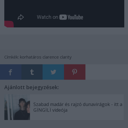
Címkék:
korhatáros
clarence clarity
Ajánlott bejegyzések:
Szabad madár és rajzó dunavirágok - itt a
GÏNGÏLÏ videója