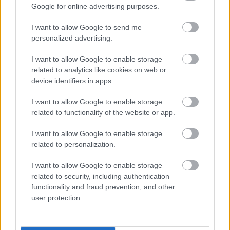
Gyors lapkeresését, jó olvasást!
Google for online advertising purposes.
I want to allow Google to send me
personalized advertising.
A korábbiak (kivéve az elsőt, ami már
sold out
) és az
új lapszám
itt megrendelhető
, és már elő is
I want to allow Google to enable storage
fizethetsz a magazinra
itt
.
related to analytics like cookies on web or
device identifiers in apps.
a korábbi számok fókusztémái:
I want to allow Google to enable storage
related to functionality of the website or app.
a 2011. júliusi REC001
Popzene és nyár
a 2011. szeptemberi REC002
Popzene és
I want to allow Google to enable storage
homoszexualitás
,
related to personalization.
a 2011. novemberi REC003
Popzene és gyerekek
I want to allow Google to enable storage
a 2012. februári REC004
Popzene és drogok
related to security, including authentication
a 2012. májusi REC005
Vidék vs főváros
functionality and fraud prevention, and other
a 2012. augusztusi REC006
Popzene és sport
user protection.
a 2012. októberi REC007
Popzene és divat
a 2012. decemberi REC008
Popzene és édesség