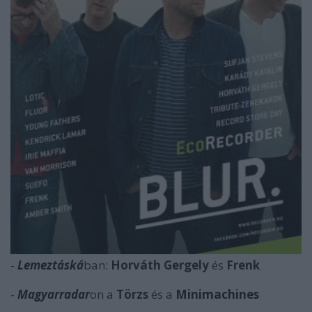
-
Lemeztáská
ban:
Horváth Gergely
és
Frenk
-
Magyarradar
on a
Törzs
és a
Minimachines