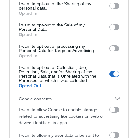
not limited to your visit or usage behaviour. You may click to
I want to opt-out of the Sharing of my
fel
personal data.
grant or deny consent to Google and its third-party tags to
Opted In
use your data for below specified purposes in below Google
-
What The FAQ
ezúttal a
Wellhello
val arató
Fluor
ral
consent section.
I want to opt-out of the Sale of my
Personal Data.
-
Zeneipar
i cikk a Record Store Day-jel foglalkozik
Opted In
-
LP Kollektor
ezúttal a nagyon aktív
Suefo
val
I want to opt-out of processing my
Personal Data for Targeted Advertising.
Opted In
- a
Profül
ben
Prieger Zsolt Kendrick Lamar
zseniális lemezéről ír
I want to opt-out of Collection, Use,
Retention, Sale, and/or Sharing of my
- kiemelt
Lemezkritika
Sufjan Stevens
és a
Young
Personal Data that Is Unrelated with the
Purposes for which it was collected.
Fathers
albumairól
Opted Out
- további sok kis kritika (
Courtney Barnett
,
Google consents
Susanne Sundfor
,
Action Bronson
,
The Very Best
,
Levon Vincent
,
Jam City
,
Lightning Bolt
stb.)
I want to allow Google to enable storage
related to advertising like cookies on web or
- és az áprilisi kínálatból válogató
Programajánló
nk.
device identifiers in apps.
I want to allow my user data to be sent to