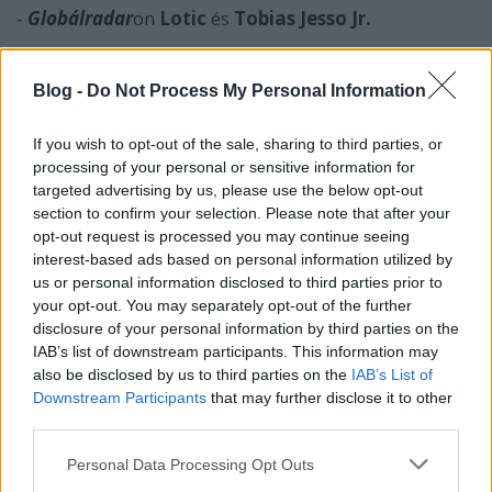
-
Globálradar
on
Lotic
és
Tobias Jesso Jr.
-
Past Perfect
ben
a Kitörés soundtrackje
Blog -
Do Not Process My Personal Information
-
Trend
ben a Tribute-zenekarok hazai körképe
If you wish to opt-out of the sale, sharing to third parties, or
-
Fókusztémá
ban a zenei ökolábnyom méretének
processing of your personal or sensitive information for
alakulásáról, a fesztiválok és a környezetvédelem
targeted advertising by us, please use the below opt-out
viszonyáról, a zöld popdalokról, a vinyl
section to confirm your selection. Please note that after your
újrahasznosításának módjairól írtunk, valamint
opt-out request is processed you may continue seeing
megszólítottunk környezettudatos magyar
interest-based ads based on personal information utilized by
előadókat is
us or personal information disclosed to third parties prior to
your opt-out. You may separately opt-out of the further
-
Front
on a Blur
disclosure of your personal information by third parties on the
IAB’s list of downstream participants. This information may
-
Interjú
k:
az
Amber Smith
-szel és az
Irie Maffiá
val
also be disclosed by us to third parties on the
IAB’s List of
Downstream Participants
that may further disclose it to other
-
Profil
ból
Van Morrison
t néztük meg
third parties.
- a
Világrecorder
is kapcsolódik átvitt módon a
Please note that this website/app uses one or more Google
Personal Data Processing Opt Outs
services and may gather and store information including but
fókusztémához: a Zöld-foki Szigetek zenéjét tárjuk