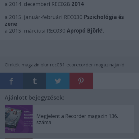
a 2014. decemberi REC028
2014
a 2015. január-februári REC030
Pszichológia és
zene
a 2015. márciusi REC030
Apropó Björk!
.
Címkék:
magazin
blur
rec031
ecorecorder
magazinajánló
Ajánlott bejegyzések:
Megjelent a Recorder magazin 136.
száma