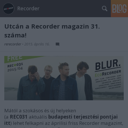
Recorder
Utcán a Recorder magazin 31.
száma!
rerecorder
•
2015. április 16.
Mától a szokásos és új helyeken
(a
REC031
aktuális
budapesti terjesztési pontjai
itt
) lehet felkapni az áprilisi friss Recorder magazint,