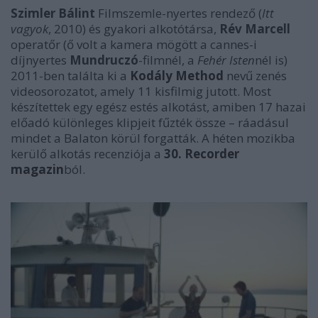
Szimler Bálint
Filmszemle-nyertes rendező (
Itt
vagyok
, 2010) és gyakori alkotótársa,
Rév Marcell
operatőr (ő volt a kamera mögött a cannes-i
díjnyertes
Mundruczó
-filmnél, a
Fehér Isten
nél is)
2011-ben találta ki a
Kodály Method
nevű zenés
videosorozatot, amely 11 kisfilmig jutott. Most
készítettek egy egész estés alkotást, amiben 17 hazai
előadó különleges klipjeit fűzték össze – ráadásul
mindet a Balaton körül forgatták. A héten mozikba
kerülő alkotás recenziója a
30. Recorder
magazin
ból.