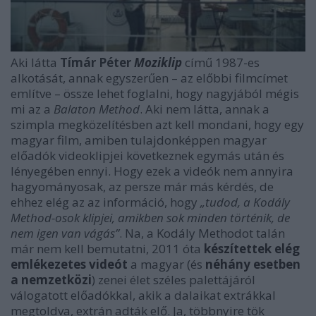
Aki látta
Tímár Péter
Moziklip
című 1987-es
alkotását, annak egyszerűen – az előbbi filmcímet
említve – össze lehet foglalni, hogy nagyjából mégis
mi az a
Balaton Method
. Aki nem látta, annak a
szimpla megközelítésben azt kell mondani, hogy egy
magyar film, amiben tulajdonképpen magyar
előadók videoklipjei következnek egymás után és
lényegében ennyi. Hogy ezek a videók nem annyira
hagyományosak, az persze már más kérdés, de
ehhez elég az az információ, hogy
„tudod, a Kodály
Method-osok klipjei, amikben sok minden történik, de
nem igen van vágás”
. Na, a Kodály Methodot talán
már nem kell bemutatni, 2011 óta
készítettek elég
emlékezetes videót
a magyar (és
néhány esetben
a nemzetközi
) zenei élet széles palettájáról
válogatott előadókkal, akik a dalaikat extrákkal
megtoldva, extrán adták elő. Ja, többnyire tök