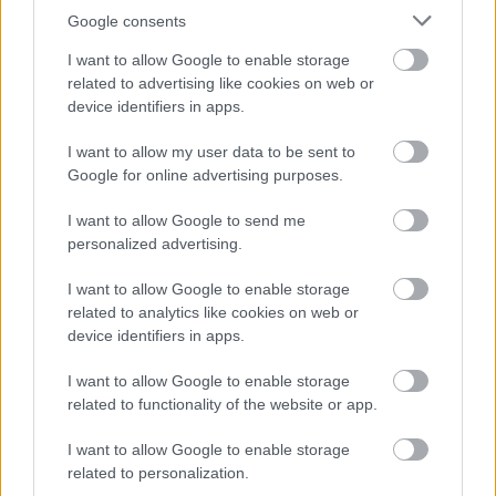
filmben klasszikus nyárfeeling – és ez azért
Google consents
hiányérzetet kelthet.
I want to allow Google to enable storage
related to advertising like cookies on web or
INTERJÚ AZ ALKOTÓKKAL A FILM ELKÉSZÍTÉSÉRŐL.
device identifiers in apps.
I want to allow my user data to be sent to
Az említett 1987-es
Moziklip
az akkori társadalom
Google for online advertising purposes.
korképe szeretett volna lenni, de ha ma megnézzük,
inkább egy korszak vizuális lenyomatát láthatjuk
I want to allow Google to send me
benne, a társadalmi szál inkább megmosolyogtató.
personalized advertising.
A
Balaton Method
sok év múlva talán még
I want to allow Google to enable storage
kevesebbet fog készültének idejéről mesélni, de nem
related to analytics like cookies on web or
is ez volt a célja. A Szimler-Rév páros egy időszak
device identifiers in apps.
zenei keresztmetszetét mozgóképesítette ötletesen,
filmjük leginkább ennek a mementója és vannak
I want to allow Google to enable storage
benne percek, amikor simán azt gondolhatjuk: „hm,
related to functionality of the website or app.
ez a zenekar így egészen rendben van!”
I want to allow Google to enable storage
Dömötör Endre
related to personalization.