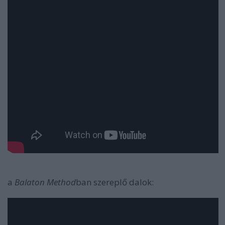
a
Balaton Method
ban szereplő dalok: