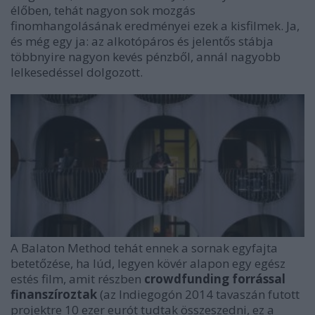
élőben, tehát nagyon sok mozgás
finomhangolásának eredményei ezek a kisfilmek. Ja,
és még egy ja: az alkotópáros és jelentős stábja
többnyire nagyon kevés pénzből, annál nagyobb
lelkesedéssel dolgozott.
A Balaton Method tehát ennek a sornak egyfajta
betetőzése, ha lúd, legyen kövér alapon egy egész
estés film, amit részben
crowdfunding forrással
finanszíroztak
(az Indiegogón 2014 tavaszán futott
projektre 10 ezer eurót tudtak összeszedni, ez a