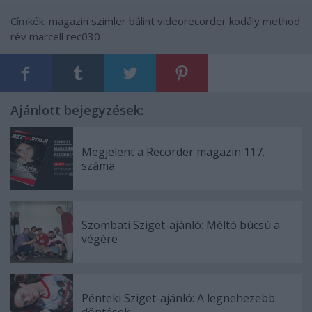
Címkék:
magazin
szimler bálint
videorecorder
kodály method
rév marcell
rec030
Ajánlott bejegyzések:
Megjelent a Recorder magazin 117.
száma
Szombati Sziget-ajánló: Méltó búcsú a
végére
Pénteki Sziget-ajánló: A legnehezebb
döntések