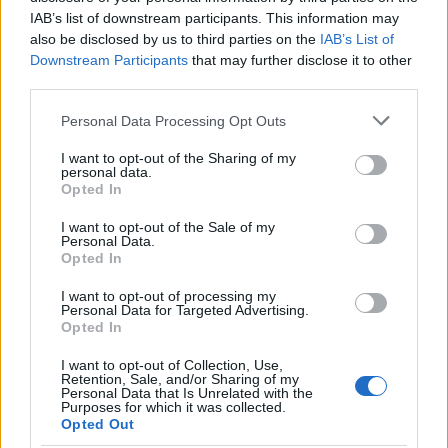
A 80 perces film alapkérdése nyilván az, hogy „elég-e
IAB’s list of downstream participants. This information may
egy mozizáshoz, ha klipeket dobálnak egymás
also be disclosed by us to third parties on the
IAB’s List of
után?” Szimlerék a 17 video nagy részében
Downstream Participants
that may further disclose it to other
megoldják annyira a feszültségteremtést, hogy
third parties.
türelmesen kivárjuk a végeiket, sőt, hogy várjuk a
Please note that this website/app uses one or more Google
Personal Data Processing Opt Outs
következőt. Ha egy ötlet úgy kívánja, akkor akár azt
services and may gather and store information including but
is megteszik, hogy félbevágják a dalt, az egyes klipek
not limited to your visit or usage behaviour. You may click to
I want to opt-out of the Sharing of my
belső ritmusa pedig a nagy egészben is jó áramlást
personal data.
grant or deny consent to Google and its third-party tags to
alakít ki, és ebben szinte láthatatlan, de fontos
Opted In
use your data for below specified purposes in below Google
szerepe van a dalok közti átkötők milyenségének,
consent section.
I want to opt-out of the Sale of my
hosszának. A klipek már ismert ötletei
Personal Data.
(kisvenkelések, ügyes látószög-választások, egyre
Opted In
több szereplő belépése) helyett az érdekesebb az,
I want to opt-out of processing my
hogy mit kezdenek az alkotók a helyszínnel. Nos,
Personal Data for Targeted Advertising.
emblematikus képekből nincs hiány (naplemente a
Opted In
kompon, vitorlás árbocnézetből, megbabonázó
erkélyek) és a balatoni kötelezők (tó, strand, hotel,
I want to opt-out of Collection, Use,
Retention, Sale, and/or Sharing of my
étterem, kemping, házibuli, éjszakai élet stb.) szinte
Personal Data that Is Unrelated with the
kivétel nélkül ügyesen kerülgetik a kliséket, igaz
Purposes for which it was collected.
Opted Out
ezzel együtt a legnagyobb is kimarad: nincs a