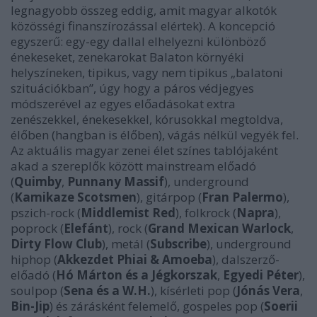
legnagyobb összeg eddig, amit magyar alkotók
közösségi finanszírozással elértek). A koncepció
egyszerű: egy-egy dallal elhelyezni különböző
énekeseket, zenekarokat Balaton környéki
helyszíneken, tipikus, vagy nem tipikus „balatoni
szituációkban”, úgy hogy a páros védjegyes
módszerével az egyes előadásokat extra
zenészekkel, énekesekkel, kórusokkal megtoldva,
élőben (hangban is élőben), vágás nélkül vegyék fel.
Az aktuális magyar zenei élet színes tablójaként
akad a szereplők között mainstream előadó
(
Quimby
,
Punnany Massif
), underground
(
Kamikaze Scotsmen
), gitárpop (
Fran Palermo
),
pszich-rock (
Middlemist Red
), folkrock (
Napra
),
poprock (
Elefánt
), rock (
Grand Mexican Warlock
,
Dirty Flow Club
), metál (
Subscribe
), underground
hiphop (
Akkezdet Phiai
& Amoeba
), dalszerző-
előadó (
Hó Márton
és a Jégkorszak
,
Egyedi Péter
),
soulpop (
Sena és a W.H.
), kísérleti pop (
Jónás Vera
,
Bin-Jip
) és zárásként felemelő, gospeles pop (
Soerii