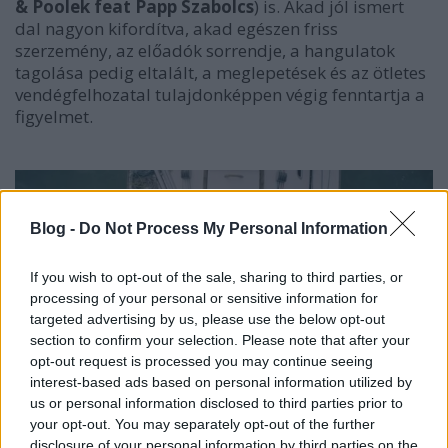
& Poolek feat Papp Szabolcs
) is. Akad jól ismert
dal nagyon kifordítva, akad egészen friss
szerzemény, az előadók sorrendje, a hangulatok
tagolása pedig eltalált, a meglepetések és az ötletes
vendégfelhozatal tulajdonképpen végig fenntartja a
figyelmet.
Blog -
Do Not Process My Personal Information
If you wish to opt-out of the sale, sharing to third parties, or
processing of your personal or sensitive information for
targeted advertising by us, please use the below opt-out
section to confirm your selection. Please note that after your
opt-out request is processed you may continue seeing
interest-based ads based on personal information utilized by
us or personal information disclosed to third parties prior to
your opt-out. You may separately opt-out of the further
disclosure of your personal information by third parties on the