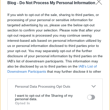
éppen
Tommyboy
és
Anorganik
68
-értelmezése,
Blog -
Do Not Process My Personal Information
amihez annak idején
klipet is vágtunk
.”
If you wish to opt-out of the sale, sharing to third parties, or
A zenekarvezető a készülő remixlemezről is mesélt a
processing of your personal or sensitive information for
Recordernek:
„még tavasszal megjelenik a
Gravity and
targeted advertising by us, please use the below opt-out
Grace
című Anima-album remix-verziója, 24 trackkel, s
section to confirm your selection. Please note that after your
olyan remixelőkkel, mint
iamyank
,
Gabor Kraft
,
DJ
opt-out request is processed you may continue seeing
Mira
,
DJ Bootsie
,
Raasa
,
Mediahack
, illetve olyanok is
interest-based ads based on personal information utilized by
szerepelnak majd rajta, akiknek verzióiból legelőször e
us or personal information disclosed to third parties prior to
mostani mixben mutatunk részleteket. Ilyen a méltán
your opt-out. You may separately opt-out of the further
elismert
Farbwechsel kiadó
illusztris figurájaként
disclosure of your personal information by third parties on the
IAB’s list of downstream participants. This information may
számon tartott
S Olbricht
munkája, amit a
Wonder
ből
also be disclosed by us to third parties on the
IAB’s List of
készített és szintén szerepel a mixben a budapesti
Downstream Participants
that may further disclose it to other
dubszíntér egyik legtermékenyebb szereplője,
third parties.
Du3normal
, illetve a mix kísérlezetős hangulatát oldja a
Wonder
című dal másik „olvasata”,
Savages y Suefo
Please note that this website/app uses one or more Google
Personal Data Processing Opt Outs
swinges adaptációja.”
services and may gather and store information including but
not limited to your visit or usage behaviour. You may click to
I want to opt-out of the Sharing of my
personal data.
grant or deny consent to Google and its third-party tags to
Opted In
Az Anima Sound System a
Gravity And Grace
című
use your data for below specified purposes in below Google