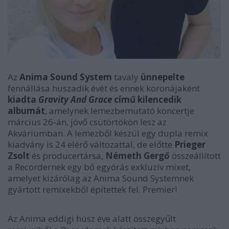
Az
Anima Sound System
tavaly
ünnepelte
fennállása huszadik évét és ennek koronájaként
kiadta
Gravity And Grace
című kilencedik
albumát
, amelynek lemezbemutató koncertje
március 26-án, jövő csütörtökön lesz az
Akváriumban. A lemezből készül egy dupla remix
kiadvány is 24 elérő változattal, de előtte
Prieger
Zsolt
és producertársa,
Németh Gergő
összeállított
a Recordernek egy bő egyórás exkluzív mixet,
amelyet
kizárólag az Anima Sound Systemnek
gyártott remixekből építettek fel
. Premier!
Az Anima eddigi húsz éve alatt összegyűlt