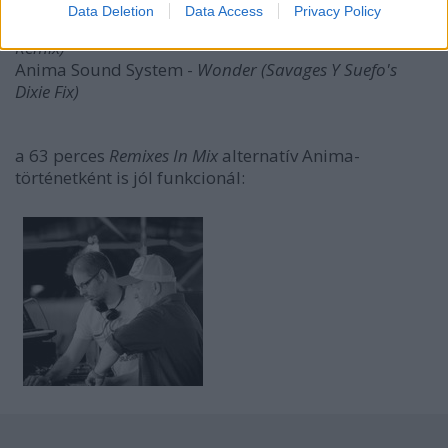
SpectacleMIX)
Data Deletion
Data Access
Privacy Policy
Anima Sound System -
Mama Earth (DU3normal
Remix)
Anima Sound System -
Wonder (Savages Y Suefo's
Dixie Fix)
a 63 perces
Remixes In Mix
alternatív Anima-
történetként is jól funkcionál: