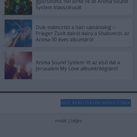
gyorsította 160 BPM-re az Anima Sound
System klasszikusát
Dub-mámortól a házi sámánokig –
Prieger Zsolt dalról dalra a Shalomról, az
Anima 30 éves albumáról
Anima Sound System: itt az első dal a
Jerusalem My Love albumtrilógiáról
SÜTI BEÁLLÍTÁSOK MÓDOSÍTÁSA
mobil
|
teljes