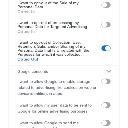
albumának bemutatóját jövő csütörtökön tartja az
consent section.
I want to opt-out of the Sale of my
Akváriumban több vendég részvételével, illetve a
Personal Data.
Opted In
januári MÜPA-akusztikon már látott műsor
részleteivel,
Facebook-eseményoldal
, m
íg március
I want to opt-out of processing my
20-án, pénteken a zenekar vezetője, Prieger Zsolt
Personal Data for Targeted Advertising.
egész nap kedvenc zenéit játssza le
az Open Air
Opted In
Rádióban,
Clash
-bootlegektől hazai producerekig,
I want to opt-out of Collection, Use,
DJ Food
tól kortárs techno-ig,
David Bowie
-n át
Retention, Sale, and/or Sharing of my
Leonard Cohen
ig izgalmas eklektika lesz majd a
Personal Data that Is Unrelated with the
Purposes for which it was collected.
műsorban - és előtte érdemes csekkolni
LP
Opted Out
Kollektor-cikkünket
is, amelyben bemutatjuk
Prieger izgalmas és szerteágazó lemezgyűjteményét.
Google consents
I want to allow Google to enable storage
és akkor jöjjön a mix, amelyben a következő zenék
related to advertising like cookies on web or
szerepelnek:
device identifiers in apps.
Anima Sound System -
Get Up (Hortator-Animaxmix)
I want to allow my user data to be sent to
Google for online advertising purposes.
Anima Sound System -
Bujdosó (Transglobal
Underground Remix)
I want to allow Google to send me
Anima Sound System -
Trubul Ek Vorba (Jutasi