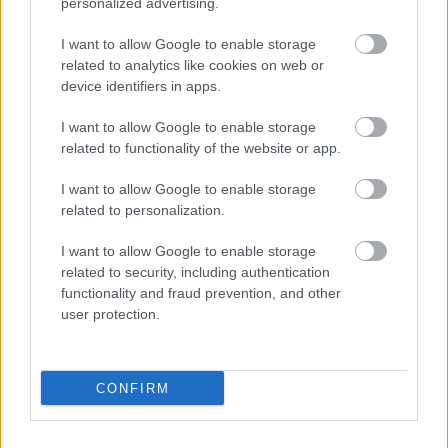
personalized advertising.
Betyárvizit Remix)
Anima Sound System -
World At War (Tigrics 'or just
I want to allow Google to enable storage
you and mix')
related to analytics like cookies on web or
Anima Sound System -
Colours (Fine Cut Bodies Remix)
device identifiers in apps.
Anima Sound System -
Elég volt feat. MC Spex & MC
Aktarvata from Asian Dub Foundation (Anorganik
I want to allow Google to enable storage
Rework)
related to functionality of the website or app.
Anima Sound System -
Kik azok? (Subotage Remix)
Anima Sound System -
Mariguana cha-cha-cha (Terry
I want to allow Google to enable storage
Lee Brown Jr. Remix)
related to personalization.
Anima Sound System -
Tedd a napfényt be a számba
(HotX Remix)
I want to allow Google to enable storage
Anima Sound System -
Mr Newton (DolbyRoll feat.
related to security, including authentication
functionality and fraud prevention, and other
Vida G Remix)
user protection.
Anima Sound System -
Kik azok? (Bal5000 Remix)
Anima Sound System -
Cold of the Gold (Pernau -
Balkan Storm Remix)
Anima Sound System -
Wonder (S Olbricht Remix)
CONFIRM
'Anima Sound System -
68 (De-Phazz Old Style Dub)
Anima Sound System -
We Strike! (Kim Cascone