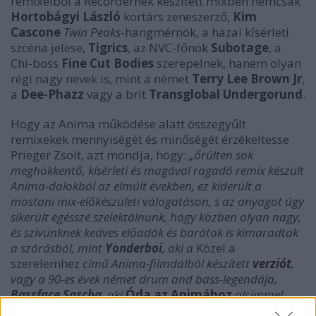
remixeiből a Recordernek készített mixben nemcsak
Hortobágyi László
kortárs zeneszerző,
Kim
Cascone
Twin Peaks
-hangmérnök, a hazai kísérleti
szcéna jelese,
Tigrics
, az NVC-főnök
Subotage
, a
Chi-boss
Fine Cut Bodies
szerepelnek, hanem olyan
régi nagy nevek is, mint a német
Terry Lee Brown Jr
,
a
Dee-Phazz
vagy a brit
Transglobal Undergorund
.
Hogy az Anima működése alatt összegyűlt
remixekek mennyiségét és minőségét érzékeltesse
Prieger Zsolt, azt mondja, hogy:
„őrülten sok
meghökkentő, kísérleti és magával ragadó remix készült
Anima-dalokból az elmúlt években, ez kiderült a
mostani mix-előkészületi válogatáson, s az anyagot úgy
sikerült egésszé szelektálnunk, hogy közben olyan nagy,
és szívünknek kedves előadók és barátok is kimaradtak
a szórásból, mint
Yonderboi
, aki a
Közel a
szerelemhez
című Anima-filmdalból készített
verziót
,
vagy a 90-es évek német drum and bass-legendája,
Bassface Sascha
, aki
Óda az Animához
alcímmel
készítette el annak idején a
68
című dal remixét, vagy