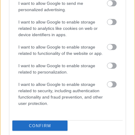
I want to allow Google to send me
personalized advertising.
A korábbiak (kivéve az elsőt, ami már
sold out
) és az
új lapszám
itt megrendelhető
, és már elő is
I want to allow Google to enable storage
fizethetsz a magazinra
itt
.
related to analytics like cookies on web or
device identifiers in apps.
a korábbi számok fókusztémái:
I want to allow Google to enable storage
related to functionality of the website or app.
a 2011. júliusi REC001
Popzene és nyár
a 2011. szeptemberi REC002
Popzene és
I want to allow Google to enable storage
homoszexualitás
,
related to personalization.
a 2011. novemberi REC003
Popzene és gyerekek
I want to allow Google to enable storage
a 2012. februári REC004
Popzene és drogok
related to security, including authentication
a 2012. májusi REC005
Vidék vs főváros
functionality and fraud prevention, and other
a 2012. augusztusi REC006
Popzene és sport
user protection.
a 2012. októberi REC007
Popzene és divat
a 2012. decemberi REC008
Popzene és édesség
CONFIRM
a 2013. január-februári REC009
Zenepuzzle