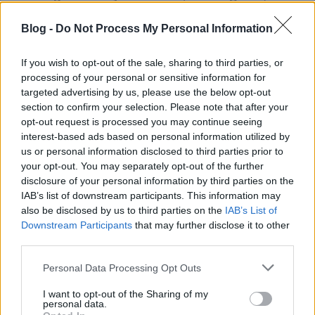
számol be a nyilvános
PJ Harvey
-lemezfelvételről
Blog -
Do Not Process My Personal Information
-
Zene és Design
témában bemutatunk egy magyar
grafikust,
Zash Oré
t, aki a februárban kijött
The
If you wish to opt-out of the sale, sharing to third parties, or
Subways
-album teljes vizuális megjelenéséért felel
processing of your personal or sensitive information for
targeted advertising by us, please use the below opt-out
-
Trend
ben a konferenciát kapott
Kraftwerk
ről
section to confirm your selection. Please note that after your
áradoznak magyar előadók
opt-out request is processed you may continue seeing
interest-based ads based on personal information utilized by
-
Interjú
k:
Marina And The Diamonds
,
Purity Ring
,
us or personal information disclosed to third parties prior to
Glass Animals
,
Pierrot
,
Elefánt
,
Napra
your opt-out. You may separately opt-out of the further
disclosure of your personal information by third parties on the
-
Front
on és
Fókusztémá
ban Björk és új lemezének
IAB’s list of downstream participants. This information may
apropóján a szakítós lemezekről, az idő előtti
also be disclosed by us to third parties on the
IAB’s List of
albumszivárgásokról és Izland zenéjéről írtunk, meg
Downstream Participants
that may further disclose it to other
persze Björk pályáját is végigvettük a technológia,
third parties.
vizuális művészetek és aktivizmus címszavak mentén
Please note that this website/app uses one or more Google
Personal Data Processing Opt Outs
services and may gather and store information including but
- a
Világrecorder
is a fókusztémához kapcsolódik:
not limited to your visit or usage behaviour. You may click to
I want to opt-out of the Sharing of my
Skandinávia zenéje célkeresztben
personal data.
grant or deny consent to Google and its third-party tags to