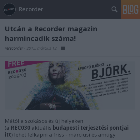
Recorder
Utcán a Recorder magazin
harmincadik száma!
rerecorder
•
2015. március 13.
Mától a szokásos és új helyeken
(a
REC030
aktuális
budapesti terjesztési pontjai
itt
) lehet felkapni a friss - márciusi és amúgy