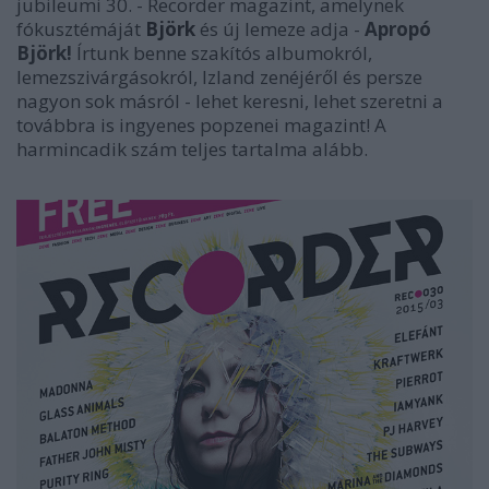
jubileumi 30. - Recorder magazint, amelynek
fókusztémáját
Björk
és új lemeze adja -
Apropó
Björk!
Írtunk benne szakítós albumokról,
lemezszivárgásokról, Izland zenéjéről és persze
nagyon sok másról - lehet
keresni, lehet szeretni a
továbbra is ingyenes popzenei magazint!
A
harmincadik szám teljes tartalma alább.