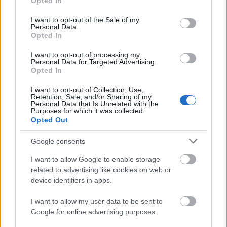
Opted In
use your data for below specified purposes in below Google
-
What The FAQ
ezúttal
Tillá
val
consent section.
I want to opt-out of the Sale of my
Personal Data.
-
Zeneipar
i cikk a jótékonykodó zenészekről és a
Opted In
jótékonykodás hatásáról
I want to opt-out of processing my
-
Videorecorder
a
Balaton Method
című klipes filmről
Personal Data for Targeted Advertising.
Opted In
- a
Profül
ben
Steiner Kristóf ír
Madonna
márciusi
I want to opt-out of Collection, Use,
albumáról
Retention, Sale, and/or Sharing of my
Personal Data that Is Unrelated with the
Purposes for which it was collected.
- kiemelt
Lemezkritika
Father John Misty
és
Bill
Opted Out
Fay
friss kiadványairól
Google consents
- további sok kis kritika (
Drake
,
Noel Gallagher
,
Ibeyi
,
José González
,
John Tejeda
,
ZS
)
I want to allow Google to enable storage
related to advertising like cookies on web or
- és a februári kínálatból válogató
Programajánló
nk.
device identifiers in apps.
I want to allow my user data to be sent to
Gyors lapkeresését, jó olvasást!
Google for online advertising purposes.