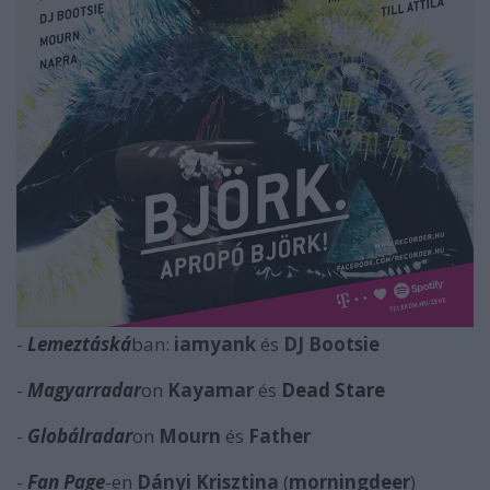
-
Lemeztáská
ban:
iamyank
és
DJ Bootsie
-
Magyarradar
on
Kayamar
és
Dead Stare
-
Globálradar
on
Mourn
és
Father
-
Fan Page
-en
Dányi Krisztina
(
morningdeer
)