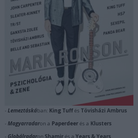
-
Lemeztáská
ban:
King Tuff
és
Tövisházi Ambrus
-
Magyarradar
on a
Paperdeer
és a
Klusters
-
Globálradar
on
Shamir
és a
Years & Years