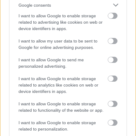
Zolee
Google consents
- a
Profül
ben Mark Ronson lemezét boncolgatja egy
I want to allow Google to enable storage
szintén zenész-producer,
Takács Zoltán Jappán
a
related to advertising like cookies on web or
Heaven Street Sevenből és a
Soerii & Poolek
duóból
device identifiers in apps.
- kiemelt
Lemezkritika
a
Sleater-Kinney
és
Panda
I want to allow my user data to be sent to
Bear
albumairól
Google for online advertising purposes.
- további sok kis kritika (
D'Angelo
,
Future Brown
,
I want to allow Google to send me
Roland Tings
,
Viet Cong
,
Pond
, stb.)
personalized advertising.
- és a februári kínálatból válogató
Programajánló
nk.
I want to allow Google to enable storage
related to analytics like cookies on web or
device identifiers in apps.
Gyors lapkeresését, jó olvasást!
I want to allow Google to enable storage
related to functionality of the website or app.
Találkozunk este, a
magazinmegjelenési partin
I want to allow Google to enable storage
(február 5. Dürer Kert)!
related to personalization.