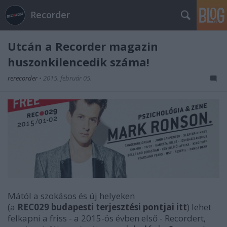
Recorder
Utcán a Recorder magazin
huszonkilencedik száma!
rerecorder
•
2015. február 05.
Mától a szokásos és új helyeken
(a
REC029
budapesti terjesztési pontjai itt
) lehet
felkapni a friss - a 2015-ös évben első - Recordert,