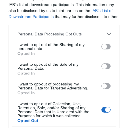
IAB’s list of downstream participants. This information may
-
Front
on a sokadszor és most leginkább berobbant
also be disclosed by us to third parties on the
IAB’s List of
Mark Ronson
producer-előadó, miatta megnéztük,
Downstream Participants
that may further disclose it to other
hogy milyen zenei producerek lettek
third parties.
szólóelőadóként is ismertek
Please note that this website/app uses one or more Google
Personal Data Processing Opt Outs
-
Interjú
k
: a
Belle And Sebastian
nal, a TR/ST-tal
services and may gather and store information including but
valamint a
Sexepil
lel
not limited to your visit or usage behaviour. You may click to
I want to opt-out of the Sharing of my
personal data.
grant or deny consent to Google and its third-party tags to
Opted In
-
Profil
t rajzoltunk a
nemrég elhunyt
Edgar Froese
-
use your data for below specified purposes in below Google
ről és zenekaráról, a
Tangerine Dream
ről
consent section.
I want to opt-out of the Sale of my
Personal Data.
-
Videorecorder
en
John Carpenter
filmrendező-
Opted In
zeneszerző első szólólemeze okán
I want to opt-out of processing my
Personal Data for Targeted Advertising.
- a
Világrecorder
ben ezúttal szintén a téli szürkeség
Opted In
ellentételezéseként az egyenlítői Afrika zenéjével
I want to opt-out of Collection, Use,
dobjuk fel az évszakot
Retention, Sale, and/or Sharing of my
Personal Data that Is Unrelated with the
Purposes for which it was collected.
-
What The FAQ
a tribute-lemezt kapó,
Opted Out
nagykoncertekkel visszatért/visszatérő
Ganxsta