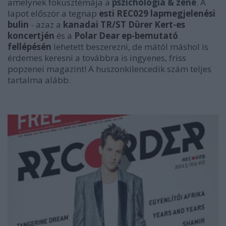
amelynek fókusztémája a
pszichológia & zene
. A
lapot először a tegnap
esti REC029 lapmegjelenési
bulin
- azaz a
kanadai TR/ST Dürer Kert-es
koncertjén
és a
Polar Dear ep-bemutató
fellépésén
lehetett beszerezni, de mától máshol is
érdemes keresni a továbbra is ingyenes, friss
popzenei magazint!
A huszonkilencedik szám teljes
tartalma alább.