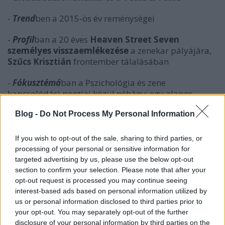
-
Trend
ben a 2015-ös év reménységei
-
Profil
ban a 20 éves
Heaven Street Seven
személyes visszaemlékezése
a zenekar pályájára,
Szűcs Krisztián
frontember tálalásában
-
Fókusztémá
ban a Pszichológia és zene
kapcsolódási pontjai közül néhány: egy alapos
beszélgetés a zene pszichológiájáról
a személyiség
Blog -
Do Not Process My Personal Information
szempontú kreativitás-kutatás egyik elismert
képviselőjével, a
Kreativitás és személyiség
, illetve a
Pszichobiográfia
című könyvek szerzőjével, azaz
If you wish to opt-out of the sale, sharing to third parties, or
Kőváry Zoltán
nal, a Trousers zenekar
processing of your personal or sensitive information for
frontemberével, aztán tárgyaljuk a mentális
targeted advertising by us, please use the below opt-out
zavarokkal küzdő zenészeket, valamint azokat, akik
section to confirm your selection. Please note that after your
opt-out request is processed you may continue seeing
kamu identitást kialakítva lettek ismertek és a téli
interest-based ads based on personal information utilized by
depresszió idején végigvesszük a leginkább kibukott
us or personal information disclosed to third parties prior to
lemezeket, de ajánlunk antidepresszáns
your opt-out. You may separately opt-out of the further
ellenszerként ható zenéket is
disclosure of your personal information by third parties on the