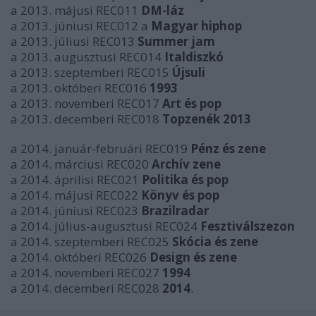
a 2013. májusi REC011
DM-láz
a 2013. júniusi REC012 a
Magyar hiphop
a 2013. júliusi REC013
Summer jam
a 2013. augusztusi REC014
Italdiszkó
a 2013. szeptemberi REC015
Újsuli
a 2013. októberi REC016
1993
a 2013. novemberi REC017
Art és pop
a 2013. decemberi REC018
Topzenék 2013
a 2014. január-februári REC019
Pénz és zene
a 2014. márciusi REC020
Archív zene
a 2014. áprilisi REC021
Politika és pop
a 2014. májusi REC022
Könyv és pop
a 2014. júniusi REC023
Brazilradar
a 2014. július-augusztusi REC024
Fesztiválszezon
a 2014. szeptemberi REC025
Skócia és zene
a 2014. októberi REC026
Design és zene
a 2014. novemberi REC027
1994
a 2014. decemberi REC028
2014
.