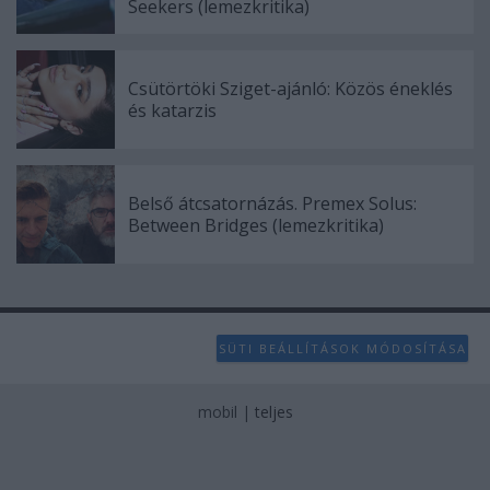
Seekers (lemezkritika)
Csütörtöki Sziget-ajánló: Közös éneklés
és katarzis
Belső átcsatornázás. Premex Solus:
Between Bridges (lemezkritika)
SÜTI BEÁLLÍTÁSOK MÓDOSÍTÁSA
mobil
|
teljes