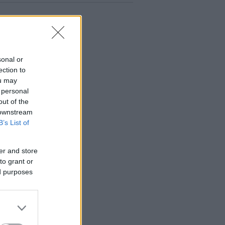
sonal or
ection to
ou may
 personal
out of the
 downstream
B’s List of
er and store
to grant or
ed purposes