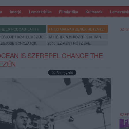
ar
Interjú
Lemezkritika
Filmkritika
Kultsarok
Lemeztásk
SZIG
RDER PODCASTJAI ITT!
FRISS MAGYAR ZENÉK HETENTE!
 LEGJOBB HAZAI LEMEZEK.
HÁTTÉRBEN IS KÖZÉPPONTBAN.
 LEGJOBB SOROZATOK.
2005: EZ MENT HÚSZ ÉVE.
OCEAN IS SZEREPEL CHANCE THE
EZÉN
SZE