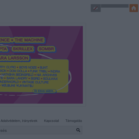
SÜTI BEÁLLÍTÁSOK MÓDOSÍTÁSA
Adatvédelem, irányelvek
Kapcsolat
Támogatás