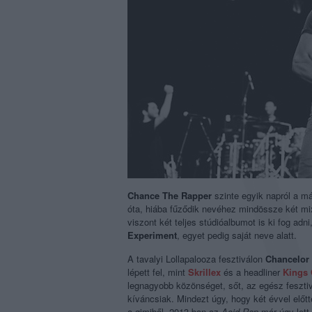
Chance The Rapper
szinte egyik napról a m
óta, hiába fűződik nevéhez mindössze két mi
viszont két teljes stúdióalbumot is ki fog adn
Experiment
, egyet pedig saját neve alatt.
A tavalyi Lollapalooza fesztiválon
Chancelor
lépett fel, mint
Skrillex
és a headliner
Kings 
legnagyobb közönséget, sőt, az egész feszti
kíváncsiak. Mindezt úgy, hogy két évvel előtte
a gimiből. 2013-ban az
Acid Rap
már úgy lett