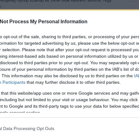
k.
Not Process My Personal Information
AKE-KEL IS AUTÓKÁZOTT EGYET, NABIL RENDEZÉSÉBEN.
to opt-out of the sale, sharing to third parties, or processing of your per
ánerben képes volt úgy keverni az összetevőket, hogy abból ha
formation for targeted advertising by us, please use the below opt-out s
sztálybeli neveltetését nem tagadja, nem készít kamu
r selection. Please note that after your opt-out request is processed y
eje a drog. Persze nem a crackért, hanem inkább a
vegeiben, de zenéiben is hallatszik. Az alapok hol "víz alól"
eing interest-based ads based on personal information utilized by us or
e a háttérzenészek, akik olyan fontos része lettek a rapper
disclosed to third parties prior to your opt-out. You may separately opt-
tetnek meg Donnie Trumpet & The Social Experiment néven. A
losure of your personal information by third parties on the IAB’s list of
karja és nem véletlen, hogy ő van kiemelve a projekt nevében.
. This information may also be disclosed by us to third parties on the
IA
 zenekarban Segal a főnök, az ő zenei akarata érvényesül
Participants
that may further disclose it to other third parties.
 fog
Raury
és ismét csak ingyenesen letölthető formában fog
 that this website/app uses one or more Google services and may gath
including but not limited to your visit or usage behaviour. You may click 
evesebbet tudunk, míg a Surfről már megosztásra került több dal
 to Google and its third-party tags to use your data for below specifi
ködők neveit hallhattuk. Egy friss interjújában most Chance
ogle consent section.
n
re biztosan számíthatunk, illetve még korábbról tudjuk, hogy
J.
erje helyett inkább a szimpátiáját építi, ahelyett, hogy az őt
debütáló albumán dolgozna, inkább zenél még egyet a haverjaival,
l Data Processing Opt Outs
ban. Mi kíváncsian várjuk mind a két anyagot.