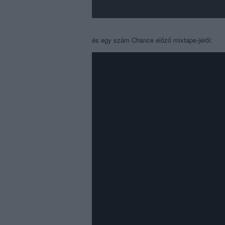
és egy szám Chance előző mixtape-jéről: