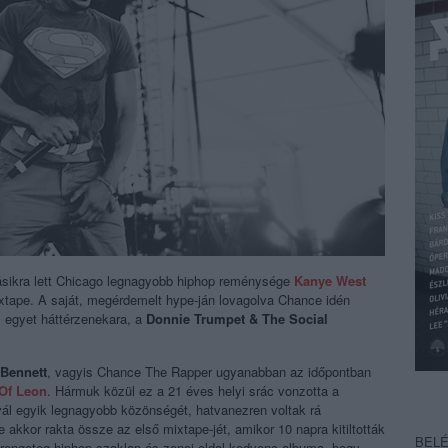
ásikra lett Chicago legnagyobb hiphop reménysége
Kanye West
xtape. A saját, megérdemelt hype-ján lovagolva Chance idén
i, egyet háttérzenekara, a
Donnie Trumpet & The Social
 Bennett
, vagyis Chance The Rapper ugyanabban az időpontban
Of Leon
. Hármuk közül ez a 21 éves helyi srác vonzotta a
vál egyik legnagyobb közönségét, hatvanezren voltak rá
 akkor rakta össze az első mixtape-jét, amikor 10 napra kitiltották
BEL
 rengeteg hiphop szaklap és zenei oldal kedvenc albuma, hogy