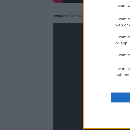
I want 
szintén a Surf-ön kap majd helyet a
Sunday 
I want t
web or d
I want t
or app.
I want t
I want t
authenti