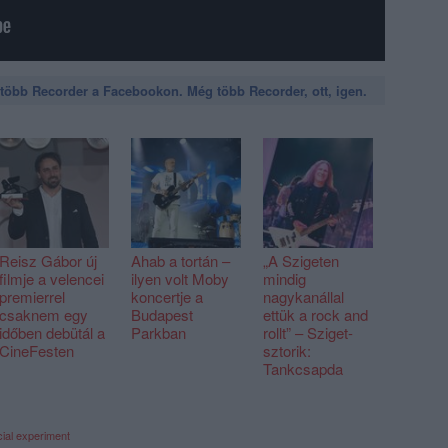
öbb Recorder a Facebookon. Még több Recorder, ott, igen.
Reisz Gábor új
Ahab a tortán –
„A Szigeten
filmje a velencei
ilyen volt Moby
mindig
premierrel
koncertje a
nagykanállal
csaknem egy
Budapest
ettük a rock and
időben debütál a
Parkban
rollt” – Sziget-
CineFesten
sztorik:
Tankcsapda
cial experiment