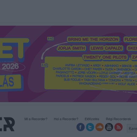
Mi a Recorder?
Hol a Recorder?
Előfizetés
Régi Recorderek