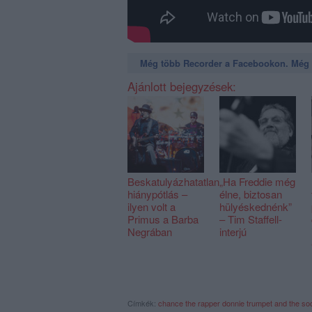
Még több Recorder a Facebookon. Még t
Ajánlott bejegyzések:
Beskatulyázhatatlan
„Ha Freddie még
hiánypótlás –
élne, biztosan
ilyen volt a
hülyéskednénk”
Primus a Barba
– Tim Staffell-
Negrában
interjú
Címkék:
chance the rapper
donnie trumpet and the so