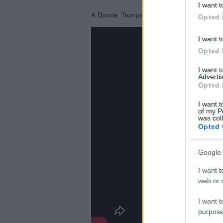
I want t
A Donnie Trumpet & The Social Experiment e
Opted 
I want t
Opted 
I want 
Advertis
Opted 
I want t
of my P
was col
Opted 
Google 
I want t
web or d
I want t
purpose