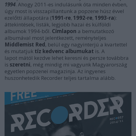
1994
. Ahogy 2011-es indulásunk óta minden évben,
úgy most is visszapillantunk a popzene húsz évvel
ezelőtti állapotára (
1991-re
,
1992-re
,
1993-ra
):
áttekintések, listák, legjobb hazai és külföldi
albumok 1994-ből.
Címlapon
a bemutatkozó
albumával most jelentkezett, reményteljes
Middlemist Red
, belül egy nagyinterjú a kvartettel
és mutatjuk
tíz kedvenc albumukat
is. A
lapot m
ától kezdve lehet keresni
és persze továbbra
is
szeretni
, még mindig mi vagyunk Magyarország
egyetlen popzenei magazinja. Az ingyenes
huszonhetedik Recorder teljes tartalma alább.