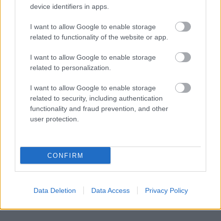
device identifiers in apps.
- további sok kis kritika (
Jessie Ware, Run The
Jewels, Korallreven, Grouper, Objekt, Röyksopp)
I want to allow Google to enable storage
related to functionality of the website or app.
- és az igen sűrű októberi kínálatból
válogató
Programajánló
nk
I want to allow Google to enable storage
related to personalization.
- után még
David Bowie
-ról is szerepel két cikk,
egyikben a 12 legjobb albumáról, másikban öt
I want to allow Google to enable storage
legnagyobb váltásáról esik szó, természetesen az új
related to security, including authentication
válogatáslemeze apropóján.
functionality and fraud prevention, and other
user protection.
Gyors lapkeresését, jó olvasást!
CONFIRM
A korábbiak (kivéve az elsőt, ami már sold out) és az
Data Deletion
Data Access
Privacy Policy
új lapszám
itt megrendelhető
, és már elő is
fizethetsz a magazinra
itt
.