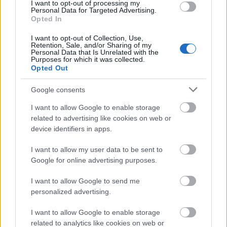
I want to opt-out of processing my
Personal Data for Targeted Advertising.
Opted In
I want to opt-out of Collection, Use,
Retention, Sale, and/or Sharing of my
Personal Data that Is Unrelated with the
Purposes for which it was collected.
Opted Out
-
What The FAQ
az új
Kistehén
-lemezt novemberben
Google consents
kiadó
Kollár-Klemencz László
val
I want to allow Google to enable storage
- a
Világrecorder
ben, most az
Katalónia
zenéjét
related to advertising like cookies on web or
device identifiers in apps.
mutatjuk be
I want to allow my user data to be sent to
- a
Profül
ben a friss válogatáslemezes
PASO
Google for online advertising purposes.
frontembere,
Krsa
ajánl egy friss és szuper reggae-
albumot (
Hollie Cook
ét, aki a
Sex Pistols
I want to allow Google to send me
dobosának és a
Culture Club
vokalistájának a lánya)
personalized advertising.
- kiemelt
Lemezkritika
a
hiperkarma
visszatéréséről
I want to allow Google to enable storage
és
Ariel Pink
új albumáról
related to analytics like cookies on web or