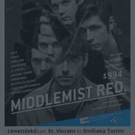
-
Lemeztáská
ban:
St. Vincent
és
Emíliana Torrini