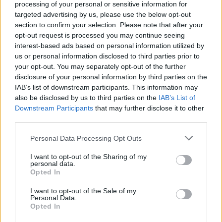
feltörekvő
Ryn Weaver
rel
processing of your personal or sensitive information for
targeted advertising by us, please use the below opt-out
section to confirm your selection. Please note that after your
opt-out request is processed you may continue seeing
interest-based ads based on personal information utilized by
us or personal information disclosed to third parties prior to
your opt-out. You may separately opt-out of the further
disclosure of your personal information by third parties on the
IAB’s list of downstream participants. This information may
also be disclosed by us to third parties on the
IAB’s List of
Downstream Participants
that may further disclose it to other
third parties.
Please note that this website/app uses one or more Google
Personal Data Processing Opt Outs
services and may gather and store information including but
not limited to your visit or usage behaviour. You may click to
I want to opt-out of the Sharing of my
personal data.
grant or deny consent to Google and its third-party tags to
Opted In
use your data for below specified purposes in below Google
consent section.
I want to opt-out of the Sale of my
Personal Data.
Opted In