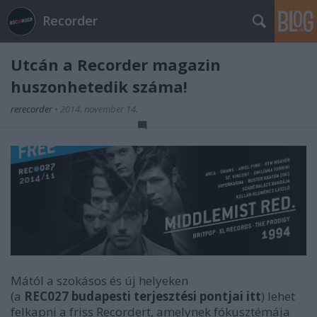
Recorder
Utcán a Recorder magazin
huszonhetedik száma!
rerecorder
•
2014. november 14.
Mától a szokásos és új helyeken
(a
REC027
budapesti terjesztési pontjai itt
) lehet
felkapni a friss Recordert, amelynek fókusztémája