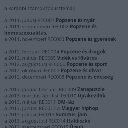
a korábbi számok fókusztémái:
a 2011. júliusi REC001
Popzene és nyár
a 2011. szeptemberi REC002
Popzene és
homoszexualitás
,
a 2011. novemberi REC003
Popzene és gyerekek
a 2012. februári REC004
Popzene és drogok
a 2012. májusi REC005
Vidék vs főváros
a 2012. augusztusi REC006
Popzene és sport
a 2012. októberi REC007
Popzene és divat
a 2012. decemberi REC008
Popzene és édesség
a 2013. január-februári REC009
Zenepuzzle
a 2013. március-áprilisi REC010
Újrakezdők
a 2013. májusi REC011
DM-láz
a 2013. júniusi REC012 a
Magyar hiphop
a 2013. júliusi REC013
Summer jam
a 2013. augusztusi REC014
Italdiszkó
a 2013. szeptemberi REC015
Újsuli