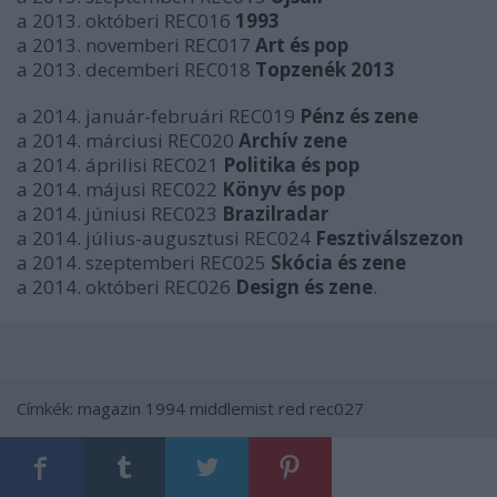
a 2013. októberi REC016
1993
a 2013. novemberi REC017
Art és pop
a 2013. decemberi REC018
Topzenék 2013
a 2014. január-februári REC019
Pénz és zene
a 2014. márciusi REC020
Archív zene
a 2014. áprilisi REC021
Politika és pop
a 2014. májusi REC022
Könyv és pop
a 2014. júniusi REC023
Brazilradar
a 2014. július-augusztusi REC024
Fesztiválszezon
a 2014. szeptemberi REC025
Skócia és zene
a 2014. októberi REC026
Design és zene
.
Címkék:
magazin
1994
middlemist red
rec027